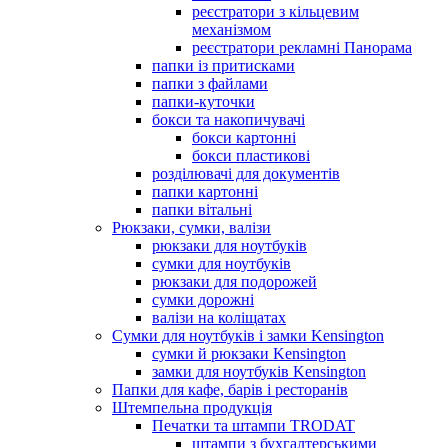
реєстратори з кільцевим
механізмом
реєстратори рекламні Панорама
папки із притисками
папки з файлами
папки-куточки
бокси та накопичувачі
бокси картонні
бокси пластикові
розділювачі для документів
папки картонні
папки вітальні
Рюкзаки, сумки, валізи
рюкзаки для ноутбуків
сумки для ноутбуків
рюкзаки для подорожей
сумки дорожні
валізи на коліщатах
Сумки для ноутбуків і замки Kensington
сумки й рюкзаки Kensington
замки для ноутбуків Kensington
Папки для кафе, барів і ресторанів
Штемпельна продукція
Печатки та штампи TRODAT
штампи з бухгалтерськими