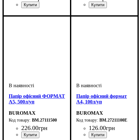
Папір офісний ФОРМАТ
Папір офісний формат
А5, 500л/уп
А4, 100л/уп
BUROMAX
BUROMAX
BM.27111500
BM.27211100E
226
.
00
грн
126
.
00
грн