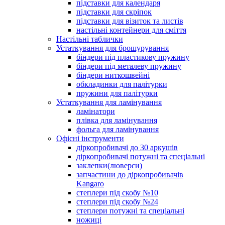
підставки для календаря
підставки для скріпок
підставки для візиток та листів
настільні контейнери для сміття
Настільні таблички
Устаткування для брошурування
біндери під пластикову пружину
біндери під металеву пружину
біндери ниткошвейні
обкладинки для палітурки
пружини для палітурки
Устаткування для ламінування
ламінатори
плівка для ламінування
фольга для ламінування
Офісні інструменти
діркопробивачі до 30 аркушів
діркопробивачі потужні та спеціальні
заклепки(люверси)
запчастини до діркопробивачів
Kangaro
степлери під скобу №10
степлери під скобу №24
степлери потужні та спеціальні
ножиці