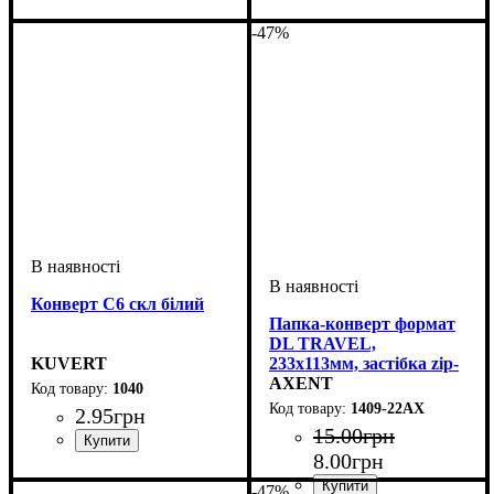
-47%
Конверт С6 скл білий
Папка-конверт формат
DL TRAVEL,
KUVERT
233х113мм, застібка zip-
lock синя
AXENT
1040
1409-22АХ
2
.
95
грн
15
.
00
грн
8
.
00
грн
-47%