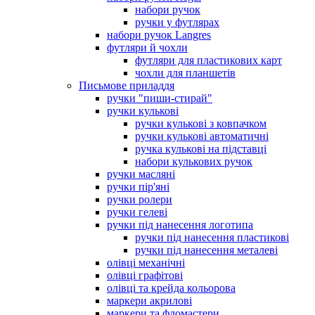
набори ручок
ручки у футлярах
набори ручок Langres
футляри й чохли
футляри для пластикових карт
чохли для планшетів
Письмове приладдя
ручки "пиши-стирай"
ручки кулькові
ручки кулькові з ковпачком
ручки кулькові автоматичні
ручка кулькові на підставці
набори кулькових ручок
ручки масляні
ручки пір'яні
ручки ролери
ручки гелеві
ручки під нанесення логотипа
ручки під нанесення пластикові
ручки під нанесення металеві
олівці механічні
олівці графітові
олівці та крейда кольорова
маркери акрилові
маркери та фломастери