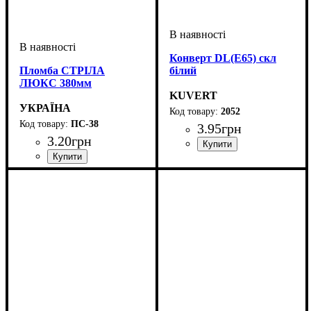
Конверт DL(Е65) скл
Пломба СТРІЛА
білий
ЛЮКС 380мм
KUVERT
УКРАЇНА
2052
ПС-38
3
.
95
грн
3
.
20
грн