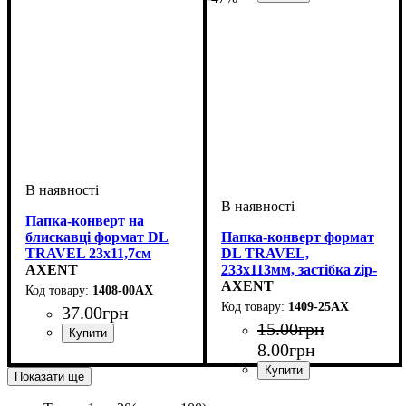
Папка-конверт на
блискавці формат DL
Папка-конверт формат
TRAVEL 23х11,7см
DL TRAVEL,
AXENT
233х113мм, застібка zip-
lock зелена
AXENT
1408-00АХ
1409-25АХ
37
.
00
грн
15
.
00
грн
8
.
00
грн
Показати ще