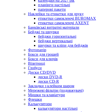
календарі на 2027 рік
планінги настільні
паперові пакети
Наклейки та етикетки для друку
етикетки самоклеючі BUROMAX
етикетки самоклеючі AXENT
Банківські витратні матеріали
Бейджі та шнурки
бейджи горизонтальні
бейджи вертикальні
шнурки та кліпи для бейджів
Фотопапір
Бокси для грошей
Бокси для ключів
Візитниці
Глобуси
Диски CD/DVD
диски DVD-R
диски CD-R
Закладки з клейким шаром
Мережеві фільтри (подовжувачі)
Мишки та клавіатури
Флешки
Калькулятори
калькулятори настільні