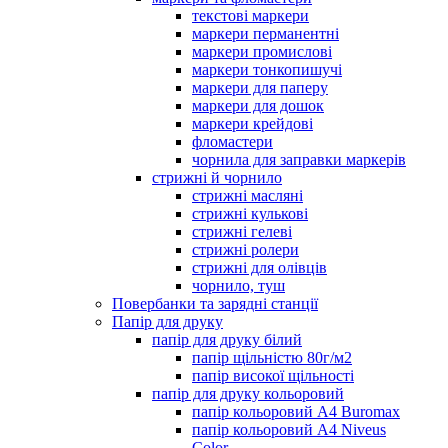
текстові маркери
маркери перманентні
маркери промислові
маркери тонкопишучі
маркери для паперу
маркери для дошок
маркери крейдові
фломастери
чорнила для заправки маркерів
стрижні й чорнило
стрижні масляні
стрижні кулькові
стрижні гелеві
стрижні ролери
стрижні для олівців
чорнило, туш
Повербанки та зарядні станції
Папір для друку
папір для друку білий
папір щільністю 80г/м2
папір високої щільності
папір для друку кольоровий
папір кольоровий А4 Buromax
папір кольоровий А4 Niveus
Color