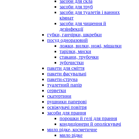
засоби для скла
засоби для труб
засоби для туалетів і ванних
кімнат
засоби для чищення й
дезінфекції
губки, ганчірки, шкребки
посуд одноразовий
ложки, вилки, ножі, мішалки
тарілки, миски
стакани, трубочки
зубочистки
пакети для сміття
пакети фасувальні
пакети-струна
туалетний папір
серветки
скатертини
рушники паперові
освіжувачі повітря
засоби для прання
порошки й гелі для прання
кондиціонери й ополіскувачі
мило рідке, косметичне
мило рідке