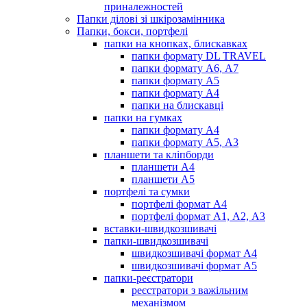
приналежностей
Папки ділові зі шкірозамінника
Папки, бокси, портфелі
папки на кнопках, блискавках
папки формату DL TRAVEL
папки формату А6, А7
папки формату А5
папки формату А4
папки на блискавці
папки на гумках
папки формату А4
папки формату А5, А3
планшети та кліпборди
планшети А4
планшети А5
портфелі та сумки
портфелі формат А4
портфелі формат А1, А2, А3
вставки-швидкозшивачі
папки-швидкозшивачі
швидкозшивачі формат А4
швидкозшивачі формат А5
папки-реєстратори
реєстратори з важільним
механізмом