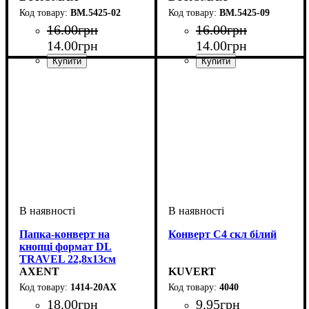
BM.5425-02
BM.5425-09
16
.
00
грн
16
.
00
грн
14
.
00
грн
14
.
00
грн
Папка-конверт на
Конверт С4 скл білий
кнопці формат DL
TRAVEL 22,8х13см
AXENT
KUVERT
1414-20АХ
4040
18
.
00
грн
9
.
95
грн