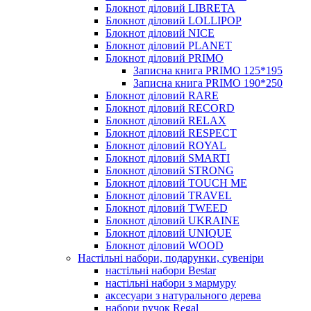
Блокнот діловий LIBRETA
Блокнот діловий LOLLIPOP
Блокнот діловий NICE
Блокнот діловий PLANET
Блокнот діловий PRIMO
Записна книга PRIMO 125*195
Записна книга PRIMO 190*250
Блокнот діловий RARE
Блокнот діловий RECORD
Блокнот діловий RELAX
Блокнот діловий RESPECT
Блокнот діловий ROYAL
Блокнот діловий SMARTI
Блокнот діловий STRONG
Блокнот діловий TOUCH ME
Блокнот діловий TRAVEL
Блокнот діловий TWEED
Блокнот діловий UKRAINE
Блокнот діловий UNIQUE
Блокнот діловий WOOD
Настільні набори, подарунки, сувеніри
настільні набори Bestar
настільні набори з мармуру
аксесуари з натурального дерева
набори ручок Regal