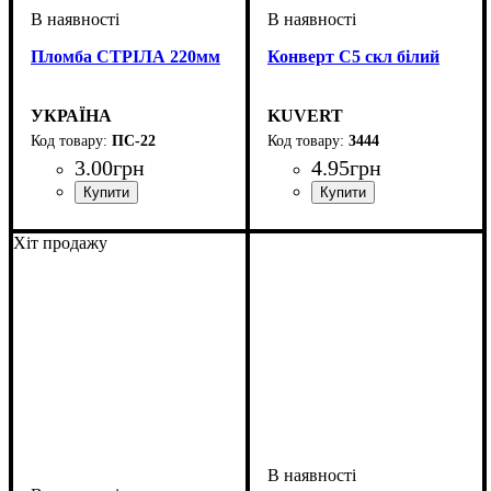
Пломба СТРІЛА 220мм
Конверт С5 скл білий
УКРАЇНА
KUVERT
ПС-22
3444
3
.
00
грн
4
.
95
грн
Хіт продажу