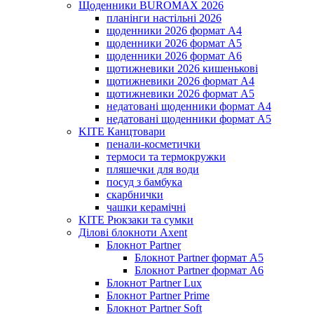
Щоденники BUROMAX 2026
планінги настільні 2026
щоденники 2026 формат А4
щоденники 2026 формат А5
щоденники 2026 формат А6
щотижневики 2026 кишенькові
щотижневики 2026 формат А4
щотижневики 2026 формат А5
недатовані щоденники формат А4
недатовані щоденники формат А5
KITE Канцтовари
пенали-косметички
термоси та термокружки
пляшечки для води
посуд з бамбука
скарбнички
чашки керамічні
KITE Рюкзаки та сумки
Ділові блокноти Axent
Блокнот Partner
Блокнот Partner формат А5
Блокнот Partner формат А6
Блокнот Partner Lux
Блокнот Partner Prime
Блокнот Partner Soft