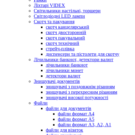
Ліхтарі VIDEX
Світильники настільні, торшери
Світлодіодні LED лампи
Скотч та пакування
скотч канцелярський
скотч двосторонній
скотч пакувальний
скотч технічний
стрейч-плівка
диспенсери та пістолети для скотчу
Лічильники банкнот, детектори валют
лічильники банкнот
лічильники монет
детектори валют
Знищувачі документів
знищувачі з поздовжнім різанням
знищувачі з перехресним різанням
знищувачі високої потужності
Файли
файли для документів
файли формат А4
файли формат А5
файли формат А3, А2, А1
файли для візиток