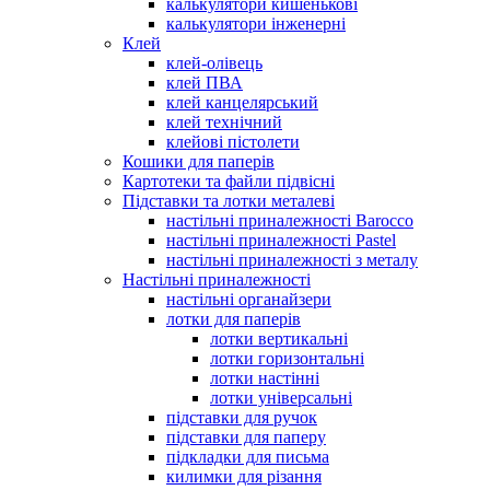
калькулятори кишенькові
калькулятори інженерні
Клей
клей-олівець
клей ПВА
клей канцелярський
клей технічний
клейові пістолети
Кошики для паперів
Картотеки та файли підвісні
Підставки та лотки металеві
настільні приналежності Barocco
настільні приналежності Pastel
настільні приналежності з металу
Настільні приналежності
настільні органайзери
лотки для паперів
лотки вертикальні
лотки горизонтальні
лотки настінні
лотки універсальні
підставки для ручок
підставки для паперу
підкладки для письма
килимки для різання