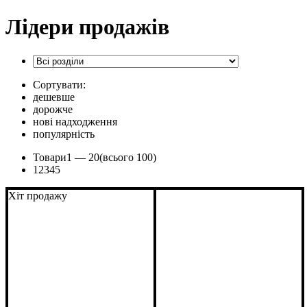
Лідери продажів
Сортувати:
дешевше
дорожче
нові надходження
популярність
Товари
1 —
20
(всього 100)
1
2
3
4
5
Хіт продажу