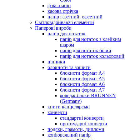
факс-папір
касова стрічка
папір газетний, офсетний
Світловідбиваючі елементи
Паперові вироби
папір для нотаток
папір для нотаток з клейким
шаром
папір для нотаток білий
папір для нотаток кольоровий
цінники
блокноти та зошити
блокноти формат А4
блокноти формат А5
блокноти формат А6
блокноти формат А7
коледж-блоки BRUNNEN
(Germany)
книги канцелярські
конверти
стандартні конверти
протиударні конверти
подяки, грамоти, дипломи
копіювальний папір