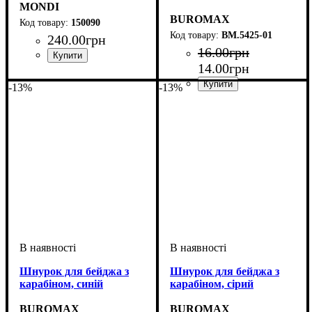
MONDI
BUROMAX
150090
BM.5425-01
240
.
00
грн
16
.
00
грн
14
.
00
грн
-13%
-13%
Шнурок для бейджа з
Шнурок для бейджа з
карабіном, синій
карабіном, сірий
BUROMAX
BUROMAX