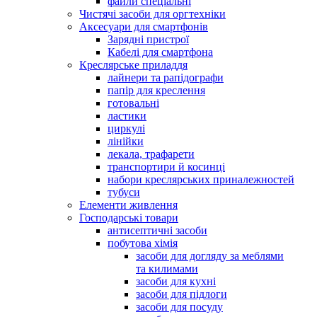
файли спеціальні
Чистячі засоби для оргтехніки
Аксесуари для смартфонів
Зарядні пристрої
Кабелі для смартфона
Креслярське приладдя
лайнери та рапідографи
папір для креслення
готовальні
ластики
циркулі
лінійки
лекала, трафарети
транспортири й косинці
набори креслярських приналежностей
тубуси
Елементи живлення
Господарські товари
антисептичні засоби
побутова хімія
засоби для догляду за меблями
та килимами
засоби для кухні
засоби для підлоги
засоби для посуду