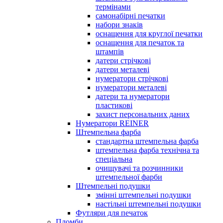
термінами
самонабірні печатки
набори знаків
оснащення для круглої печатки
оснащення для печаток та
штампів
датери стрічкові
датери металеві
нумератори стрічкові
нумератори металеві
датери та нумератори
пластикові
захист персональних даних
Нумератори REINER
Штемпельна фарба
стандартна штемпельна фарба
штемпельна фарба технічна та
спеціальна
очищувачі та розчинники
штемпельної фарби
Штемпельні подушки
змінні штемпельні подушки
настільні штемпельні подушки
Футляри для печаток
Пломби