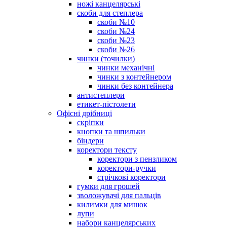
ножі канцелярські
скоби для степлера
скоби №10
скоби №24
скоби №23
скоби №26
чинки (точилки)
чинки механічні
чинки з контейнером
чинки без контейнера
антистеплери
етикет-пістолети
Офісні дрібниці
скріпки
кнопки та шпильки
біндери
коректори тексту
коректори з пензликом
коректори-ручки
стрічкові коректори
гумки для грошей
зволожувачі для пальців
килимки для мишок
лупи
набори канцелярських