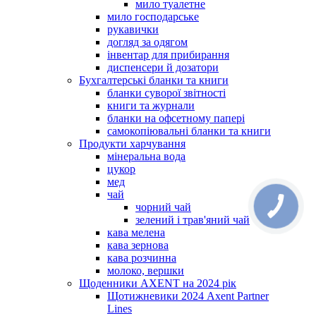
мило туалетне
мило господарське
рукавички
догляд за одягом
інвентар для прибирання
диспенсери й дозатори
Бухгалтерські бланки та книги
бланки суворої звітності
книги та журнали
бланки на офсетному папері
самокопіювальні бланки та книги
Продукти харчування
мінеральна вода
цукор
мед
чай
чорний чай
зелений і трав'яний чай
кава мелена
кава зернова
кава розчинна
молоко, вершки
Щоденники AXENT на 2024 рік
Щотижневики 2024 Axent Partner
Lines