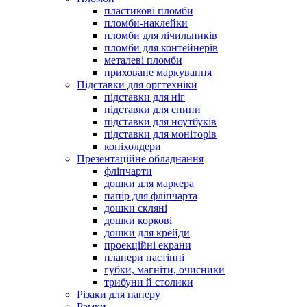
пластикові пломби
пломби-наклейки
пломби для лічильників
пломби для контейнерів
металеві пломби
приховане маркування
Підставки для оргтехніки
підставки для ніг
підставки для спини
підставки для ноутбуків
підставки для моніторів
копіхолдери
Презентаційне обладнання
фліпчарти
дошки для маркера
папір для фліпчарта
дошки скляні
дошки коркові
дошки для крейди
проекційні екрани
планери настінні
губки, магніти, очисники
трибуни й столики
Різаки для паперу
Рамки