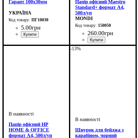
Гарант 100х30мм
Папір офісний Maestro
Standard+ формат А4,
УКРАЇНА
500л/уп
MONDI
ПГ10030
150050
5
.
00
грн
260
.
00
грн
-13%
Папір офісний HP
HOME & OFFICE
Шнурок для бейджа з
формат А4, 500л/уп
карабіном, чорний