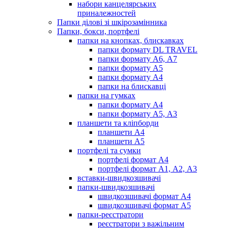
набори канцелярських
приналежностей
Папки ділові зі шкірозамінника
Папки, бокси, портфелі
папки на кнопках, блискавках
папки формату DL TRAVEL
папки формату А6, А7
папки формату А5
папки формату А4
папки на блискавці
папки на гумках
папки формату А4
папки формату А5, А3
планшети та кліпборди
планшети А4
планшети А5
портфелі та сумки
портфелі формат А4
портфелі формат А1, А2, А3
вставки-швидкозшивачі
папки-швидкозшивачі
швидкозшивачі формат А4
швидкозшивачі формат А5
папки-реєстратори
реєстратори з важільним