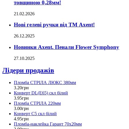
товщиною 0,28мм!
21.02.2026
Нові гелеві ручки від ТМ Axent!
26.12.2025
Новинки Axent. Пенали Flower Symphony
27.10.2025
Лідери продажів
Пломба СТРІЛА ЛЮКС 380мм
3
.
20
грн
Конверт DL(Е65) скл білий
3
.
95
грн
Пломба СТРІЛА 220мм
3
.
00
грн
Конверт С5 скл білий
4
.
95
грн
Пломба-наклейка Гарант 70х20мм