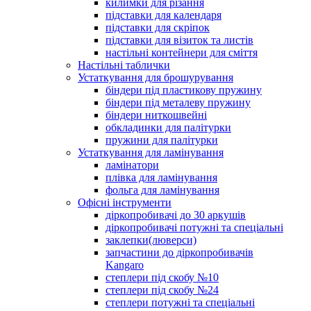
килимки для різання
підставки для календаря
підставки для скріпок
підставки для візиток та листів
настільні контейнери для сміття
Настільні таблички
Устаткування для брошурування
біндери під пластикову пружину
біндери під металеву пружину
біндери ниткошвейні
обкладинки для палітурки
пружини для палітурки
Устаткування для ламінування
ламінатори
плівка для ламінування
фольга для ламінування
Офісні інструменти
діркопробивачі до 30 аркушів
діркопробивачі потужні та спеціальні
заклепки(люверси)
запчастини до діркопробивачів
Kangaro
степлери під скобу №10
степлери під скобу №24
степлери потужні та спеціальні