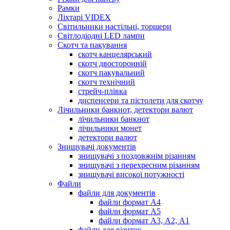
Рамки
Ліхтарі VIDEX
Світильники настільні, торшери
Світлодіодні LED лампи
Скотч та пакування
скотч канцелярський
скотч двосторонній
скотч пакувальний
скотч технічний
стрейч-плівка
диспенсери та пістолети для скотчу
Лічильники банкнот, детектори валют
лічильники банкнот
лічильники монет
детектори валют
Знищувачі документів
знищувачі з поздовжнім різанням
знищувачі з перехресним різанням
знищувачі високої потужності
Файли
файли для документів
файли формат А4
файли формат А5
файли формат А3, А2, А1
файли для візиток