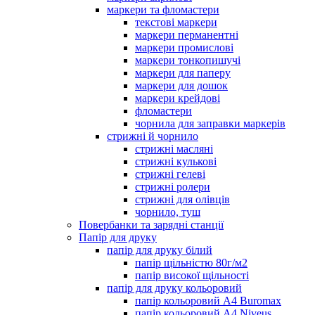
маркери та фломастери
текстові маркери
маркери перманентні
маркери промислові
маркери тонкопишучі
маркери для паперу
маркери для дошок
маркери крейдові
фломастери
чорнила для заправки маркерів
стрижні й чорнило
стрижні масляні
стрижні кулькові
стрижні гелеві
стрижні ролери
стрижні для олівців
чорнило, туш
Повербанки та зарядні станції
Папір для друку
папір для друку білий
папір щільністю 80г/м2
папір високої щільності
папір для друку кольоровий
папір кольоровий А4 Buromax
папір кольоровий А4 Niveus