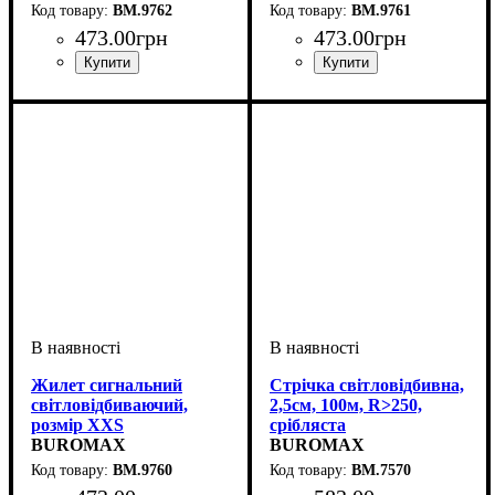
BM.9762
BM.9761
473
.
00
грн
473
.
00
грн
Жилет сигнальний
Стрічка світловідбивна,
світловідбиваючий,
2,5см, 100м, R>250,
розмір XXS
срібляста
BUROMAX
BUROMAX
BM.9760
BM.7570