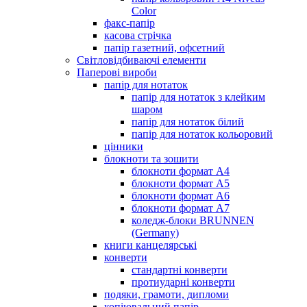
Color
факс-папір
касова стрічка
папір газетний, офсетний
Світловідбиваючі елементи
Паперові вироби
папір для нотаток
папір для нотаток з клейким
шаром
папір для нотаток білий
папір для нотаток кольоровий
цінники
блокноти та зошити
блокноти формат А4
блокноти формат А5
блокноти формат А6
блокноти формат А7
коледж-блоки BRUNNEN
(Germany)
книги канцелярські
конверти
стандартні конверти
протиударні конверти
подяки, грамоти, дипломи
копіювальний папір