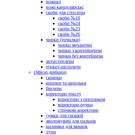
ножиці
ножі канцелярські
скоби для степлера
скоби №10
скоби №24
скоби №23
скоби №26
чинки (точилки)
чинки механічні
чинки з контейнером
чинки без контейнера
антистеплери
етикет-пістолети
Офісні дрібниці
скріпки
кнопки та шпильки
біндери
коректори тексту
коректори з пензликом
коректори-ручки
стрічкові коректори
гумки для грошей
зволожувачі для пальців
килимки для мишок
лупи