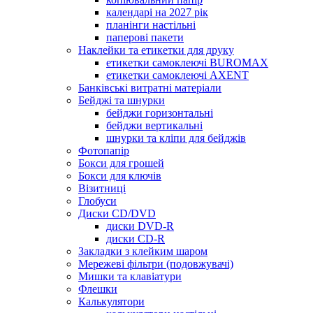
календарі на 2027 рік
планінги настільні
паперові пакети
Наклейки та етикетки для друку
етикетки самоклеючі BUROMAX
етикетки самоклеючі AXENT
Банківські витратні матеріали
Бейджі та шнурки
бейджи горизонтальні
бейджи вертикальні
шнурки та кліпи для бейджів
Фотопапір
Бокси для грошей
Бокси для ключів
Візитниці
Глобуси
Диски CD/DVD
диски DVD-R
диски CD-R
Закладки з клейким шаром
Мережеві фільтри (подовжувачі)
Мишки та клавіатури
Флешки
Калькулятори