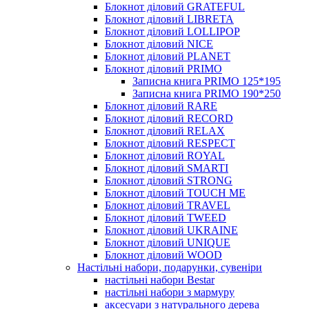
Блокнот діловий GRATEFUL
Блокнот діловий LIBRETA
Блокнот діловий LOLLIPOP
Блокнот діловий NICE
Блокнот діловий PLANET
Блокнот діловий PRIMO
Записна книга PRIMO 125*195
Записна книга PRIMO 190*250
Блокнот діловий RARE
Блокнот діловий RECORD
Блокнот діловий RELAX
Блокнот діловий RESPECT
Блокнот діловий ROYAL
Блокнот діловий SMARTI
Блокнот діловий STRONG
Блокнот діловий TOUCH ME
Блокнот діловий TRAVEL
Блокнот діловий TWEED
Блокнот діловий UKRAINE
Блокнот діловий UNIQUE
Блокнот діловий WOOD
Настільні набори, подарунки, сувеніри
настільні набори Bestar
настільні набори з мармуру
аксесуари з натурального дерева