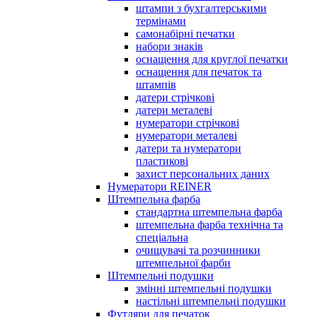
штампи з бухгалтерськими
термінами
самонабірні печатки
набори знаків
оснащення для круглої печатки
оснащення для печаток та
штампів
датери стрічкові
датери металеві
нумератори стрічкові
нумератори металеві
датери та нумератори
пластикові
захист персональних даних
Нумератори REINER
Штемпельна фарба
стандартна штемпельна фарба
штемпельна фарба технічна та
спеціальна
очищувачі та розчинники
штемпельної фарби
Штемпельні подушки
змінні штемпельні подушки
настільні штемпельні подушки
Футляри для печаток