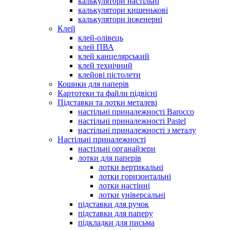
калькулятори настільні
калькулятори кишенькові
калькулятори інженерні
Клей
клей-олівець
клей ПВА
клей канцелярський
клей технічний
клейові пістолети
Кошики для паперів
Картотеки та файли підвісні
Підставки та лотки металеві
настільні приналежності Barocco
настільні приналежності Pastel
настільні приналежності з металу
Настільні приналежності
настільні органайзери
лотки для паперів
лотки вертикальні
лотки горизонтальні
лотки настінні
лотки універсальні
підставки для ручок
підставки для паперу
підкладки для письма