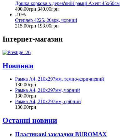
Дошка коркова в дерев'яній рамці Axent 45х60см
400
.
00
грн
340
.
00
грн
-10%
Степлер 4225, 20арк, чорний
215
.
00
грн
193
.
00
грн
Інтернет-магазин
Новинки
Рамка А4, 210х297мм, темно-коричневий
130
.
00
грн
Рамка А4, 210х297мм, чорний
130
.
00
грн
Рамка А4, 210х297мм, срібний
130
.
00
грн
Останні новини
Пластикові закладки BUROMAX