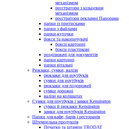
механізмом
реєстратори з кільцевим
механізмом
реєстратори рекламні Панорама
папки із притисками
папки з файлами
папки-куточки
бокси та накопичувачі
бокси картонні
бокси пластикові
розділювачі для документів
папки картонні
папки вітальні
Рюкзаки, сумки, валізи
рюкзаки для ноутбуків
сумки для ноутбуків
рюкзаки для подорожей
сумки дорожні
валізи на коліщатах
Сумки для ноутбуків і замки Kensington
сумки й рюкзаки Kensington
замки для ноутбуків Kensington
Папки для кафе, барів і ресторанів
Штемпельна продукція
Печатки та штампи TRODAT