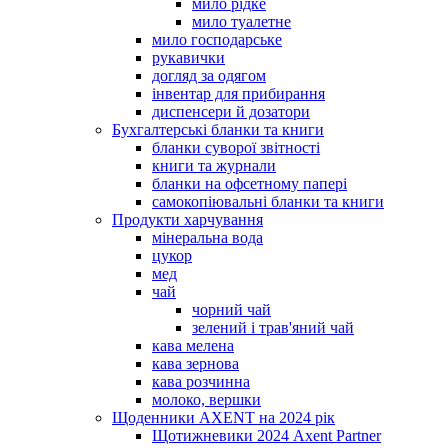
мило рідке
мило туалетне
мило господарське
рукавички
догляд за одягом
інвентар для прибирання
диспенсери й дозатори
Бухгалтерські бланки та книги
бланки суворої звітності
книги та журнали
бланки на офсетному папері
самокопіювальні бланки та книги
Продукти харчування
мінеральна вода
цукор
мед
чай
чорний чай
зелений і трав'яний чай
кава мелена
кава зернова
кава розчинна
молоко, вершки
Щоденники AXENT на 2024 рік
Щотижневики 2024 Axent Partner