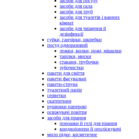
засоби для посуду
засоби для скла
засоби для труб
засоби для туалетів і ванних
кімнат
засоби для чищення й
дезінфекції
губки, ганчірки, шкребки
посуд одноразовий
ложки, вилки, ножі, мішалки
тарілки, миски
стакани, трубочки
зубочистки
пакети для сміття
пакети фасувальні
пакети-струна
туалетний папір
серветки
скатертини
рушники паперові
освіжувачі повітря
засоби для прання
порошки й гелі для прання
кондиціонери й ополіскувачі
мило рідке, косметичне