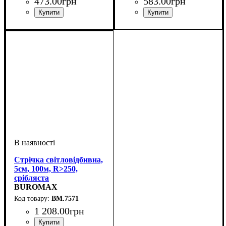
473
.
00
грн
583
.
00
грн
Стрічка світловідбивна,
5см, 100м, R>250,
срібляста
BUROMAX
BM.7571
1 208
.
00
грн