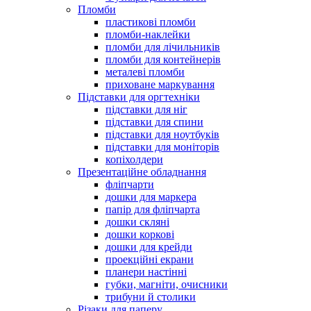
Пломби
пластикові пломби
пломби-наклейки
пломби для лічильників
пломби для контейнерів
металеві пломби
приховане маркування
Підставки для оргтехніки
підставки для ніг
підставки для спини
підставки для ноутбуків
підставки для моніторів
копіхолдери
Презентаційне обладнання
фліпчарти
дошки для маркера
папір для фліпчарта
дошки скляні
дошки коркові
дошки для крейди
проекційні екрани
планери настінні
губки, магніти, очисники
трибуни й столики
Різаки для паперу