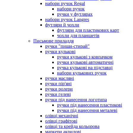
набори ручок Regal
набори ручок
ручки у футлярах
набори ручок Langres
футляри й чохли
футляри для пластикових карт
чохли для планшетів
Письмове приладдя
ручки "пиши-стирай"
ручки кулькові
ручки кулькові з ковпачком
ручки кулькові автоматичні
ручка кулькові на підставці
набори кулькових ручок
ручки масляні
ручки пір'яні
ручки ролери
ручки гелеві
ручки під нанесення логотипа
ручки під нанесення пластикові
ручки під нанесення металеві
олівці механічні
олівці графітові
олівці та крейда кольорова
маркери акрилові