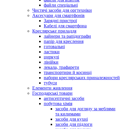
файли спеціальні
Чистячі засоби для оргтехніки
Аксесуари для смартфонів
Зарядні пристрої
Кабелі для смартфона
Креслярське приладдя
лайнери та рапідографи
папір для креслення
готовальні
ластики
циркулі
лінійки
лекала, трафарети
транспортири й косинці
набори креслярських приналежностей
тубуси
Елементи живлення
Господарські товари
антисептичні засоби
побутова хімія
засоби для догляду за меблями
та килимами
засоби для кухні
засоби для підлоги