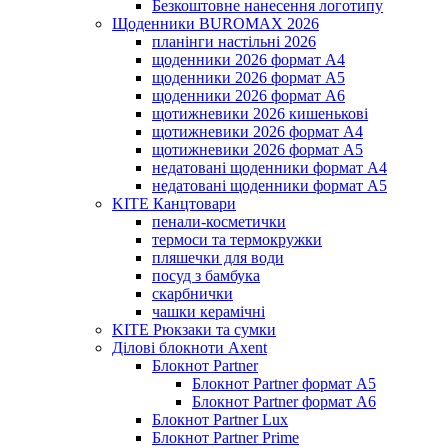
Безкоштовне нанесення логотипу
Щоденники BUROMAX 2026
планінги настільні 2026
щоденники 2026 формат А4
щоденники 2026 формат А5
щоденники 2026 формат А6
щотижневики 2026 кишенькові
щотижневики 2026 формат А4
щотижневики 2026 формат А5
недатовані щоденники формат А4
недатовані щоденники формат А5
KITE Канцтовари
пенали-косметички
термоси та термокружки
пляшечки для води
посуд з бамбука
скарбнички
чашки керамічні
KITE Рюкзаки та сумки
Ділові блокноти Axent
Блокнот Partner
Блокнот Partner формат А5
Блокнот Partner формат А6
Блокнот Partner Lux
Блокнот Partner Prime