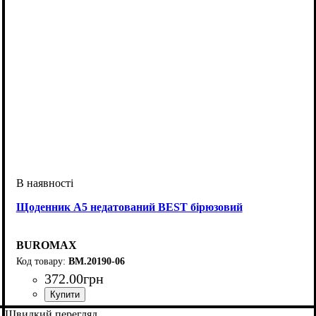
Щоденник А5 недатований BEST бірюзовий
BUROMAX
BM.20190-06
372
.
00
грн
Швидкий перегляд