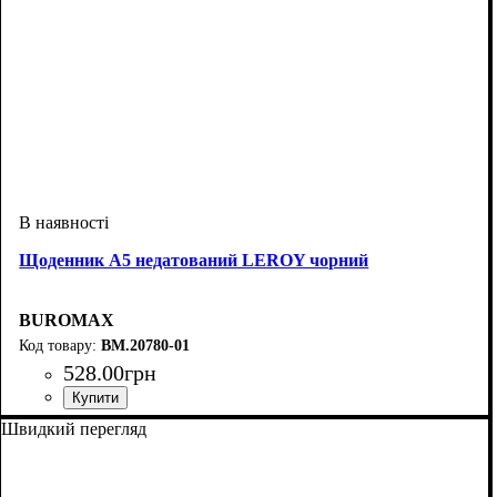
Щоденник А5 недатований LEROY чорний
BUROMAX
BM.20780-01
528
.
00
грн
Швидкий перегляд