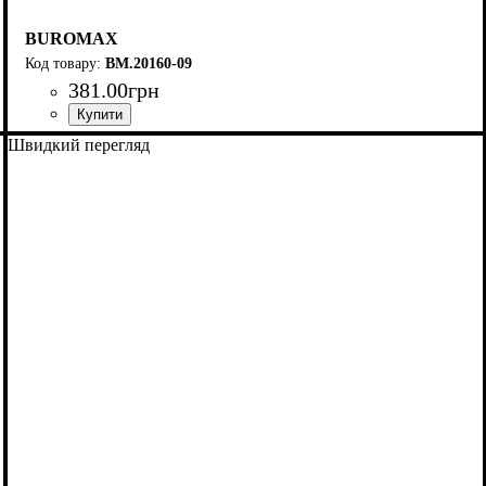
BUROMAX
BM.20160-09
381
.
00
грн
Швидкий перегляд