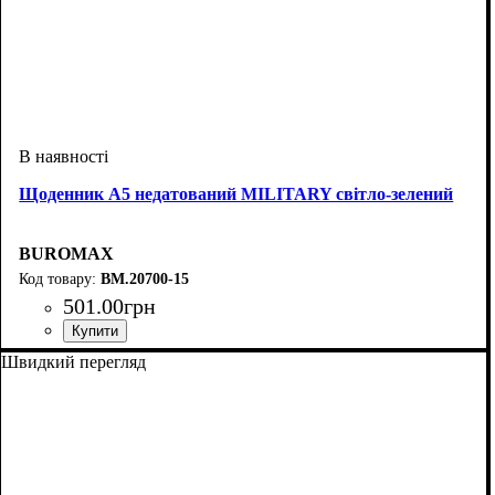
Щоденник А5 недатований MILITARY світло-зелений
BUROMAX
BM.20700-15
501
.
00
грн
Швидкий перегляд