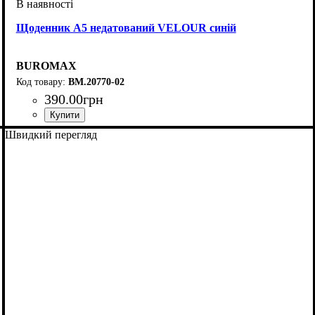
Щоденник А5 недатований VELOUR синій
BUROMAX
BM.20770-02
390
.
00
грн
Швидкий перегляд