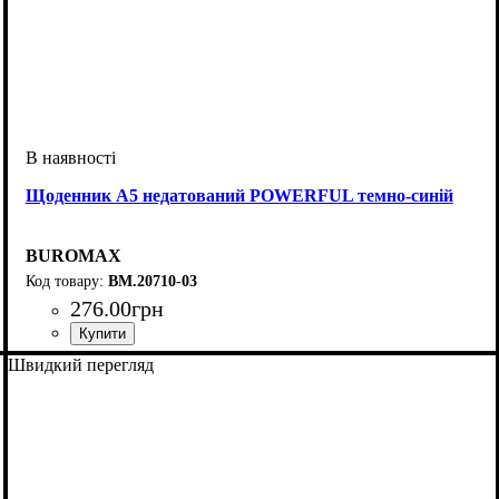
Щоденник А5 недатований POWERFUL темно-синій
BUROMAX
BM.20710-03
276
.
00
грн
Швидкий перегляд