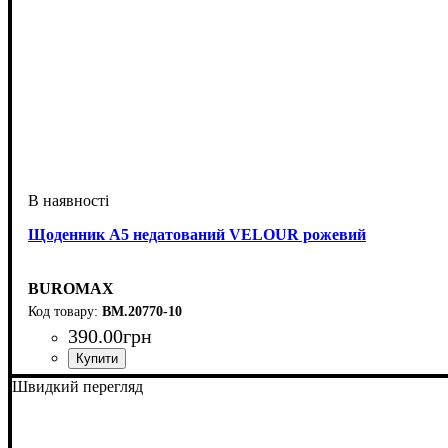
Щоденник А5 недатований VELOUR рожевий
BUROMAX
BM.20770-10
390
.
00
грн
Швидкий перегляд