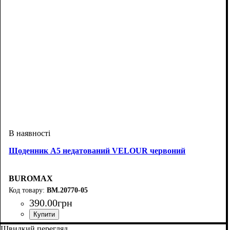
Щоденник А5 недатований VELOUR червоний
BUROMAX
BM.20770-05
390
.
00
грн
Швидкий перегляд