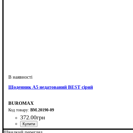
Щоденник А5 недатований BEST сірий
BUROMAX
BM.20190-09
372
.
00
грн
Швидкий перегляд