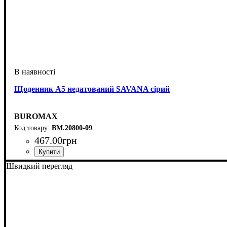
Щоденник А5 недатований SAVANA сірий
BUROMAX
BM.20800-09
467
.
00
грн
Швидкий перегляд