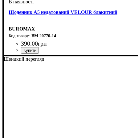
Щоденник А5 недатований VELOUR блакитний
BUROMAX
BM.20770-14
390
.
00
грн
Швидкий перегляд