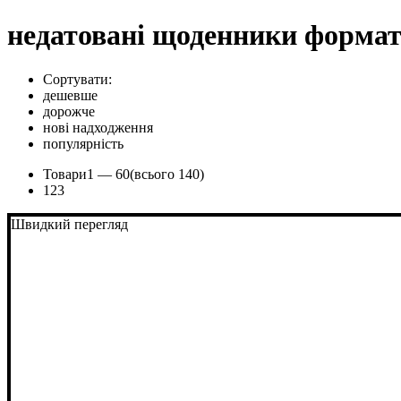
недатовані щоденники формат
Сортувати:
дешевше
дорожче
нові надходження
популярність
Товари
1 —
60
(всього 140)
1
2
3
Швидкий перегляд