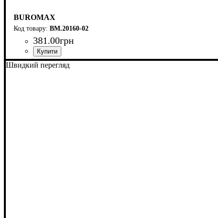
BUROMAX
BM.20160-02
381
.
00
грн
Швидкий перегляд