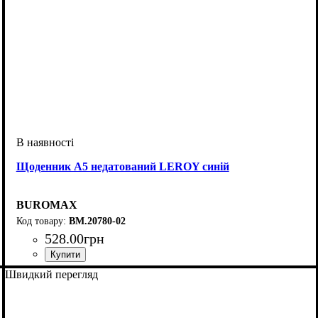
Щоденник А5 недатований LEROY синій
BUROMAX
BM.20780-02
528
.
00
грн
Швидкий перегляд