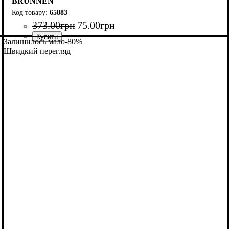
BRUNNEN
65883
373
.
00
грн
75
.
00
грн
Залишилось мало
-80%
Швидкий перегляд