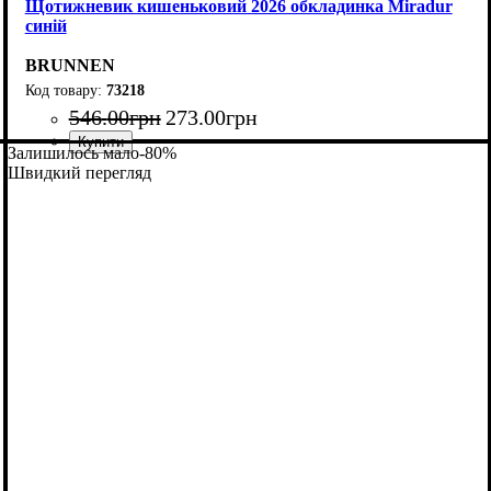
Щотижневик кишеньковий 2026 обкладинка Miradur
синій
BRUNNEN
73218
546
.
00
грн
273
.
00
грн
Залишилось мало
-80%
Швидкий перегляд