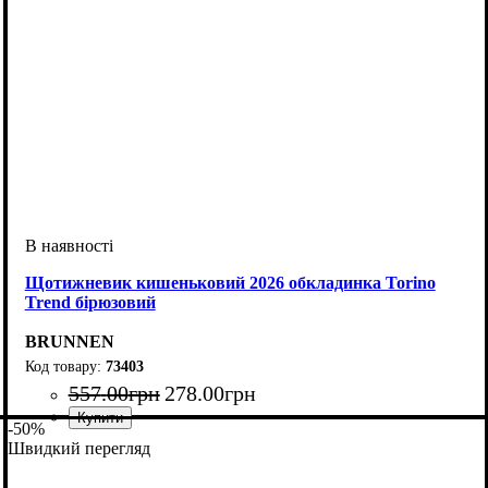
Щотижневик кишеньковий 2026 обкладинка Torino
Trend бірюзовий
BRUNNEN
73403
557
.
00
грн
278
.
00
грн
-50%
Швидкий перегляд