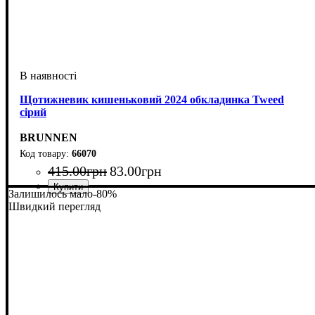
Щотижневик кишеньковий 2024 обкладинка Tweed
сірий
BRUNNEN
66070
415
.
00
грн
83
.
00
грн
Залишилось мало
-80%
Швидкий перегляд