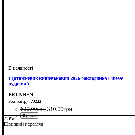
Щотижневик кишеньковий 2026 обкладинка Linesse
пудровий
BRUNNEN
73222
620
.
00
грн
310
.
00
грн
-50%
Швидкий перегляд