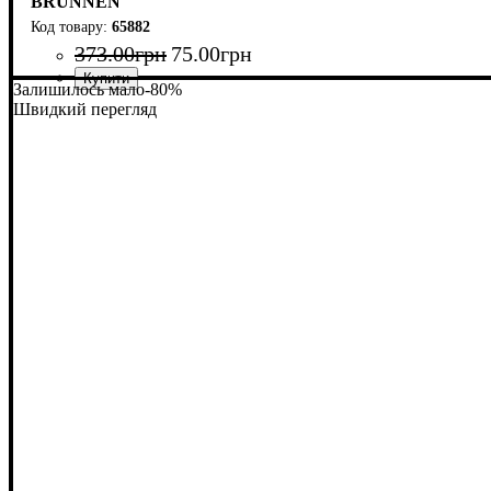
BRUNNEN
65882
373
.
00
грн
75
.
00
грн
Залишилось мало
-80%
Швидкий перегляд