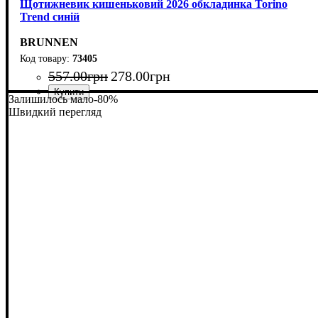
Щотижневик кишеньковий 2026 обкладинка Torino
Trend синій
BRUNNEN
73405
557
.
00
грн
278
.
00
грн
Залишилось мало
-80%
Швидкий перегляд