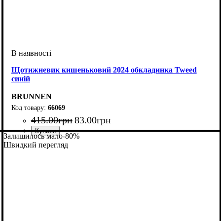
Щотижневик кишеньковий 2024 обкладинка Tweed
синій
BRUNNEN
66069
415
.
00
грн
83
.
00
грн
Залишилось мало
-80%
Швидкий перегляд