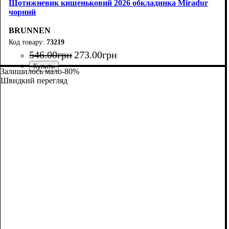
Щотижневик кишеньковий 2026 обкладинка Miradur
чорний
BRUNNEN
73219
546
.
00
грн
273
.
00
грн
Залишилось мало
-80%
Швидкий перегляд