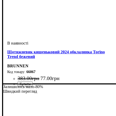
Щотижневик кишеньковий 2024 обкладинка Torino
Trend бежевий
BRUNNEN
66067
383
.
00
грн
77
.
00
грн
Залишилось мало
-80%
Швидкий перегляд