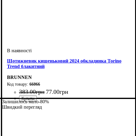
Щотижневик кишеньковий 2024 обкладинка Torino
Trend блакитний
BRUNNEN
66066
383
.
00
грн
77
.
00
грн
Залишилось мало
-80%
Швидкий перегляд