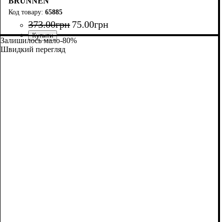
BRUNNEN
65885
373
.
00
грн
75
.
00
грн
Залишилось мало
-80%
Швидкий перегляд