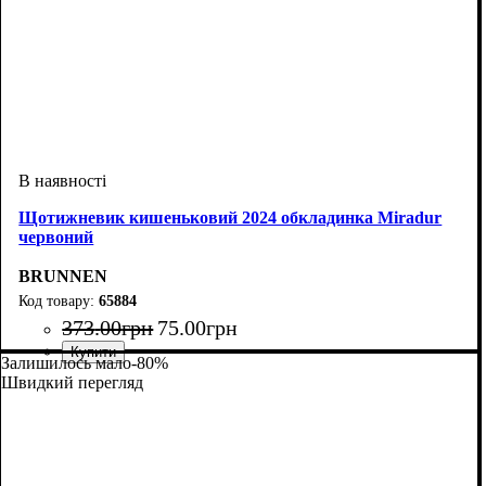
Щотижневик кишеньковий 2024 обкладинка Miradur
червоний
BRUNNEN
65884
373
.
00
грн
75
.
00
грн
Залишилось мало
-80%
Швидкий перегляд