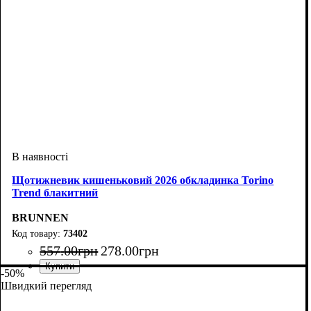
Щотижневик кишеньковий 2026 обкладинка Torino
Trend блакитний
BRUNNEN
73402
557
.
00
грн
278
.
00
грн
-50%
Швидкий перегляд