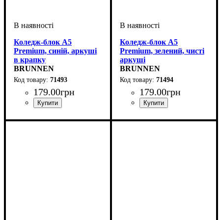
Коледж-блок А5
Коледж-блок А5
Premium, синій, аркуші
Premium, зелений, чисті
в крапку
аркуші
BRUNNEN
BRUNNEN
71493
71494
179
.
00
грн
179
.
00
грн