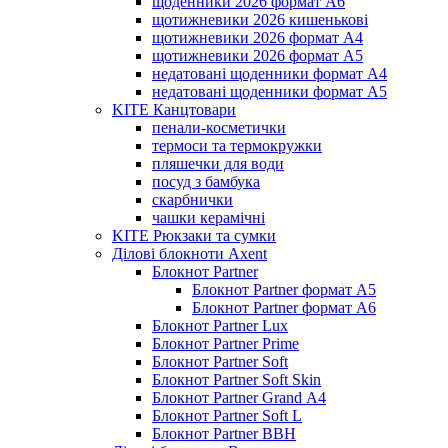
щоденники 2026 формат А6
щотижневики 2026 кишенькові
щотижневики 2026 формат А4
щотижневики 2026 формат А5
недатовані щоденники формат А4
недатовані щоденники формат А5
KITE Канцтовари
пенали-косметички
термоси та термокружки
пляшечки для води
посуд з бамбука
скарбнички
чашки керамічні
KITE Рюкзаки та сумки
Ділові блокноти Axent
Блокнот Partner
Блокнот Partner формат А5
Блокнот Partner формат А6
Блокнот Partner Lux
Блокнот Partner Prime
Блокнот Partner Soft
Блокнот Partner Soft Skin
Блокнот Partner Grand А4
Блокнот Partner Soft L
Блокнот Partner BBH