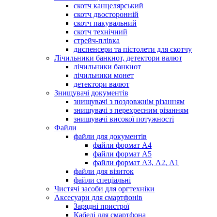
скотч канцелярський
скотч двосторонній
скотч пакувальний
скотч технічний
стрейч-плівка
диспенсери та пістолети для скотчу
Лічильники банкнот, детектори валют
лічильники банкнот
лічильники монет
детектори валют
Знищувачі документів
знищувачі з поздовжнім різанням
знищувачі з перехресним різанням
знищувачі високої потужності
Файли
файли для документів
файли формат А4
файли формат А5
файли формат А3, А2, А1
файли для візиток
файли спеціальні
Чистячі засоби для оргтехніки
Аксесуари для смартфонів
Зарядні пристрої
Кабелі для смартфона