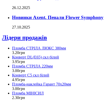
26.12.2025
Новинки Axent. Пенали Flower Symphony
27.10.2025
Лідери продажів
Пломба СТРІЛА ЛЮКС 380мм
3
.
20
грн
Конверт DL(Е65) скл білий
3
.
95
грн
Пломба СТРІЛА 220мм
3
.
00
грн
Конверт С5 скл білий
4
.
95
грн
Пломба-наклейка Гарант 70х20мм
3
.
00
грн
Пломба МІНІСИЛ
2
.
30
грн