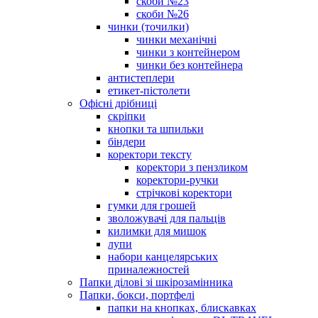
скоби №23
скоби №26
чинки (точилки)
чинки механічні
чинки з контейнером
чинки без контейнера
антистеплери
етикет-пістолети
Офісні дрібниці
скріпки
кнопки та шпильки
біндери
коректори тексту
коректори з пензликом
коректори-ручки
стрічкові коректори
гумки для грошей
зволожувачі для пальців
килимки для мишок
лупи
набори канцелярських
приналежностей
Папки ділові зі шкірозамінника
Папки, бокси, портфелі
папки на кнопках, блискавках