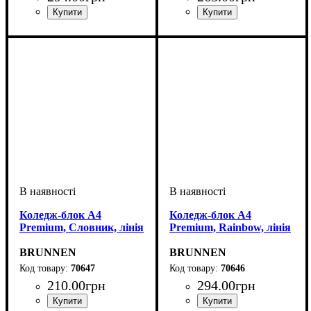
Коледж-блок А4
Коледж-блок А4
Premium, Словник, лінія
Premium, Rainbow, лінія
BRUNNEN
BRUNNEN
70647
70646
210
.
00
грн
294
.
00
грн