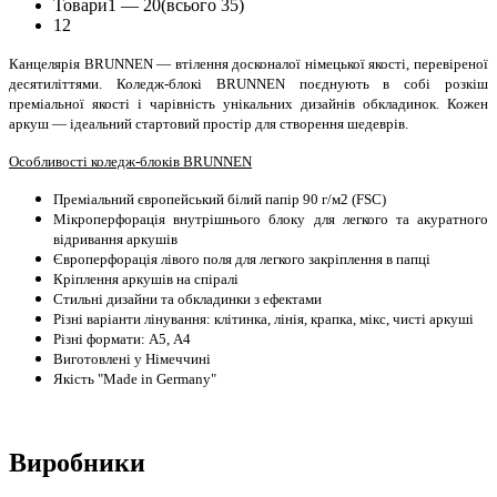
Товари
1 —
20
(всього 35)
1
2
Канцелярія BRUNNEN — втілення досконалої німецької якості, перевіреної
десятиліттями. Коледж-блокі BRUNNEN поєднують в собі розкіш
преміальної якості і чарівність унікальних дизайнів обкладинок. Кожен
аркуш — ідеальний стартовий простір для створення шедеврів.
Особливості коледж-блоків BRUNNEN
Преміальний європейський білий папір 90 г/м2 (FSC)
Мікроперфорація внутрішнього блоку для легкого та акуратного
відривання аркушів
Європерфорація лівого поля для легкого закріплення в папці
Кріплення аркушів на спіралі
Стильні дизайни та обкладинки з ефектами
Різні варіанти лінування: клітинка, лінія, крапка, мікс, чисті аркуші
Різні формати: А5, А4
Виготовлені у Німеччині
Якість "Made in Germany"
Виробники