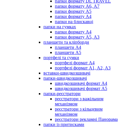
папки формату DL TRAVEL
папки формату А6, А7
папки формату А5
папки формату А4
папки на блискавці
папки на гумках
папки формату А4
папки формату А5, А3
планшети та кліпборди
планшети А4
планшети А5
портфелі та сумки
портфелі формат А4
портфелі формат А1, А2, А3
вставки-швидкозшивачі
папки-швидкозшивачі
швидкозшивачі формат А4
швидкозшивачі формат А5
папки-реєстратори
реєстратори з важільним
механізмом
реєстратори з кільцевим
механізмом
реєстратори рекламні Панорама
папки із притисками