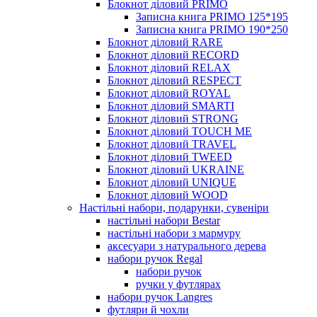
Блокнот діловий PRIMO
Записна книга PRIMO 125*195
Записна книга PRIMO 190*250
Блокнот діловий RARE
Блокнот діловий RECORD
Блокнот діловий RELAX
Блокнот діловий RESPECT
Блокнот діловий ROYAL
Блокнот діловий SMARTI
Блокнот діловий STRONG
Блокнот діловий TOUCH ME
Блокнот діловий TRAVEL
Блокнот діловий TWEED
Блокнот діловий UKRAINE
Блокнот діловий UNIQUE
Блокнот діловий WOOD
Настільні набори, подарунки, сувеніри
настільні набори Bestar
настільні набори з мармуру
аксесуари з натурального дерева
набори ручок Regal
набори ручок
ручки у футлярах
набори ручок Langres
футляри й чохли