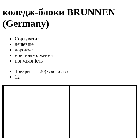
коледж-блоки BRUNNEN
(Germany)
Сортувати:
дешевше
дорожче
нові надходження
популярність
Товари
1 —
20
(всього 35)
1
2