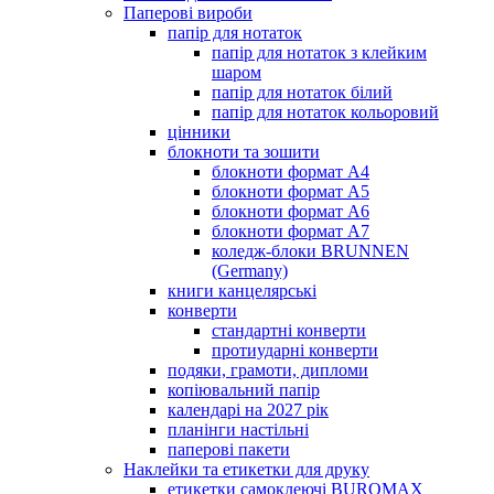
Паперові вироби
папір для нотаток
папір для нотаток з клейким
шаром
папір для нотаток білий
папір для нотаток кольоровий
цінники
блокноти та зошити
блокноти формат А4
блокноти формат А5
блокноти формат А6
блокноти формат А7
коледж-блоки BRUNNEN
(Germany)
книги канцелярські
конверти
стандартні конверти
протиударні конверти
подяки, грамоти, дипломи
копіювальний папір
календарі на 2027 рік
планінги настільні
паперові пакети
Наклейки та етикетки для друку
етикетки самоклеючі BUROMAX