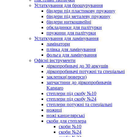
Устаткування для брошурування
біндери під пластикову пружину
біндери під металеву пружину
біндери ниткошвейні
обкладинки для палітурки
пружини для палітурки
Устаткування для ламінування
ламінатори
плівка для ламінування
фольга для ламінування
Офісні інструменти
діркопробивачі до 30 аркушів
діркопробивачі потужні та спеціальні
заклепки(люверси)
запчастини до діркопробивачів
Kangaro
степлери під скобу №10
степлери під скобу №24
степлери потужні та спеціальні
ножиці
ножі канцелярські
скоби для степлера
скоби №10
скоби №24