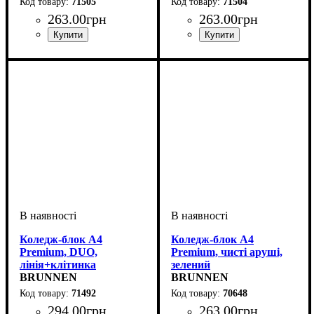
71505
71504
263
.
00
грн
263
.
00
грн
Коледж-блок А4
Коледж-блок А4
Premium, DUO,
Premium, чисті аруші,
лінія+клітинка
зелений
BRUNNEN
BRUNNEN
71492
70648
294
.
00
грн
263
.
00
грн