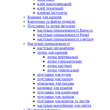
клей канцелярський
клей технічний
клейові пістолети
Кошики для паперів
Картотеки та файли підвісні
Підставки та лотки металеві
настільні приналежності Barocco
настільні приналежності Pastel
настільні приналежності з металу
Настільні приналежності
настільні органайзери
лотки для паперів
лотки вертикальні
лотки горизонтальні
лотки настінні
лотки універсальні
підставки для ручок
підставки для паперу
підкладки для письма
килимки для різання
підставки для календаря
підставки для скріпок
підставки для візиток та листів
настільні контейнери для сміття
Настільні таблички