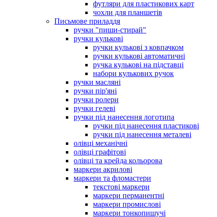
футляри для пластикових карт
чохли для планшетів
Письмове приладдя
ручки "пиши-стирай"
ручки кулькові
ручки кулькові з ковпачком
ручки кулькові автоматичні
ручка кулькові на підставці
набори кулькових ручок
ручки масляні
ручки пір'яні
ручки ролери
ручки гелеві
ручки під нанесення логотипа
ручки під нанесення пластикові
ручки під нанесення металеві
олівці механічні
олівці графітові
олівці та крейда кольорова
маркери акрилові
маркери та фломастери
текстові маркери
маркери перманентні
маркери промислові
маркери тонкопишучі