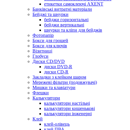
етикетки самоклеючі AXENT
Банківські витратні матеріали
Бейджі та шнурки
бейджи горизонтальні
бейджи вертикальні
шнурки та кліпи для бейджів
Фотопапір
Бокси для грошей
Бокси для ключів
Візитниці
Глобуси
Диски CD/DVD
диски DVD-R
диски CD-R
Закладки з клейким шаром
Мережеві фільтри (подовжувачі)
Мишки та клавіатури
Флешки
Калькулятори
калькулятори настільні
калькулятори кишенькові
калькулятори інженерні
Клей
клей-олівець
клей ПВА