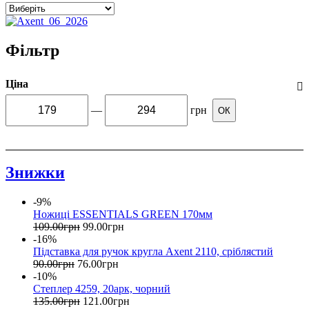
Фільтр
Ціна
—
грн
ОК
Знижки
-9%
Ножиці ESSENTIALS GREEN 170мм
109
.
00
грн
99
.
00
грн
-16%
Підставка для ручок кругла Axent 2110, сріблястий
90
.
00
грн
76
.
00
грн
-10%
Степлер 4259, 20арк, чорний
135
.
00
грн
121
.
00
грн