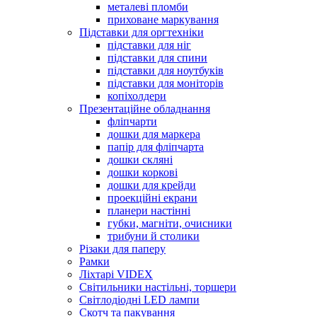
металеві пломби
приховане маркування
Підставки для оргтехніки
підставки для ніг
підставки для спини
підставки для ноутбуків
підставки для моніторів
копіхолдери
Презентаційне обладнання
фліпчарти
дошки для маркера
папір для фліпчарта
дошки скляні
дошки коркові
дошки для крейди
проекційні екрани
планери настінні
губки, магніти, очисники
трибуни й столики
Різаки для паперу
Рамки
Ліхтарі VIDEX
Світильники настільні, торшери
Світлодіодні LED лампи
Скотч та пакування