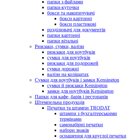
папки з файлами
папки-куточки
бокси та накопичувачі
бокси картонні
бокси пластикові
розділювачі для документів
папки картонні
папки вітальні
Рюкзаки, сумки, валізи
рюкзаки для ноутбуків
сумки для ноутбуків
рюкзаки для подорожей
сумки дорожні
валізи на коліщатах
Сумки для ноутбуків і замки Kensington
сумки й рюкзаки Kensington
замки для ноутбуків Kensington
Папки для кафе, барів і ресторанів
Штемпельна продукція
Печатки та штампи TRODAT
штампи з бухгалтерськими
термінами
самонабірні печатки
набори знаків
оснащення для круглої печатки