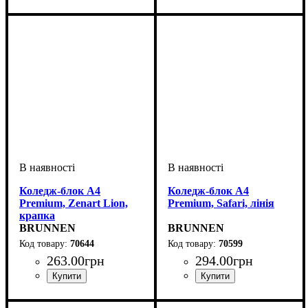
Коледж-блок А4
Коледж-блок А4
Premium, Zenart Lion,
Premium, Safari, лінія
крапка
BRUNNEN
BRUNNEN
70644
70599
263
.
00
грн
294
.
00
грн