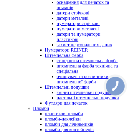
оснащення для печаток та
штампів
датери стрічкові
датери металеві
нумератори стрічкові
нумератори металеві
датери та нумератори
пластикові
захист персональних даних
Нумератори REINER
Штемпельна фарба
стандартна штемпельна фарба
штемпельна фарба технічна та
спеціальна
очищувачі та розчинники
штемпельної фарби
Штемпельні подушки
змінні штемпельні подушки
настільні штемпельні подушки
Футляри для печаток
Пломби
пластикові пломби
пломби-наклейки
пломби для лічильників
пломби для контейнерів