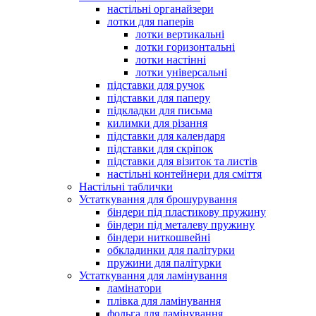
настільні органайзери
лотки для паперів
лотки вертикальні
лотки горизонтальні
лотки настінні
лотки універсальні
підставки для ручок
підставки для паперу
підкладки для письма
килимки для різання
підставки для календаря
підставки для скріпок
підставки для візиток та листів
настільні контейнери для сміття
Настільні таблички
Устаткування для брошурування
біндери під пластикову пружину
біндери під металеву пружину
біндери ниткошвейні
обкладинки для палітурки
пружини для палітурки
Устаткування для ламінування
ламінатори
плівка для ламінування
фольга для ламінування