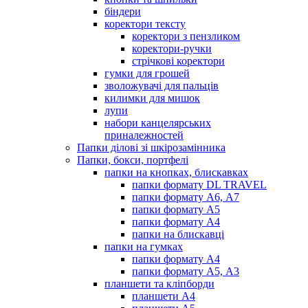
біндери
коректори тексту
коректори з пензликом
коректори-ручки
стрічкові коректори
гумки для грошей
зволожувачі для пальців
килимки для мишок
лупи
набори канцелярських
приналежностей
Папки ділові зі шкірозамінника
Папки, бокси, портфелі
папки на кнопках, блискавках
папки формату DL TRAVEL
папки формату А6, А7
папки формату А5
папки формату А4
папки на блискавці
папки на гумках
папки формату А4
папки формату А5, А3
планшети та кліпборди
планшети А4