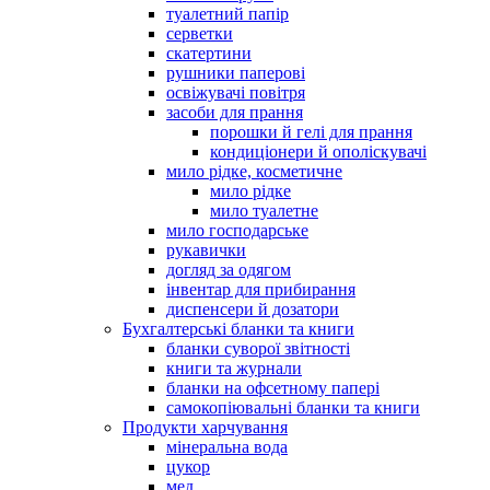
туалетний папір
серветки
скатертини
рушники паперові
освіжувачі повітря
засоби для прання
порошки й гелі для прання
кондиціонери й ополіскувачі
мило рідке, косметичне
мило рідке
мило туалетне
мило господарське
рукавички
догляд за одягом
інвентар для прибирання
диспенсери й дозатори
Бухгалтерські бланки та книги
бланки суворої звітності
книги та журнали
бланки на офсетному папері
самокопіювальні бланки та книги
Продукти харчування
мінеральна вода
цукор
мед