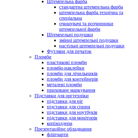
Штемпельна фарба
стандартна штемпельна фарба
штемпельна фарба технічна та
спеціальна
очищувачі та розчинники
штемпельної фарби
Штемпельні подушки
змінні штемпельні подушки
настільні штемпельні подушки
Футляри для печаток
Пломби
пластикові пломби
пломби-наклейки
пломби для лічильників
пломби для контейнерів
металеві пломби
приховане маркування
Підставки для оргтехніки
підставки для ніг
підставки для спини
підставки для ноутбуків
підставки для моніторів
копіхолдери
Презентаційне обладнання
фліпчарти