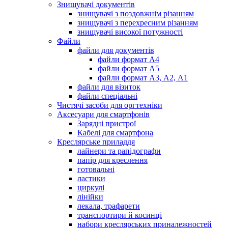
Знищувачі документів
знищувачі з поздовжнім різанням
знищувачі з перехресним різанням
знищувачі високої потужності
Файли
файли для документів
файли формат А4
файли формат А5
файли формат А3, А2, А1
файли для візиток
файли спеціальні
Чистячі засоби для оргтехніки
Аксесуари для смартфонів
Зарядні пристрої
Кабелі для смартфона
Креслярське приладдя
лайнери та рапідографи
папір для креслення
готовальні
ластики
циркулі
лінійки
лекала, трафарети
транспортири й косинці
набори креслярських приналежностей