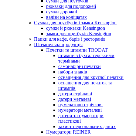
сумки для ноутбуків
рюкзаки для подорожей
сумки дорожні
валізи на коліщатах
Сумки для ноутбуків і замки Kensington
сумки й рюкзаки Kensington
замки для ноутбуків Kensington
Папки для кафе, барів і ресторанів
Штемпельна продукція
Печатки та штампи TRODAT
штампи з бухгалтерськими
термінами
самонабірні печатки
набори знаків
оснащення для круглої печатки
оснащення для печаток та
штампів
датери стрічкові
датери металеві
нумератори стрічкові
нумератори металеві
датери та нумератори
пластикові
захист персональних даних
Нумератори REINER