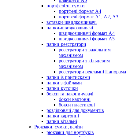
планшети А5
портфелі та сумки
портфелі формат А4
портфелі формат А1, А2, А3
вставки-швидкозшивачі
папки-швидкозшивачі
швидкозшивачі формат А4
швидкозшивачі формат А5
папки-реєстратори
реєстратори з важільним
механізмом
реєстратори з кільцевим
механізмом
реєстратори рекламні Панорама
папки із притисками
папки з файлами
папки-куточки
бокси та накопичувачі
бокси картонні
бокси пластикові
розділювачі для документів
папки картонні
папки вітальні
Рюкзаки, сумки, валізи
рюкзаки для ноутбуків