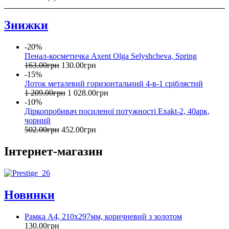
Знижки
-20%
Пенал-косметичка Axent Olga Selyshcheva, Spring
163
.
00
грн
130
.
00
грн
-15%
Лоток металевий горизонтальний 4-в-1 сріблястий
1 209
.
00
грн
1 028
.
00
грн
-10%
Діркопробивач посиленої потужності Exakt-2, 40арк,
чорний
502
.
00
грн
452
.
00
грн
Інтернет-магазин
Новинки
Рамка А4, 210х297мм, коричневий з золотом
130
.
00
грн