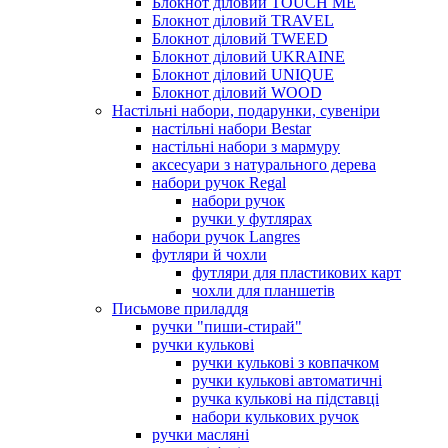
Блокнот діловий TOUCH ME
Блокнот діловий TRAVEL
Блокнот діловий TWEED
Блокнот діловий UKRAINE
Блокнот діловий UNIQUE
Блокнот діловий WOOD
Настільні набори, подарунки, сувеніри
настільні набори Bestar
настільні набори з мармуру
аксесуари з натурального дерева
набори ручок Regal
набори ручок
ручки у футлярах
набори ручок Langres
футляри й чохли
футляри для пластикових карт
чохли для планшетів
Письмове приладдя
ручки "пиши-стирай"
ручки кулькові
ручки кулькові з ковпачком
ручки кулькові автоматичні
ручка кулькові на підставці
набори кулькових ручок
ручки масляні