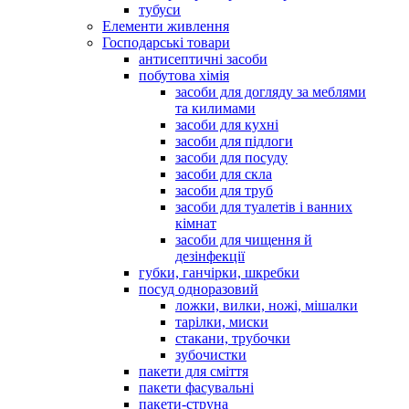
тубуси
Елементи живлення
Господарські товари
антисептичні засоби
побутова хімія
засоби для догляду за меблями
та килимами
засоби для кухні
засоби для підлоги
засоби для посуду
засоби для скла
засоби для труб
засоби для туалетів і ванних
кімнат
засоби для чищення й
дезінфекції
губки, ганчірки, шкребки
посуд одноразовий
ложки, вилки, ножі, мішалки
тарілки, миски
стакани, трубочки
зубочистки
пакети для сміття
пакети фасувальні
пакети-струна