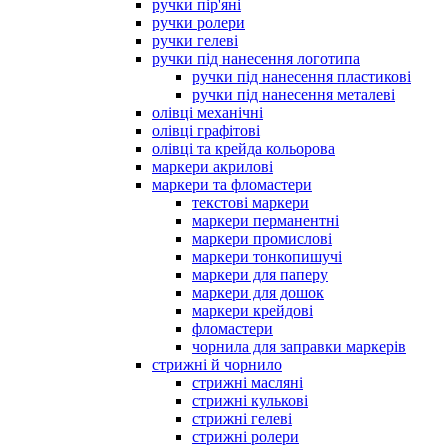
ручки пір'яні
ручки ролери
ручки гелеві
ручки під нанесення логотипа
ручки під нанесення пластикові
ручки під нанесення металеві
олівці механічні
олівці графітові
олівці та крейда кольорова
маркери акрилові
маркери та фломастери
текстові маркери
маркери перманентні
маркери промислові
маркери тонкопишучі
маркери для паперу
маркери для дошок
маркери крейдові
фломастери
чорнила для заправки маркерів
стрижні й чорнило
стрижні масляні
стрижні кулькові
стрижні гелеві
стрижні ролери