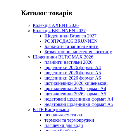
Каталог товарів
Колекція AXENT 2026
Колекція BRUNNEN 2027
Щоденники Brunnen 2027
РОЗПРОДАЖ BRUNNEN
Блокноти та записні книги
Безкоштовне нанесення логотипу
Щоденники BUROMAX 2026
планінги настільні 2026
щоденники 2026 формат А4
щоденники 2026 формат А5
щоденники 2026 формат А6
щотижневики 2026 кишенькові
щотижневики 2026 формат А4
щотижневики 2026 формат А5
недатовані щоденники формат А4
недатовані щоденники формат А5
KITE Канцтовари
пенали-косметички
термоси та термокружки
пляшечки для води
посуд з бамбука