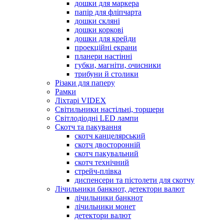
дошки для маркера
папір для фліпчарта
дошки скляні
дошки коркові
дошки для крейди
проекційні екрани
планери настінні
губки, магніти, очисники
трибуни й столики
Різаки для паперу
Рамки
Ліхтарі VIDEX
Світильники настільні, торшери
Світлодіодні LED лампи
Скотч та пакування
скотч канцелярський
скотч двосторонній
скотч пакувальний
скотч технічний
стрейч-плівка
диспенсери та пістолети для скотчу
Лічильники банкнот, детектори валют
лічильники банкнот
лічильники монет
детектори валют