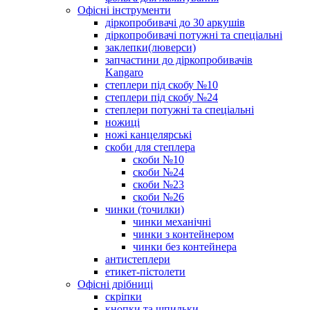
Офісні інструменти
діркопробивачі до 30 аркушів
діркопробивачі потужні та спеціальні
заклепки(люверси)
запчастини до діркопробивачів
Kangaro
степлери під скобу №10
степлери під скобу №24
степлери потужні та спеціальні
ножиці
ножі канцелярські
скоби для степлера
скоби №10
скоби №24
скоби №23
скоби №26
чинки (точилки)
чинки механічні
чинки з контейнером
чинки без контейнера
антистеплери
етикет-пістолети
Офісні дрібниці
скріпки
кнопки та шпильки