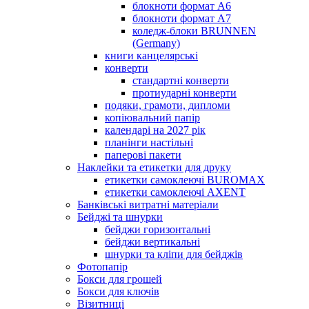
блокноти формат А6
блокноти формат А7
коледж-блоки BRUNNEN
(Germany)
книги канцелярські
конверти
стандартні конверти
протиударні конверти
подяки, грамоти, дипломи
копіювальний папір
календарі на 2027 рік
планінги настільні
паперові пакети
Наклейки та етикетки для друку
етикетки самоклеючі BUROMAX
етикетки самоклеючі AXENT
Банківські витратні матеріали
Бейджі та шнурки
бейджи горизонтальні
бейджи вертикальні
шнурки та кліпи для бейджів
Фотопапір
Бокси для грошей
Бокси для ключів
Візитниці