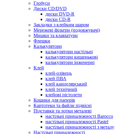
Глобуси
Диски CD/DVD
диски DVD-R
диски CD-R
Закладки з клейким шаром
Мережеві фільтри (подовжувачі)
Мишки та клавіатури
Флешки
Калькулятори
калькулятори настільні
калькулятори кишенькові
калькулятори інженерні
Клей
клей-олівець
клей ПВА
клей канцелярський
клей технічний
клейові пістолети
Кошики для паперів
Картотеки та файли підвісні
Підставки та лотки металеві
настільні приналежності Barocco
настільні приналежності Pastel
настільні приналежності з металу
Настільні приналежності