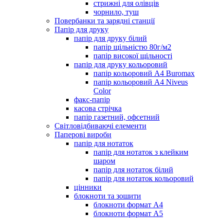
стрижні для олівців
чорнило, туш
Повербанки та зарядні станції
Папір для друку
папір для друку білий
папір щільністю 80г/м2
папір високої щільності
папір для друку кольоровий
папір кольоровий А4 Buromax
папір кольоровий А4 Niveus
Color
факс-папір
касова стрічка
папір газетний, офсетний
Світловідбиваючі елементи
Паперові вироби
папір для нотаток
папір для нотаток з клейким
шаром
папір для нотаток білий
папір для нотаток кольоровий
цінники
блокноти та зошити
блокноти формат А4
блокноти формат А5