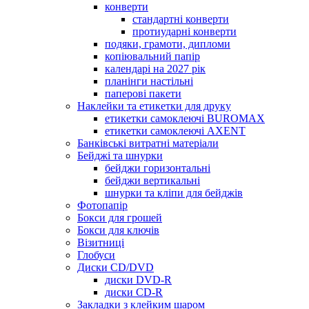
конверти
стандартні конверти
протиударні конверти
подяки, грамоти, дипломи
копіювальний папір
календарі на 2027 рік
планінги настільні
паперові пакети
Наклейки та етикетки для друку
етикетки самоклеючі BUROMAX
етикетки самоклеючі AXENT
Банківські витратні матеріали
Бейджі та шнурки
бейджи горизонтальні
бейджи вертикальні
шнурки та кліпи для бейджів
Фотопапір
Бокси для грошей
Бокси для ключів
Візитниці
Глобуси
Диски CD/DVD
диски DVD-R
диски CD-R
Закладки з клейким шаром