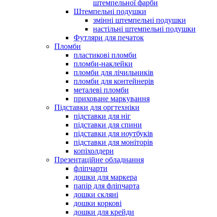
штемпельної фарби
Штемпельні подушки
змінні штемпельні подушки
настільні штемпельні подушки
Футляри для печаток
Пломби
пластикові пломби
пломби-наклейки
пломби для лічильників
пломби для контейнерів
металеві пломби
приховане маркування
Підставки для оргтехніки
підставки для ніг
підставки для спини
підставки для ноутбуків
підставки для моніторів
копіхолдери
Презентаційне обладнання
фліпчарти
дошки для маркера
папір для фліпчарта
дошки скляні
дошки коркові
дошки для крейди