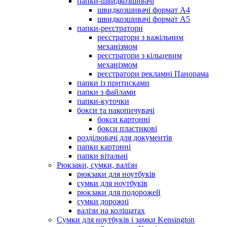
папки-швидкозшивачі
швидкозшивачі формат А4
швидкозшивачі формат А5
папки-реєстратори
реєстратори з важільним
механізмом
реєстратори з кільцевим
механізмом
реєстратори рекламні Панорама
папки із притисками
папки з файлами
папки-куточки
бокси та накопичувачі
бокси картонні
бокси пластикові
розділювачі для документів
папки картонні
папки вітальні
Рюкзаки, сумки, валізи
рюкзаки для ноутбуків
сумки для ноутбуків
рюкзаки для подорожей
сумки дорожні
валізи на коліщатах
Сумки для ноутбуків і замки Kensington