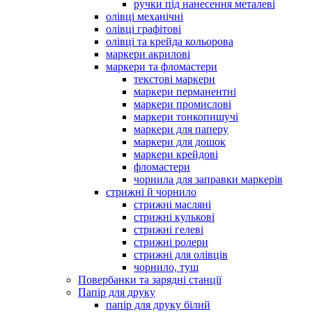
ручки під нанесення металеві
олівці механічні
олівці графітові
олівці та крейда кольорова
маркери акрилові
маркери та фломастери
текстові маркери
маркери перманентні
маркери промислові
маркери тонкопишучі
маркери для паперу
маркери для дошок
маркери крейдові
фломастери
чорнила для заправки маркерів
стрижні й чорнило
стрижні масляні
стрижні кулькові
стрижні гелеві
стрижні ролери
стрижні для олівців
чорнило, туш
Повербанки та зарядні станції
Папір для друку
папір для друку білий