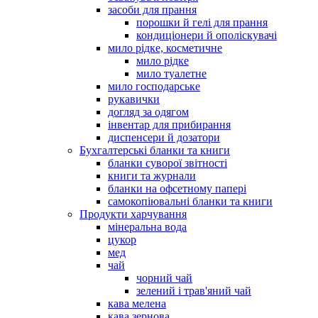
засоби для прання
порошки й гелі для прання
кондиціонери й ополіскувачі
мило рідке, косметичне
мило рідке
мило туалетне
мило господарське
рукавички
догляд за одягом
інвентар для прибирання
диспенсери й дозатори
Бухгалтерські бланки та книги
бланки суворої звітності
книги та журнали
бланки на офсетному папері
самокопіювальні бланки та книги
Продукти харчування
мінеральна вода
цукор
мед
чай
чорний чай
зелений і трав'яний чай
кава мелена
кава зернова