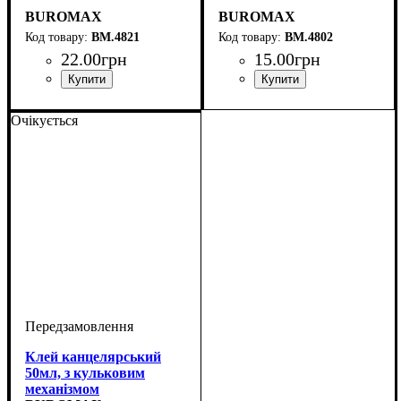
BUROMAX
BUROMAX
BM.4821
BM.4802
22
.
00
грн
15
.
00
грн
Очікується
Клей канцелярський
50мл, з кульковим
механізмом