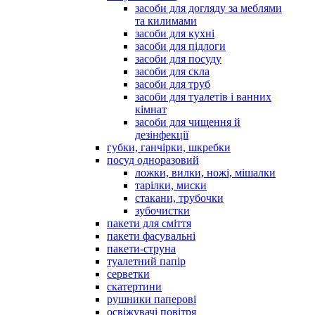
засоби для догляду за меблями
та килимами
засоби для кухні
засоби для підлоги
засоби для посуду
засоби для скла
засоби для труб
засоби для туалетів і ванних
кімнат
засоби для чищення й
дезінфекції
губки, ганчірки, шкребки
посуд одноразовий
ложки, вилки, ножі, мішалки
тарілки, миски
стакани, трубочки
зубочистки
пакети для сміття
пакети фасувальні
пакети-струна
туалетний папір
серветки
скатертини
рушники паперові
освіжувачі повітря