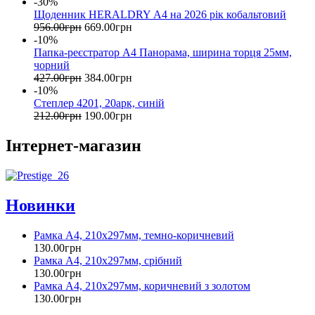
-30%
Щоденник HERALDRY А4 на 2026 рік кобальтовий
956
.
00
грн
669
.
00
грн
-10%
Папка-реєстратор А4 Панорама, ширина торця 25мм,
чорний
427
.
00
грн
384
.
00
грн
-10%
Степлер 4201, 20арк, синій
212
.
00
грн
190
.
00
грн
Інтернет-магазин
Новинки
Рамка А4, 210х297мм, темно-коричневий
130
.
00
грн
Рамка А4, 210х297мм, срібний
130
.
00
грн
Рамка А4, 210х297мм, коричневий з золотом
130
.
00
грн