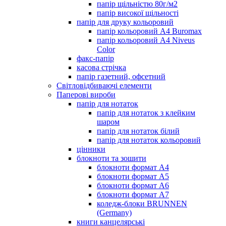
папір щільністю 80г/м2
папір високої щільності
папір для друку кольоровий
папір кольоровий А4 Buromax
папір кольоровий А4 Niveus
Color
факс-папір
касова стрічка
папір газетний, офсетний
Світловідбиваючі елементи
Паперові вироби
папір для нотаток
папір для нотаток з клейким
шаром
папір для нотаток білий
папір для нотаток кольоровий
цінники
блокноти та зошити
блокноти формат А4
блокноти формат А5
блокноти формат А6
блокноти формат А7
коледж-блоки BRUNNEN
(Germany)
книги канцелярські