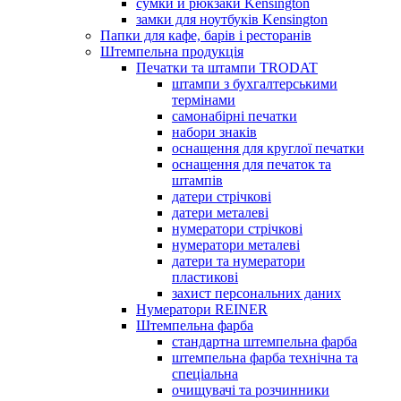
сумки й рюкзаки Kensington
замки для ноутбуків Kensington
Папки для кафе, барів і ресторанів
Штемпельна продукція
Печатки та штампи TRODAT
штампи з бухгалтерськими
термінами
самонабірні печатки
набори знаків
оснащення для круглої печатки
оснащення для печаток та
штампів
датери стрічкові
датери металеві
нумератори стрічкові
нумератори металеві
датери та нумератори
пластикові
захист персональних даних
Нумератори REINER
Штемпельна фарба
стандартна штемпельна фарба
штемпельна фарба технічна та
спеціальна
очищувачі та розчинники