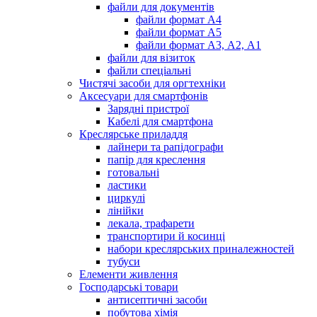
файли для документів
файли формат А4
файли формат А5
файли формат А3, А2, А1
файли для візиток
файли спеціальні
Чистячі засоби для оргтехніки
Аксесуари для смартфонів
Зарядні пристрої
Кабелі для смартфона
Креслярське приладдя
лайнери та рапідографи
папір для креслення
готовальні
ластики
циркулі
лінійки
лекала, трафарети
транспортири й косинці
набори креслярських приналежностей
тубуси
Елементи живлення
Господарські товари
антисептичні засоби
побутова хімія