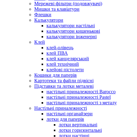
Мережеві фільтри (подовжувачі)
Мишки та клавіатури
Флешки
Калькулятори
калькулятори настільні
калькулятори кишенькові
калькулятори інженерні
Клей
клей-олівець
клей ПВА
клей канцелярський
клей технічний
клейові пістолети
Кошики для паперів
Картотеки та файли підвісні
Підставки та лотки металеві
настільні приналежності Barocco
настільні приналежності Pastel
настільні приналежності з металу
Настільні приналежності
настільні органайзери
лотки для паперів
лотки вертикальні
лотки горизонтальні
лотки настінні