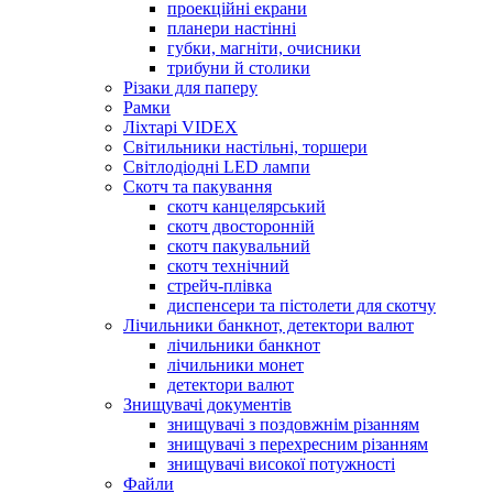
проекційні екрани
планери настінні
губки, магніти, очисники
трибуни й столики
Різаки для паперу
Рамки
Ліхтарі VIDEX
Світильники настільні, торшери
Світлодіодні LED лампи
Скотч та пакування
скотч канцелярський
скотч двосторонній
скотч пакувальний
скотч технічний
стрейч-плівка
диспенсери та пістолети для скотчу
Лічильники банкнот, детектори валют
лічильники банкнот
лічильники монет
детектори валют
Знищувачі документів
знищувачі з поздовжнім різанням
знищувачі з перехресним різанням
знищувачі високої потужності
Файли