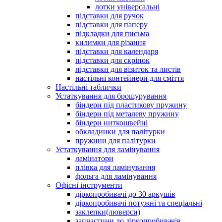
лотки універсальні
підставки для ручок
підставки для паперу
підкладки для письма
килимки для різання
підставки для календаря
підставки для скріпок
підставки для візиток та листів
настільні контейнери для сміття
Настільні таблички
Устаткування для брошурування
біндери під пластикову пружину
біндери під металеву пружину
біндери ниткошвейні
обкладинки для палітурки
пружини для палітурки
Устаткування для ламінування
ламінатори
плівка для ламінування
фольга для ламінування
Офісні інструменти
діркопробивачі до 30 аркушів
діркопробивачі потужні та спеціальні
заклепки(люверси)
запчастини до діркопробивачів