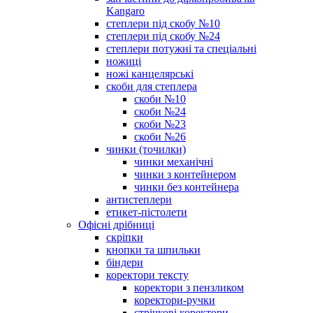
Kangaro
степлери під скобу №10
степлери під скобу №24
степлери потужні та спеціальні
ножиці
ножі канцелярські
скоби для степлера
скоби №10
скоби №24
скоби №23
скоби №26
чинки (точилки)
чинки механічні
чинки з контейнером
чинки без контейнера
антистеплери
етикет-пістолети
Офісні дрібниці
скріпки
кнопки та шпильки
біндери
коректори тексту
коректори з пензликом
коректори-ручки
стрічкові коректори