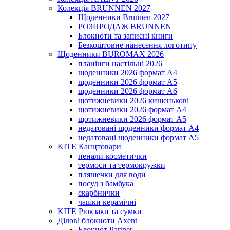
Колекція BRUNNEN 2027
Щоденники Brunnen 2027
РОЗПРОДАЖ BRUNNEN
Блокноти та записні книги
Безкоштовне нанесення логотипу
Щоденники BUROMAX 2026
планінги настільні 2026
щоденники 2026 формат А4
щоденники 2026 формат А5
щоденники 2026 формат А6
щотижневики 2026 кишенькові
щотижневики 2026 формат А4
щотижневики 2026 формат А5
недатовані щоденники формат А4
недатовані щоденники формат А5
KITE Канцтовари
пенали-косметички
термоси та термокружки
пляшечки для води
посуд з бамбука
скарбнички
чашки керамічні
KITE Рюкзаки та сумки
Ділові блокноти Axent
Блокнот Partner