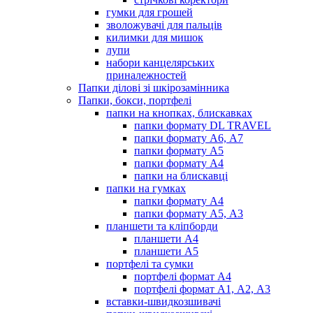
гумки для грошей
зволожувачі для пальців
килимки для мишок
лупи
набори канцелярських
приналежностей
Папки ділові зі шкірозамінника
Папки, бокси, портфелі
папки на кнопках, блискавках
папки формату DL TRAVEL
папки формату А6, А7
папки формату А5
папки формату А4
папки на блискавці
папки на гумках
папки формату А4
папки формату А5, А3
планшети та кліпборди
планшети А4
планшети А5
портфелі та сумки
портфелі формат А4
портфелі формат А1, А2, А3
вставки-швидкозшивачі