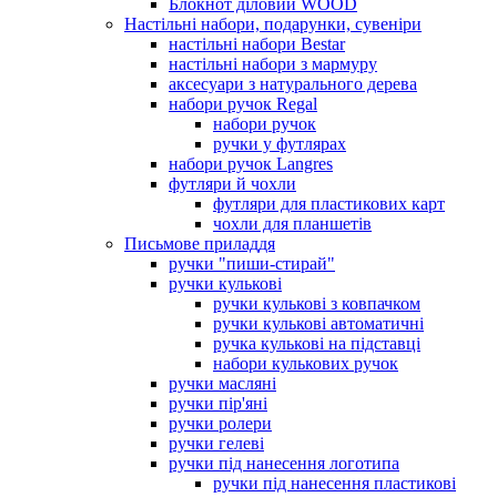
Блокнот діловий WOOD
Настільні набори, подарунки, сувеніри
настільні набори Bestar
настільні набори з мармуру
аксесуари з натурального дерева
набори ручок Regal
набори ручок
ручки у футлярах
набори ручок Langres
футляри й чохли
футляри для пластикових карт
чохли для планшетів
Письмове приладдя
ручки "пиши-стирай"
ручки кулькові
ручки кулькові з ковпачком
ручки кулькові автоматичні
ручка кулькові на підставці
набори кулькових ручок
ручки масляні
ручки пір'яні
ручки ролери
ручки гелеві
ручки під нанесення логотипа
ручки під нанесення пластикові