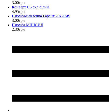
3
.
00
грн
Конверт С5 скл білий
4
.
95
грн
Пломба-наклейка Гарант 70х20мм
3
.
00
грн
Пломба МІНІСИЛ
2
.
30
грн