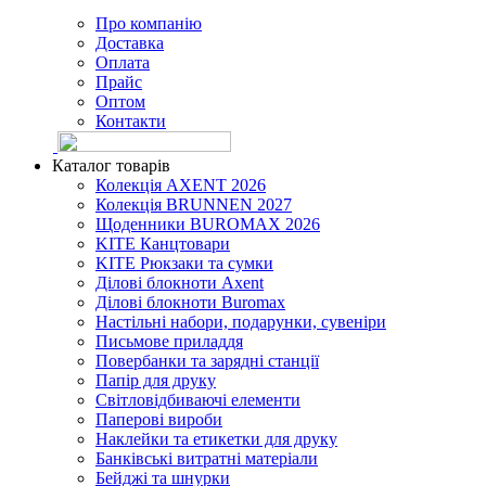
Про компанію
Доставка
Оплата
Прайс
Оптом
Контакти
Каталог товарів
Колекція AXENT 2026
Колекція BRUNNEN 2027
Щоденники BUROMAX 2026
KITE Канцтовари
KITE Рюкзаки та сумки
Ділові блокноти Axent
Ділові блокноти Buromax
Настільні набори, подарунки, сувеніри
Письмове приладдя
Повербанки та зарядні станції
Папір для друку
Світловідбиваючі елементи
Паперові вироби
Наклейки та етикетки для друку
Банківські витратні матеріали
Бейджі та шнурки