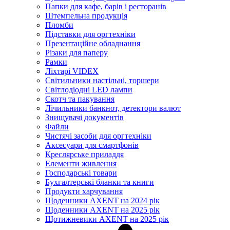
Папки для кафе, барів і ресторанів
Штемпельна продукція
Пломби
Підставки для оргтехніки
Презентаційне обладнання
Різаки для паперу
Рамки
Ліхтарі VIDEX
Світильники настільні, торшери
Світлодіодні LED лампи
Скотч та пакування
Лічильники банкнот, детектори валют
Знищувачі документів
Файли
Чистячі засоби для оргтехніки
Аксесуари для смартфонів
Креслярське приладдя
Елементи живлення
Господарські товари
Бухгалтерські бланки та книги
Продукти харчування
Щоденники AXENT на 2024 рік
Щоденники AXENT на 2025 рік
Щотижневики AXENT на 2025 рік