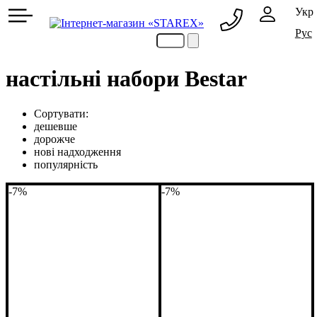
Укр
Рус
063 216 24 23
063 069 24 23
настільні набори Bestar
Сортувати:
дешевше
дорожче
нові надходження
популярність
-7%
-7%