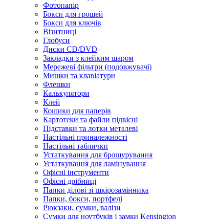
Фотопапір
Бокси для грошей
Бокси для ключів
Візитниці
Глобуси
Диски CD/DVD
Закладки з клейким шаром
Мережеві фільтри (подовжувачі)
Мишки та клавіатури
Флешки
Калькулятори
Клей
Кошики для паперів
Картотеки та файли підвісні
Підставки та лотки металеві
Настільні приналежності
Настільні таблички
Устаткування для брошурування
Устаткування для ламінування
Офісні інструменти
Офісні дрібниці
Папки ділові зі шкірозамінника
Папки, бокси, портфелі
Рюкзаки, сумки, валізи
Сумки для ноутбуків і замки Kensington