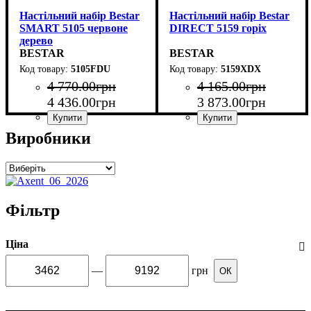
Настільний набір Bestar
Настільний набір Bestar
SMART 5105 червоне
DIRECT 5159 горіх
дерево
BESTAR
BESTAR
5105FDU
5159XDX
4 770
.
00
грн
4 165
.
00
грн
4 436
.
00
грн
3 873
.
00
грн
Виробники
Фільтр
Ціна
—
грн
ОК