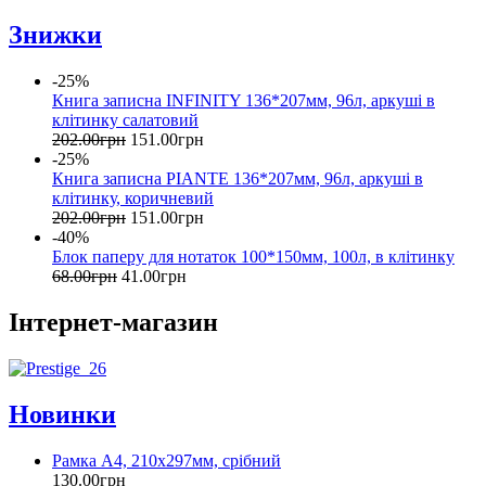
Знижки
-25%
Книга записна INFINITY 136*207мм, 96л, аркуші в
клітинку салатовий
202
.
00
грн
151
.
00
грн
-25%
Книга записна PIANTE 136*207мм, 96л, аркуші в
клітинку, коричневий
202
.
00
грн
151
.
00
грн
-40%
Блок паперу для нотаток 100*150мм, 100л, в клітинку
68
.
00
грн
41
.
00
грн
Інтернет-магазин
Новинки
Рамка А4, 210х297мм, срібний
130
.
00
грн