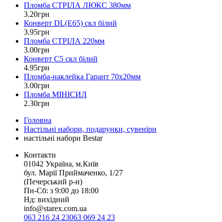
Пломба СТРІЛА ЛЮКС 380мм
3
.
20
грн
Конверт DL(Е65) скл білий
3
.
95
грн
Пломба СТРІЛА 220мм
3
.
00
грн
Конверт С5 скл білий
4
.
95
грн
Пломба-наклейка Гарант 70х20мм
3
.
00
грн
Пломба МІНІСИЛ
2
.
30
грн
Головна
Настільні набори, подарунки, сувеніри
настільні набори Bestar
Контакти
01042 Україна, м.Київ
бул. Марії Приймаченко, 1/27
(Печерський р-н)
Пн-Сб: з 9:00 до 18:00
Нд: вихідний
info@starex.com.ua
063 216 24 23
063 069 24 23