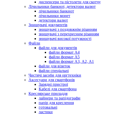
диспенсери та пістолети для скотчу
Лічильники банкнот, детектори валют
лічильники банкнот
лічильники монет
детектори валют
Знищувачі документів
знищувачі з поздовжнім різанням
знищувачі з перехресним різанням
знищувачі високої потужності
Файли
файли для документів
файли формат А4
файли формат А5
файли формат А3, А2, А1
файли для візиток
файли спеціальні
Чистячі засоби для оргтехніки
Аксесуари для смартфонів
Зарядні пристрої
Кабелі для смартфона
Креслярське приладдя
лайнери та рапідографи
папір для креслення
готовальні
ластики