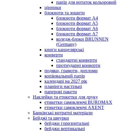
папір для нотаток кольоровий
цінники
блокноти та зошити
блокноти формат А4
блокноти формат А5
блокноти формат А6
блокноти формат А7
коледж-блоки BRUNNEN
(Germany)
книги канцелярські
конверти
стандартні конверти
протиударні конверти
подяки, грамоти, дипломи
копіювальний папір
календарі на 2027 рік
планінги настільні
паперові пакети
Наклейки та етикетки для друку
етикетки самоклеючі BUROMAX
етикетки самоклеючі AXENT
Банківські витратні матеріали
Бейджі та шнурки
бейджи горизонтальні
бейджи вертикальні