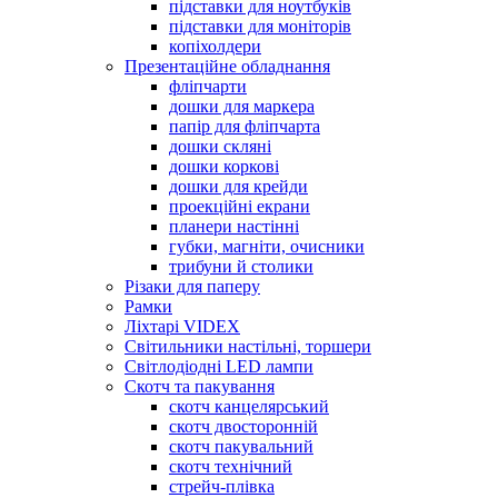
підставки для ноутбуків
підставки для моніторів
копіхолдери
Презентаційне обладнання
фліпчарти
дошки для маркера
папір для фліпчарта
дошки скляні
дошки коркові
дошки для крейди
проекційні екрани
планери настінні
губки, магніти, очисники
трибуни й столики
Різаки для паперу
Рамки
Ліхтарі VIDEX
Світильники настільні, торшери
Світлодіодні LED лампи
Скотч та пакування
скотч канцелярський
скотч двосторонній
скотч пакувальний
скотч технічний
стрейч-плівка