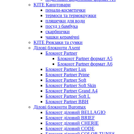
KITE Канцтовари
пенали-косметички
термоси та термокружки
пляшечки для води
посуд з бамбука
скарбнички
чашки керамічні
KITE Рюкзаки та сумки
Ділові блокноти Axent
Блокнот Partner
Блокнот Partner формат А5
Блокнот Partner формат А6
Блокнот Partner Lux
Блокнот Partner Prime
Блокнот Partner Soft
Блокнот Partner Soft Skin
Блокнот Partner Grand А4
Блокнот Partner Soft L
Блокнот Partner BBH
Ділові блокноти Buromax
Блокнот діловий BELLAGIO
Блокнот діловий BRIEF
Блокнот діловий CHERIE
Блокнот діловий CODE
Блокнот діловий COLOR TUNES