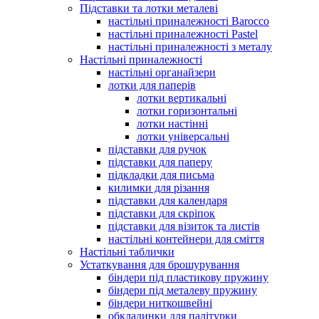
Підставки та лотки металеві
настільні приналежності Barocco
настільні приналежності Pastel
настільні приналежності з металу
Настільні приналежності
настільні органайзери
лотки для паперів
лотки вертикальні
лотки горизонтальні
лотки настінні
лотки універсальні
підставки для ручок
підставки для паперу
підкладки для письма
килимки для різання
підставки для календаря
підставки для скріпок
підставки для візиток та листів
настільні контейнери для сміття
Настільні таблички
Устаткування для брошурування
біндери під пластикову пружину
біндери під металеву пружину
біндери ниткошвейні
обкладинки для палітурки