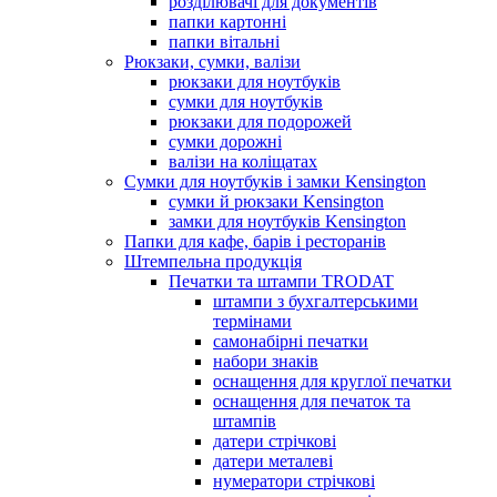
розділювачі для документів
папки картонні
папки вітальні
Рюкзаки, сумки, валізи
рюкзаки для ноутбуків
сумки для ноутбуків
рюкзаки для подорожей
сумки дорожні
валізи на коліщатах
Сумки для ноутбуків і замки Kensington
сумки й рюкзаки Kensington
замки для ноутбуків Kensington
Папки для кафе, барів і ресторанів
Штемпельна продукція
Печатки та штампи TRODAT
штампи з бухгалтерськими
термінами
самонабірні печатки
набори знаків
оснащення для круглої печатки
оснащення для печаток та
штампів
датери стрічкові
датери металеві
нумератори стрічкові