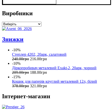
Виробники
Знижки
-10%
Степлер 4202, 20арк, салатовий
240
.
00
грн
216
.
00
грн
-10%
Діркопробивач металевий Exakt-2, 20арк, чорний
209
.
00
грн
188
.
00
грн
-15%
Кошик для паперів круглий металевий 12л, білий
378
.
00
грн
321
.
00
грн
Інтернет-магазин