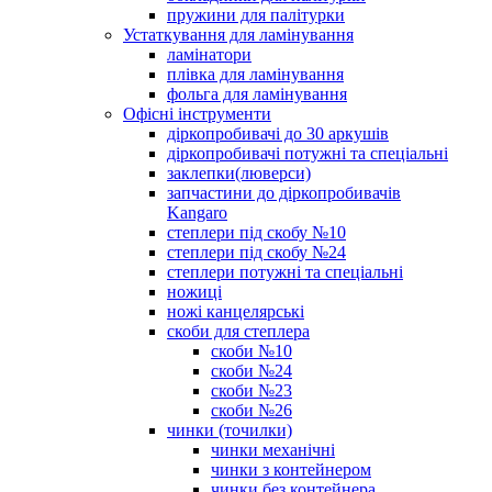
пружини для палітурки
Устаткування для ламінування
ламінатори
плівка для ламінування
фольга для ламінування
Офісні інструменти
діркопробивачі до 30 аркушів
діркопробивачі потужні та спеціальні
заклепки(люверси)
запчастини до діркопробивачів
Kangaro
степлери під скобу №10
степлери під скобу №24
степлери потужні та спеціальні
ножиці
ножі канцелярські
скоби для степлера
скоби №10
скоби №24
скоби №23
скоби №26
чинки (точилки)
чинки механічні
чинки з контейнером
чинки без контейнера