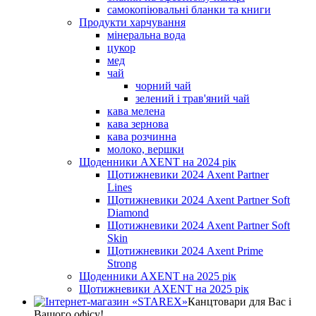
самокопіювальні бланки та книги
Продукти харчування
мінеральна вода
цукор
мед
чай
чорний чай
зелений і трав'яний чай
кава мелена
кава зернова
кава розчинна
молоко, вершки
Щоденники AXENT на 2024 рік
Щотижневики 2024 Axent Partner
Lines
Щотижневики 2024 Axent Partner Soft
Diamond
Щотижневики 2024 Axent Partner Soft
Skin
Щотижневики 2024 Axent Prime
Strong
Щоденники AXENT на 2025 рік
Щотижневики AXENT на 2025 рік
Канцтовари для Вас і
Вашого офісу!