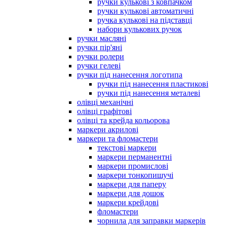
ручки кулькові з ковпачком
ручки кулькові автоматичні
ручка кулькові на підставці
набори кулькових ручок
ручки масляні
ручки пір'яні
ручки ролери
ручки гелеві
ручки під нанесення логотипа
ручки під нанесення пластикові
ручки під нанесення металеві
олівці механічні
олівці графітові
олівці та крейда кольорова
маркери акрилові
маркери та фломастери
текстові маркери
маркери перманентні
маркери промислові
маркери тонкопишучі
маркери для паперу
маркери для дошок
маркери крейдові
фломастери
чорнила для заправки маркерів