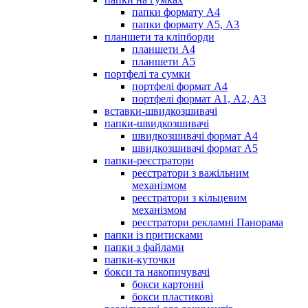
папки формату А4
папки формату А5, А3
планшети та кліпборди
планшети А4
планшети А5
портфелі та сумки
портфелі формат А4
портфелі формат А1, А2, А3
вставки-швидкозшивачі
папки-швидкозшивачі
швидкозшивачі формат А4
швидкозшивачі формат А5
папки-реєстратори
реєстратори з важільним
механізмом
реєстратори з кільцевим
механізмом
реєстратори рекламні Панорама
папки із притисками
папки з файлами
папки-куточки
бокси та накопичувачі
бокси картонні
бокси пластикові