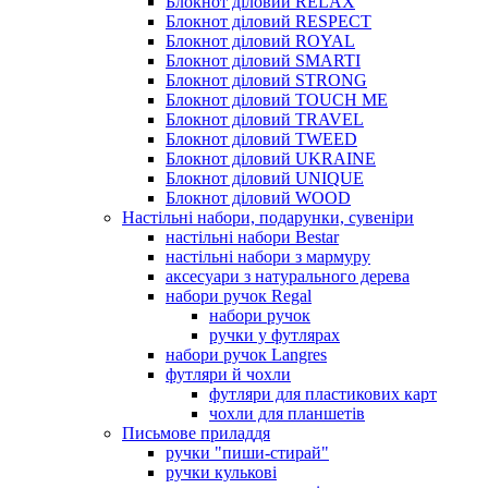
Блокнот діловий RELAX
Блокнот діловий RESPECT
Блокнот діловий ROYAL
Блокнот діловий SMARTI
Блокнот діловий STRONG
Блокнот діловий TOUCH ME
Блокнот діловий TRAVEL
Блокнот діловий TWEED
Блокнот діловий UKRAINE
Блокнот діловий UNIQUE
Блокнот діловий WOOD
Настільні набори, подарунки, сувеніри
настільні набори Bestar
настільні набори з мармуру
аксесуари з натурального дерева
набори ручок Regal
набори ручок
ручки у футлярах
набори ручок Langres
футляри й чохли
футляри для пластикових карт
чохли для планшетів
Письмове приладдя
ручки "пиши-стирай"
ручки кулькові