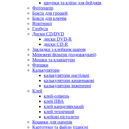
шнурки та кліпи для бейджів
Фотопапір
Бокси для грошей
Бокси для ключів
Візитниці
Глобуси
Диски CD/DVD
диски DVD-R
диски CD-R
Закладки з клейким шаром
Мережеві фільтри (подовжувачі)
Мишки та клавіатури
Флешки
Калькулятори
калькулятори настільні
калькулятори кишенькові
калькулятори інженерні
Клей
клей-олівець
клей ПВА
клей канцелярський
клей технічний
клейові пістолети
Кошики для паперів
Картотеки та файли підвісні