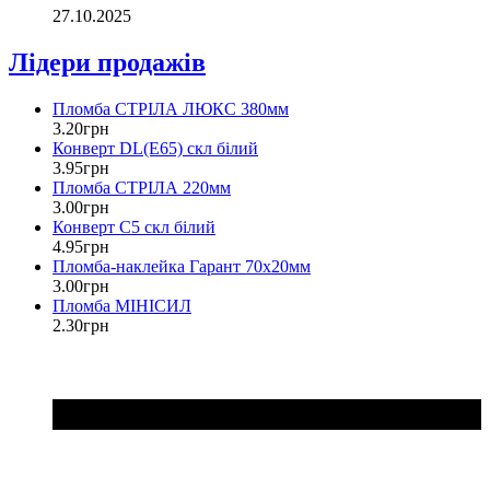
27.10.2025
Лідери продажів
Пломба СТРІЛА ЛЮКС 380мм
3
.
20
грн
Конверт DL(Е65) скл білий
3
.
95
грн
Пломба СТРІЛА 220мм
3
.
00
грн
Конверт С5 скл білий
4
.
95
грн
Пломба-наклейка Гарант 70х20мм
3
.
00
грн
Пломба МІНІСИЛ
2
.
30
грн