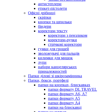
антистеплери
етикет-пістолети
Офісні дрібниці
скріпки
кнопки та шпильки
біндери
коректори тексту
коректори з пензликом
коректори-ручки
стрічкові коректори
гумки для грошей
зволожувачі для пальців
килимки для мишок
лупи
набори канцелярських
приналежностей
Папки ділові зі шкірозамінника
Папки, бокси, портфелі
папки на кнопках, блискавках
папки формату DL TRAVEL
папки формату А6, А7
папки формату А5
папки формату А4
папки на блискавці
папки на гумках