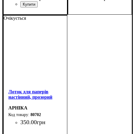
Очікується
Лоток для паперів
настінний, прозорий
АРНІКА
80702
350
.
00
грн