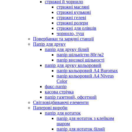
стрижні й чорнило
стрижні масляні
стрижні кулькові
стрижні гелеві
стрижні ролери
стрижні для олівців
чорнило, туш
Повербанки та зарядні станції
Папір для друку
папір для друку білий
папір щільністю 80г/м2
папір високої щільності
папір для друку кольоровий
папір кольоровий А4 Buromax
папір кольоровий А4 Niveus
Color
факс-папір
касова стрічка
папір газетний, офсетний
Світловідбиваючі елементи
Паперові вироби
папір для нотаток
папір для нотаток з клейким
шаром
папір для нотаток білий