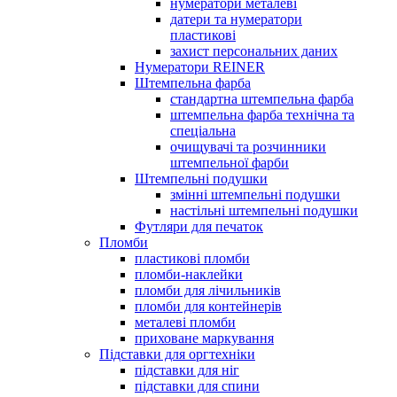
нумератори металеві
датери та нумератори
пластикові
захист персональних даних
Нумератори REINER
Штемпельна фарба
стандартна штемпельна фарба
штемпельна фарба технічна та
спеціальна
очищувачі та розчинники
штемпельної фарби
Штемпельні подушки
змінні штемпельні подушки
настільні штемпельні подушки
Футляри для печаток
Пломби
пластикові пломби
пломби-наклейки
пломби для лічильників
пломби для контейнерів
металеві пломби
приховане маркування
Підставки для оргтехніки
підставки для ніг
підставки для спини