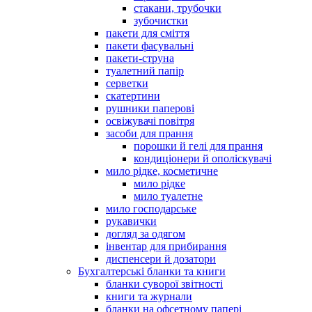
стакани, трубочки
зубочистки
пакети для сміття
пакети фасувальні
пакети-струна
туалетний папір
серветки
скатертини
рушники паперові
освіжувачі повітря
засоби для прання
порошки й гелі для прання
кондиціонери й ополіскувачі
мило рідке, косметичне
мило рідке
мило туалетне
мило господарське
рукавички
догляд за одягом
інвентар для прибирання
диспенсери й дозатори
Бухгалтерські бланки та книги
бланки суворої звітності
книги та журнали
бланки на офсетному папері