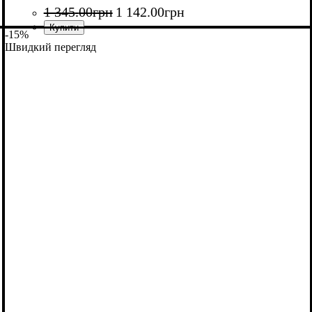
1 345
.
00
грн
1 142
.
00
грн
-15%
Швидкий перегляд