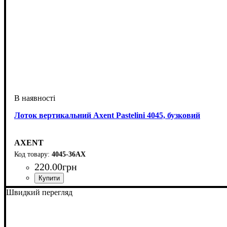
Лоток вертикальний Axent Pastelini 4045, бузковий
AXENT
4045-36АХ
220
.
00
грн
Швидкий перегляд