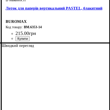
Лоток для паперів вертикальний PASTEL, блакитний
BUROMAX
BM.6353-14
215
.
00
грн
Швидкий перегляд