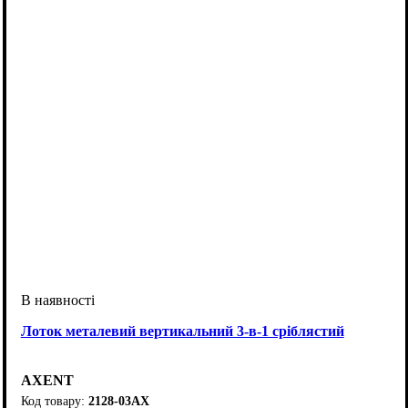
Лоток металевий вертикальний 3-в-1 сріблястий
AXENT
2128-03АХ