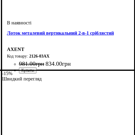
Лоток металевий вертикальний 2-в-1 сріблястий
AXENT
2126-03АХ
981
.
00
грн
834
.
00
грн
-15%
Швидкий перегляд