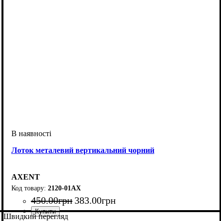
Лоток металевий вертикальний чорний
AXENT
2120-01АХ
450
.
00
грн
383
.
00
грн
Швидкий перегляд