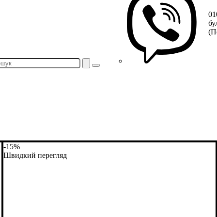
01
бу
(П
-15%
Швидкий перегляд