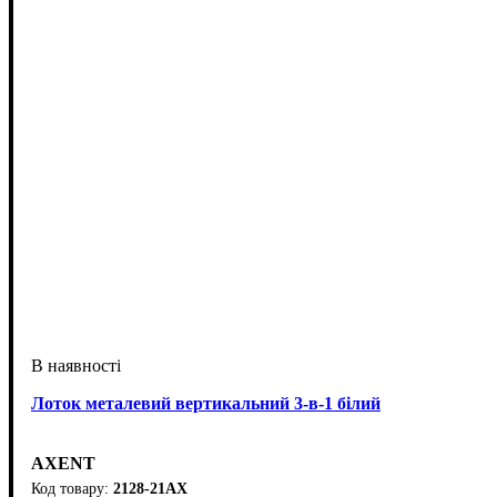
Лоток металевий вертикальний 3-в-1 білий
AXENT
2128-21АХ