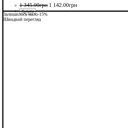
1 345
.
00
грн
1 142
.
00
грн
Залишилось мало
-15%
Швидкий перегляд