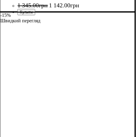
1 345
.
00
грн
1 142
.
00
грн
-15%
Швидкий перегляд