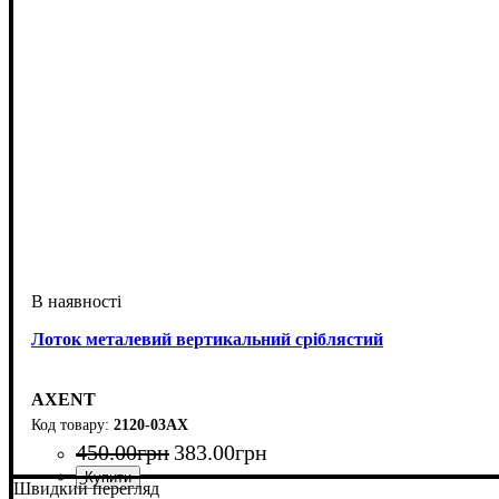
Лоток металевий вертикальний сріблястий
AXENT
2120-03АХ
450
.
00
грн
383
.
00
грн
Швидкий перегляд