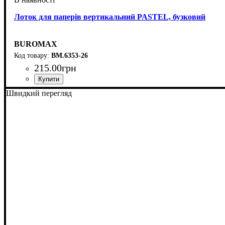
Лоток для паперів вертикальний PASTEL, бузковий
BUROMAX
BM.6353-26
215
.
00
грн
Швидкий перегляд