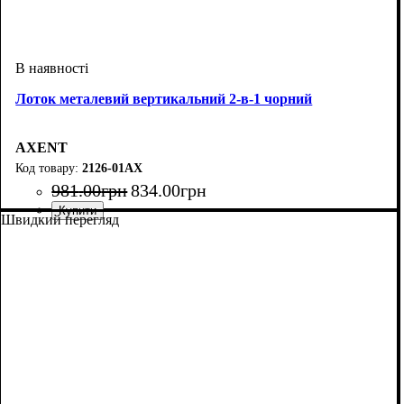
Лоток металевий вертикальний 2-в-1 чорний
AXENT
2126-01АХ
981
.
00
грн
834
.
00
грн
Швидкий перегляд