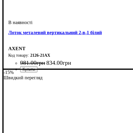
Лоток металевий вертикальний 2-в-1 білий
AXENT
2126-21АХ
981
.
00
грн
834
.
00
грн
-15%
Швидкий перегляд