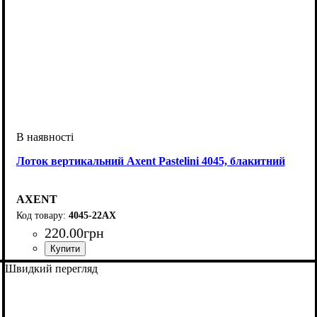
Лоток вертикальний Axent Pastelini 4045, блакитний
AXENT
4045-22АХ
220
.
00
грн
Швидкий перегляд