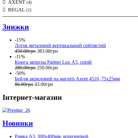
AXENT
(4)
REGAL
(1)
Знижки
-15%
Лоток металевий вертикальний сріблястий
450
.
00
грн
383
.
00
грн
-11%
Книга записна Partner Lux А5, синій
280
.
00
грн
250
.
00
грн
-50%
Бейдж акриловий на магніті Axent 4510, 75х25мм
86
.
00
грн
43
.
00
грн
Інтернет-магазин
Новинки
Рамка А3, 300х400мм, коричневий