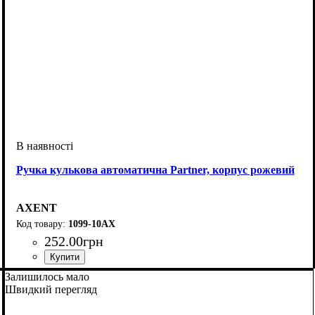
Ручка кулькова автоматична Partner, корпус рожевий
AXENT
1099-10АХ
252
.
00
грн
Залишилось мало
Швидкий перегляд