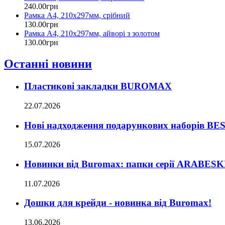
240
.
00
грн
Рамка А4, 210х297мм, срібний
130
.
00
грн
Рамка А4, 210х297мм, айворі з золотом
130
.
00
грн
Останні новини
Пластикові закладки BUROMAX
22.07.2026
Нові надходження подарункових наборів B
15.07.2026
Новинки від Buromax: папки серії ARABESK
11.07.2026
Дошки для крейди - новинка від Buromax!
13.06.2026