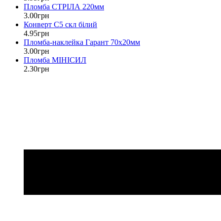
Пломба СТРІЛА 220мм
3
.
00
грн
Конверт С5 скл білий
4
.
95
грн
Пломба-наклейка Гарант 70х20мм
3
.
00
грн
Пломба МІНІСИЛ
2
.
30
грн