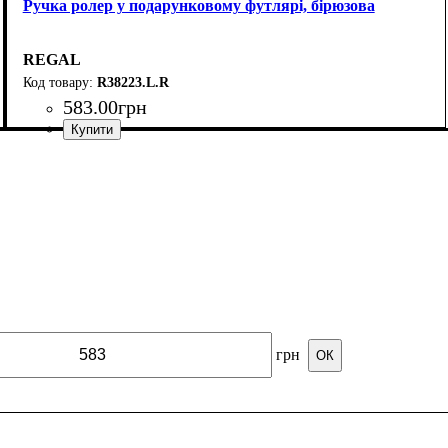
Ручка ролер у подарунковому футлярі, бірюзова
REGAL
R38223.L.R
583
.
00
грн
грн
ОК