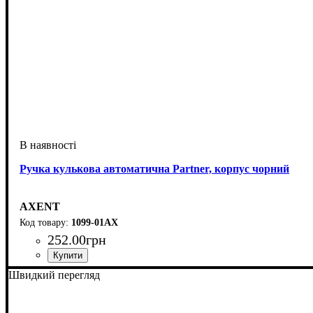
Ручка кулькова автоматична Partner, корпус чорний
AXENT
1099-01АХ
252
.
00
грн
Швидкий перегляд