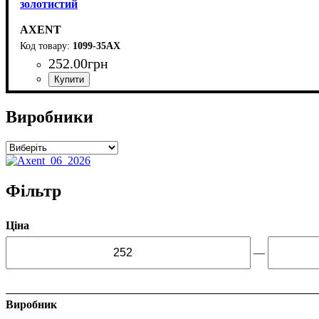
золотистий
AXENT
1099-35АХ
252
.
00
грн
Виробники
Фільтр
Ціна
—
Виробник