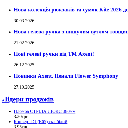
Нова колекція рюкзаків та сумок Kite 2026 д
30.03.2026
Нова гелева ручка з пишучим вузлом товщи
21.02.2026
Нові гелеві ручки від ТМ Axent!
26.12.2025
Новинки Axent. Пенали Flower Symphony
27.10.2025
Лідери продажів
Пломба СТРІЛА ЛЮКС 380мм
3
.
20
грн
Конверт DL(Е65) скл білий
3
.
95
грн