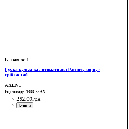
Ручка кулькова автоматична Partner, корпус
сріблястий
AXENT
1099-34АХ
252
.
00
грн