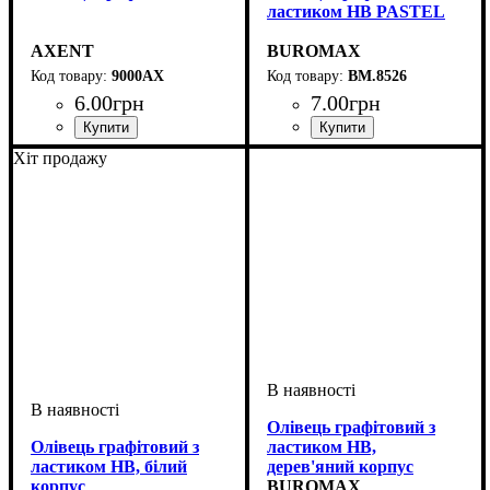
ластиком HB PASTEL
AXENT
BUROMAX
9000АХ
BM.8526
6
.
00
грн
7
.
00
грн
Хіт продажу
Олівець графітовий з
Олівець графітовий з
ластиком HB,
ластиком HB, білий
дерев'яний корпус
корпус
BUROMAX