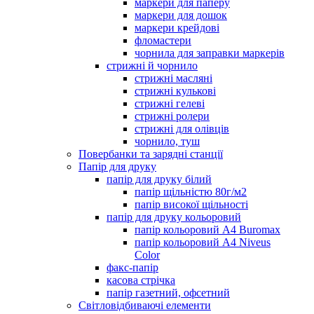
маркери для паперу
маркери для дошок
маркери крейдові
фломастери
чорнила для заправки маркерів
стрижні й чорнило
стрижні масляні
стрижні кулькові
стрижні гелеві
стрижні ролери
стрижні для олівців
чорнило, туш
Повербанки та зарядні станції
Папір для друку
папір для друку білий
папір щільністю 80г/м2
папір високої щільності
папір для друку кольоровий
папір кольоровий А4 Buromax
папір кольоровий А4 Niveus
Color
факс-папір
касова стрічка
папір газетний, офсетний
Світловідбиваючі елементи