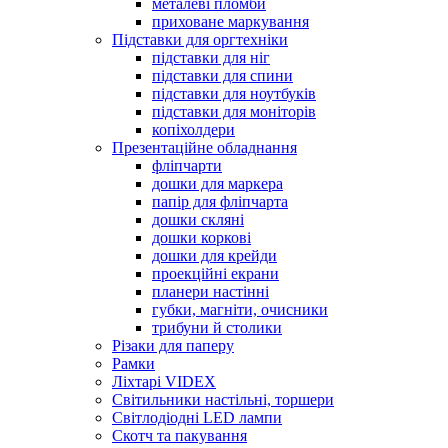
металеві пломби
приховане маркування
Підставки для оргтехніки
підставки для ніг
підставки для спини
підставки для ноутбуків
підставки для моніторів
копіхолдери
Презентаційне обладнання
фліпчарти
дошки для маркера
папір для фліпчарта
дошки скляні
дошки коркові
дошки для крейди
проекційні екрани
планери настінні
губки, магніти, очисники
трибуни й столики
Різаки для паперу
Рамки
Ліхтарі VIDEX
Світильники настільні, торшери
Світлодіодні LED лампи
Скотч та пакування