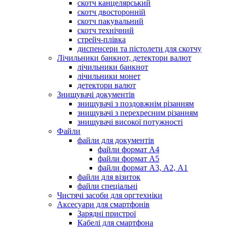
скотч канцелярський
скотч двосторонній
скотч пакувальний
скотч технічний
стрейч-плівка
диспенсери та пістолети для скотчу
Лічильники банкнот, детектори валют
лічильники банкнот
лічильники монет
детектори валют
Знищувачі документів
знищувачі з поздовжнім різанням
знищувачі з перехресним різанням
знищувачі високої потужності
Файли
файли для документів
файли формат А4
файли формат А5
файли формат А3, А2, А1
файли для візиток
файли спеціальні
Чистячі засоби для оргтехніки
Аксесуари для смартфонів
Зарядні пристрої
Кабелі для смартфона