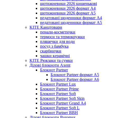
щотижневики 2026 кишенькові
щотижневики 2026 формат А4
щотижневики 2026 формат А5
недатовані щоденники формат А4
недатовані щоденники формат А5
KITE Канцтовари
пенали-косметички
термоси та термокружки
пляшечки для води
посуд з бамбука
скарбнички
чашки керамічні
KITE Рюкзаки та сумки
Ділові блокноти Axent
Блокнот Partner
Блокнот Partner формат А5
Блокнот Partner формат А6
Блокнот Partner Lux
Блокнот Partner Prime
Блокнот Partner Soft
Блокнот Partner Soft Skin
Блокнот Partner Grand А4
Блокнот Partner Soft L
Блокнот Partner BBH
Ділові блокноти Buromax