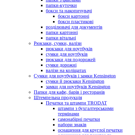
папки-куточки
бокси та накопичувачі
бокси картонні
бокси пластикові
розділювачі для документів
папки картонні
папки вітальні
Рюкзаки, сумки, валізи
рюкзаки для ноутбуків
сумки для ноутбуків
рюкзаки для подорожей
сумки дорожні
валізи на коліщатах
Сумки для ноутбуків і замки Kensington
сумки й рюкзаки Kensington
замки для ноутбуків Kensington
Папки для кафе, барів і ресторанів
Штемпельна продукція
Печатки та штампи TRODAT
штампи з бухгалтерськими
термінами
самонабірні печатки
набори знаків
оснащення для круглої печатки