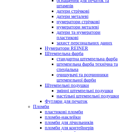
оснащення для печаток та
штампів
датери стрічкові
датери металеві
нумератори стрічкові
нумератори металеві
датери та нумератори
пластикові
захист персональних даних
Нумератори REINER
Штемпельна фарба
стандартна штемпельна фарба
штемпельна фарба технічна та
спеціальна
очищувачі та розчинники
штемпельної фарби
Штемпельні подушки
змінні штемпельні подушки
настільні штемпельні подушки
Футляри для печаток
Пломби
пластикові пломби
пломби-наклейки
пломби для лічильників
пломби для контейнерів