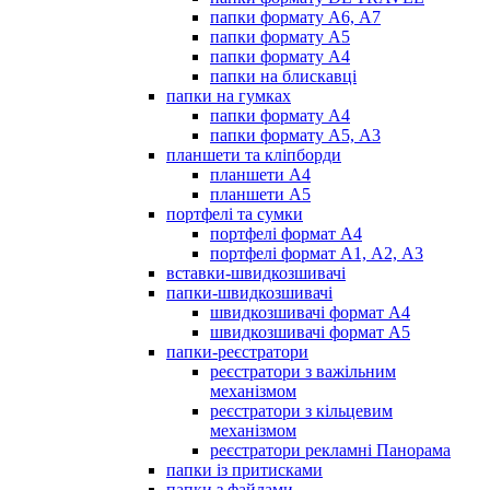
папки формату А6, А7
папки формату А5
папки формату А4
папки на блискавці
папки на гумках
папки формату А4
папки формату А5, А3
планшети та кліпборди
планшети А4
планшети А5
портфелі та сумки
портфелі формат А4
портфелі формат А1, А2, А3
вставки-швидкозшивачі
папки-швидкозшивачі
швидкозшивачі формат А4
швидкозшивачі формат А5
папки-реєстратори
реєстратори з важільним
механізмом
реєстратори з кільцевим
механізмом
реєстратори рекламні Панорама
папки із притисками
папки з файлами