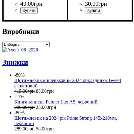
49
.
00
грн
30
.
00
грн
Виробники
Знижки
-80%
Щотижневик кишеньковий 2024 обкладинка Tweed
фіолетовий
415
.
00
грн
83
.
00
грн
-11%
Книга записна Partner Lux А5, червоний
280
.
00
грн
250
.
00
грн
-80%
Щотижневик на 2024 рік Prime Strong 145х210мм,
червоний
289
.
00
грн
58
.
00
грн