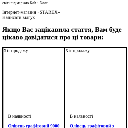
світі під маркою Koh-i-Noor
Інтернет-магазин «STAREX»
Написати відгук
Якщо Вас зацікавила стаття, Вам буде
цікаво довідатися про ці товари:
Хіт продажу
Хіт продажу
Олівець графітовий 9000
Олівець графітовий з