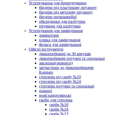
Устаткування для брошурування
біндери під пластикову пружину
біндери під металеву пружину
біндери ниткошвейні
обкладинки для палітурки
пружини для палітурки
Устаткування для ламінування
ламінатори
плівка для ламінування
фольга для ламінування
Офісні інструменти
діркопробивачі до 30 аркушів
діркопробивачі потужні та спеціальні
заклепки(люверси)
запчастини до діркопробивачів
Kangaro
степлери під скобу №10
степлери під скобу №24
степлери потужні та спеціальні
ножиці
ножі канцелярські
скоби для степлера
скоби №10
скоби №24
скоби №23