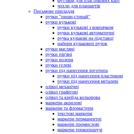
футляри для пластикових карт
чохли для планшетів
Письмове приладдя
ручки "пиши-стирай"
ручки кулькові
ручки кулькові з ковпачком
ручки кулькові автоматичні
ручка кулькові на підставці
набори кулькових ручок
ручки масляні
ручки пір'яні
ручки ролери
ручки гелеві
ручки під нанесення логотипа
ручки під нанесення пластикові
ручки під нанесення металеві
олівці механічні
олівці графітові
олівці та крейда кольорова
маркери акрилові
маркери та фломастери
текстові маркери
маркери перманентні
маркери промислові
маркери тонкопишучі