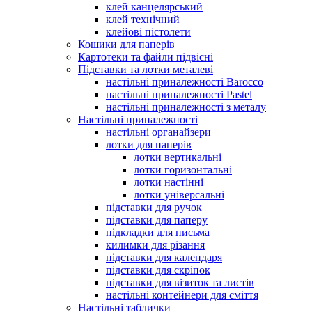
клей канцелярський
клей технічний
клейові пістолети
Кошики для паперів
Картотеки та файли підвісні
Підставки та лотки металеві
настільні приналежності Barocco
настільні приналежності Pastel
настільні приналежності з металу
Настільні приналежності
настільні органайзери
лотки для паперів
лотки вертикальні
лотки горизонтальні
лотки настінні
лотки універсальні
підставки для ручок
підставки для паперу
підкладки для письма
килимки для різання
підставки для календаря
підставки для скріпок
підставки для візиток та листів
настільні контейнери для сміття
Настільні таблички