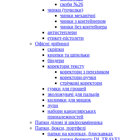
скоби №26
чинки (точилки)
чинки механічні
чинки з контейнером
чинки без контейнера
антистеплери
етикет-пістолети
Офісні дрібниці
скріпки
кнопки та шпильки
біндери
коректори тексту
коректори з пензликом
коректори-ручки
стрічкові коректори
гумки для грошей
зволожувачі для пальців
килимки для мишок
лупи
набори канцелярських
приналежностей
Папки ділові зі шкірозамінника
Папки, бокси, портфелі
папки на кнопках, блискавках
папки формату DL TRAVEL