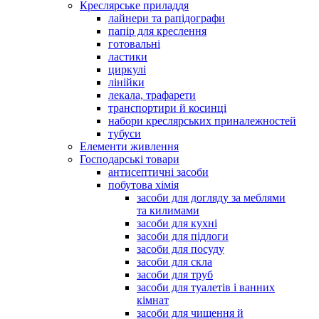
Креслярське приладдя
лайнери та рапідографи
папір для креслення
готовальні
ластики
циркулі
лінійки
лекала, трафарети
транспортири й косинці
набори креслярських приналежностей
тубуси
Елементи живлення
Господарські товари
антисептичні засоби
побутова хімія
засоби для догляду за меблями
та килимами
засоби для кухні
засоби для підлоги
засоби для посуду
засоби для скла
засоби для труб
засоби для туалетів і ванних
кімнат
засоби для чищення й