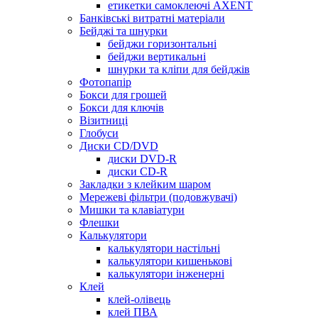
етикетки самоклеючі AXENT
Банківські витратні матеріали
Бейджі та шнурки
бейджи горизонтальні
бейджи вертикальні
шнурки та кліпи для бейджів
Фотопапір
Бокси для грошей
Бокси для ключів
Візитниці
Глобуси
Диски CD/DVD
диски DVD-R
диски CD-R
Закладки з клейким шаром
Мережеві фільтри (подовжувачі)
Мишки та клавіатури
Флешки
Калькулятори
калькулятори настільні
калькулятори кишенькові
калькулятори інженерні
Клей
клей-олівець
клей ПВА