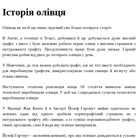
Історія олівця
Олівець як засіб що пише, відомий уже більш чотирьох сторіч.
В Англії, а точніше в Уельсі, добувався й ще добувається дуже якісний
графіт, з якого і було можливо робити перші олівці з якісним стрижнем з
натурального графіту. Продуктивність праці була дуже низька. Гарний
ремісник робив від двох до чотирьох олівців у день.
У Німеччині, де теж можна добувати графіт, але не тієї якості необхідного
для виробництва грифелів, використовували сплав свинцю й вісмуту або
тільки свинець.
Наступаюча технічна революція кінця 18 століття вимагала заміни
технології виробництва олівців. У цей час і народилася сучасна технологія
виробництва олівців.
У Франції Жак Конте й в Австрії Йозеф Гартмут майже одночасно не
залежно один від одного зробили чорнографітний стрижень не з
натурального графіту або свинцю, а із суміші порошкоподібного графіту,
глини, крохмалю, сажі й води яку пізніше випарювали.
Йозеф Гартмут - засновник компанії, про яку пізніше довідаються в усьому