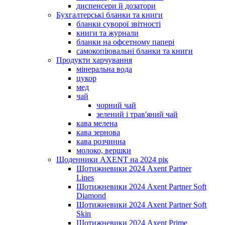
диспенсери й дозатори
Бухгалтерські бланки та книги
бланки суворої звітності
книги та журнали
бланки на офсетному папері
самокопіювальні бланки та книги
Продукти харчування
мінеральна вода
цукор
мед
чай
чорний чай
зелений і трав'яний чай
кава мелена
кава зернова
кава розчинна
молоко, вершки
Щоденники AXENT на 2024 рік
Щотижневики 2024 Axent Partner
Lines
Щотижневики 2024 Axent Partner Soft
Diamond
Щотижневики 2024 Axent Partner Soft
Skin
Щотижневики 2024 Axent Prime