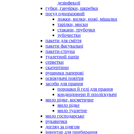
дезінфекції
губки, ганчірки, шкребки
посуд одноразовий
ложки, вилки, ножі, мішалки
тарілки, миски
стакани, трубочки
зубочистки
пакети для сміття
пакети фасувальні
пакети-струна
туалетний папір
серветки
скатертини
рушники паперові
освіжувачі повітря
засоби для прання
порошки й гелі для прання
кондиціонери й ополіскувачі
мило рідке, косметичне
мило рідке
мило туалетне
мило господарське
рукавички
догляд за одягом
інвентар для прибирання