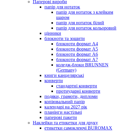
Паперові вироби
папір для нотаток
папір для нотаток з клейким
шаром
папір для нотаток білий
папір для нотаток кольоровий
цінники
блокноти та зошити
блокноти формат А4
блокноти формат А5
блокноти формат А6
блокноти формат А7
коледж-блоки BRUNNEN
(Germany)
книги канцелярські
конверти
стандартні конверти
протиударні конверти
подяки, грамоти, дипломи
копіювальний папір
календарі на 2027 рік
планінги настільні
паперові пакети
Наклейки та етикетки для друку
етикетки самоклеючі BUROMAX