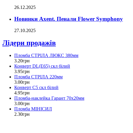
26.12.2025
Новинки Axent. Пенали Flower Symphony
27.10.2025
Лідери продажів
Пломба СТРІЛА ЛЮКС 380мм
3
.
20
грн
Конверт DL(Е65) скл білий
3
.
95
грн
Пломба СТРІЛА 220мм
3
.
00
грн
Конверт С5 скл білий
4
.
95
грн
Пломба-наклейка Гарант 70х20мм
3
.
00
грн
Пломба МІНІСИЛ
2
.
30
грн