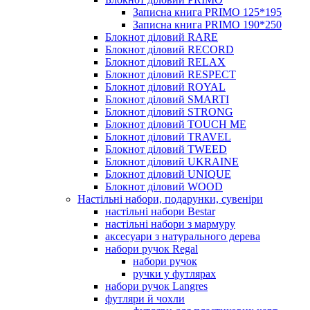
Записна книга PRIMO 125*195
Записна книга PRIMO 190*250
Блокнот діловий RARE
Блокнот діловий RECORD
Блокнот діловий RELAX
Блокнот діловий RESPECT
Блокнот діловий ROYAL
Блокнот діловий SMARTI
Блокнот діловий STRONG
Блокнот діловий TOUCH ME
Блокнот діловий TRAVEL
Блокнот діловий TWEED
Блокнот діловий UKRAINE
Блокнот діловий UNIQUE
Блокнот діловий WOOD
Настільні набори, подарунки, сувеніри
настільні набори Bestar
настільні набори з мармуру
аксесуари з натурального дерева
набори ручок Regal
набори ручок
ручки у футлярах
набори ручок Langres
футляри й чохли