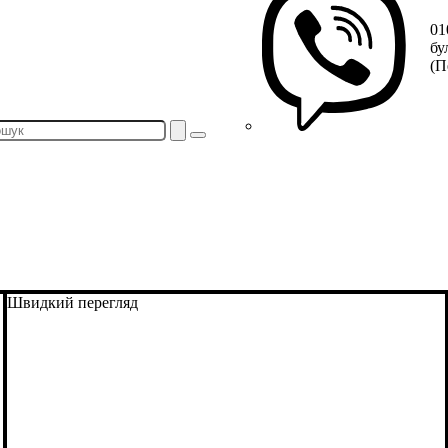
01
бу
(П
Швидкий перегляд