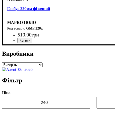
Глобус 220мм фізичний
МАРКО ПОЛО
GMP.220ф
510
.
00
грн
Виробники
Фільтр
Ціна
—