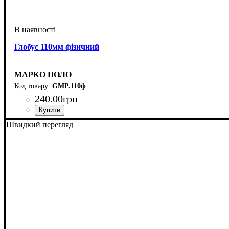
Глобус 110мм фізичний
МАРКО ПОЛО
GMP.110ф
240
.
00
грн
Швидкий перегляд