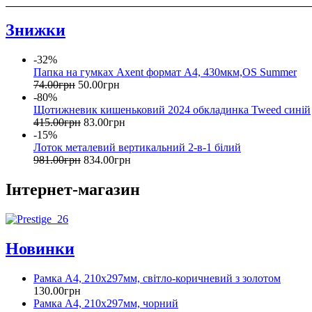
Знижки
-32%
Папка на гумках Axent формат А4, 430мкм,OS Summer
74
.
00
грн
50
.
00
грн
-80%
Щотижневик кишеньковий 2024 обкладинка Tweed синій
415
.
00
грн
83
.
00
грн
-15%
Лоток металевий вертикальний 2-в-1 білий
981
.
00
грн
834
.
00
грн
Інтернет-магазин
Новинки
Рамка А4, 210х297мм, світло-коричневий з золотом
130
.
00
грн
Рамка А4, 210х297мм, чорний