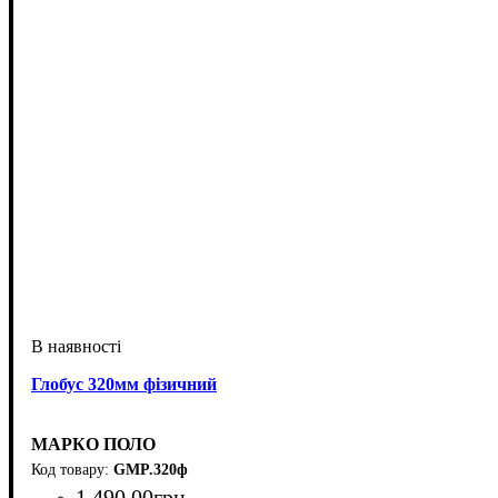
Глобус 320мм фізичний
МАРКО ПОЛО
GMP.320ф
1 490
.
00
грн