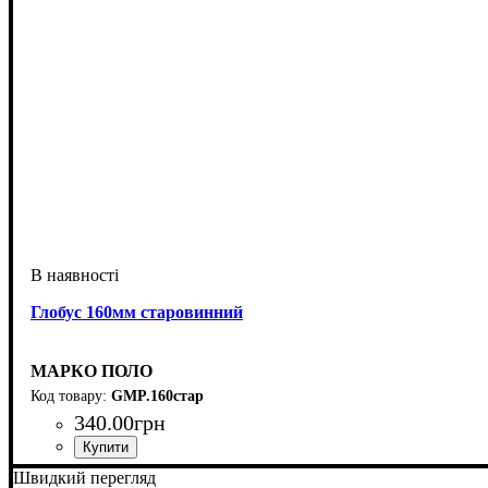
Глобус 160мм старовинний
МАРКО ПОЛО
GMP.160стар
340
.
00
грн
Швидкий перегляд