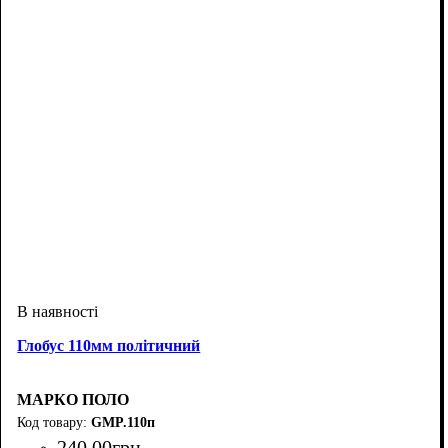
Глобус 110мм політичний
МАРКО ПОЛО
GMP.110п
240
.
00
грн