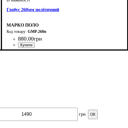
Глобус 260мм політичний
МАРКО ПОЛО
GMP.260п
880
.
00
грн
грн
ОК