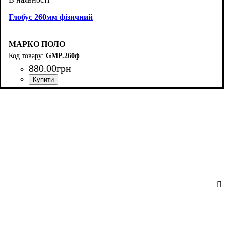
Глобус 260мм фізичний
МАРКО ПОЛО
GMP.260ф
880
.
00
грн