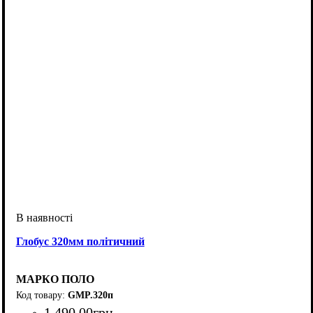
Глобус 320мм політичний
МАРКО ПОЛО
GMP.320п
1 490
.
00
грн