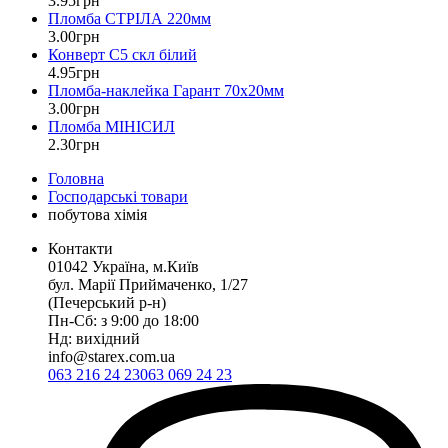
3
.
95
грн
Пломба СТРІЛА 220мм
3
.
00
грн
Конверт С5 скл білий
4
.
95
грн
Пломба-наклейка Гарант 70х20мм
3
.
00
грн
Пломба МІНІСИЛ
2
.
30
грн
Головна
Господарські товари
побутова хімія
Контакти
01042 Україна, м.Київ
бул. Марії Приймаченко, 1/27
(Печерський р-н)
Пн-Сб: з 9:00 до 18:00
Нд: вихідний
info@starex.com.ua
063 216 24 23
063 069 24 23