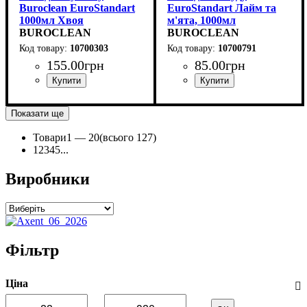
Buroclean EuroStandart
EuroStandart Лайм та
1000мл Хвоя
м'ята, 1000мл
BUROCLEAN
BUROCLEAN
10700303
10700791
155
.
00
грн
85
.
00
грн
Показати ще
Товари
1 —
20
(всього 127)
1
2
3
4
5
...
Виробники
Фільтр
Ціна