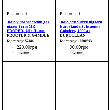
Засіб універсальний для
Засіб для миття підлоги
підлог і стін MR.
EuroStandart Лимонна
PROPER, 1,5л Лимон
Свіжість, 1000мл
PROCTER & GAMBLE
BUROCLEAN
57484
10700503
220
.
00
грн
90
.
00
грн