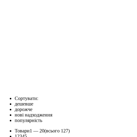
Сортувати:
дешевше
дорожче
нові надходження
популярність
Товари
1 —
20
(всього 127)
1
2
3
4
5
...