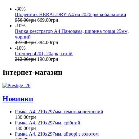
-30%
Щоденник HERALDRY А4 на 2026 рік кобальтовий
956
.
00
грн
669
.
00
грн
-10%
Папка-реєстратор А4 Панорама, ширина торця 25мм,
чорний
427
.
00
грн
384
.
00
грн
-10%
Степлер 4201, 20арк, синій
212
.
00
грн
190
.
00
грн
Інтернет-магазин
Новинки
Рамка А4, 210х297мм, темно-коричневий
130
.
00
грн
Рамка А4, 210х297мм, срібний
130
.
00
грн
Рамка А4, 210х297мм, айворі з золотом