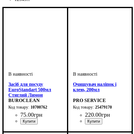
Засіб для посуду
Очищувач наліпок і
EuroStandart 500мл
клею, 200мл
Стиглий Лимон
BUROCLEAN
PRO SERVICE
10700762
25479170
75
.
00
грн
220
.
00
грн