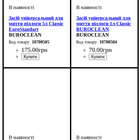
Засіб універсальний для
Засіб універсальний для
миття підлоги 5л Classic
миття підлоги 1л Classic
EuroStandart
BUROCLEAN
BUROCLEAN
EuroStandart
BUROCLEAN
10700505
10700504
175
.
00
грн
70
.
00
грн