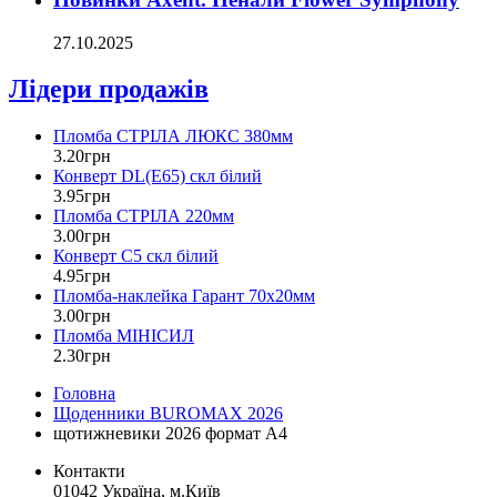
27.10.2025
Лідери продажів
Пломба СТРІЛА ЛЮКС 380мм
3
.
20
грн
Конверт DL(Е65) скл білий
3
.
95
грн
Пломба СТРІЛА 220мм
3
.
00
грн
Конверт С5 скл білий
4
.
95
грн
Пломба-наклейка Гарант 70х20мм
3
.
00
грн
Пломба МІНІСИЛ
2
.
30
грн
Головна
Щоденники BUROMAX 2026
щотижневики 2026 формат А4
Контакти
01042 Україна, м.Київ