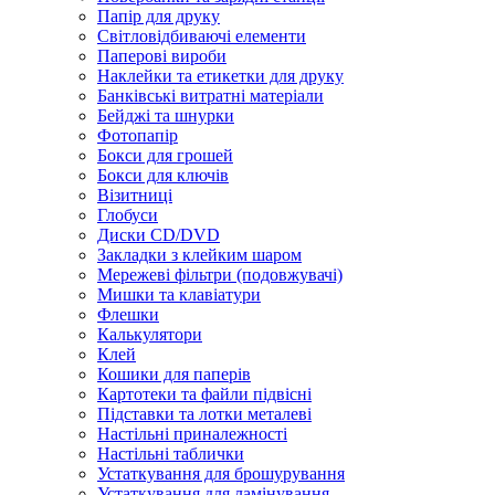
Папір для друку
Світловідбиваючі елементи
Паперові вироби
Наклейки та етикетки для друку
Банківські витратні матеріали
Бейджі та шнурки
Фотопапір
Бокси для грошей
Бокси для ключів
Візитниці
Глобуси
Диски CD/DVD
Закладки з клейким шаром
Мережеві фільтри (подовжувачі)
Мишки та клавіатури
Флешки
Калькулятори
Клей
Кошики для паперів
Картотеки та файли підвісні
Підставки та лотки металеві
Настільні приналежності
Настільні таблички
Устаткування для брошурування
Устаткування для ламінування