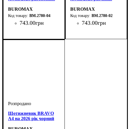
BUROMAX
BUROMAX
BM.2780-04
BM.2780-02
743
.
00
грн
743
.
00
грн
Щотижневик BRAVO
А4 на 2026 рік чорний
BUROMAX