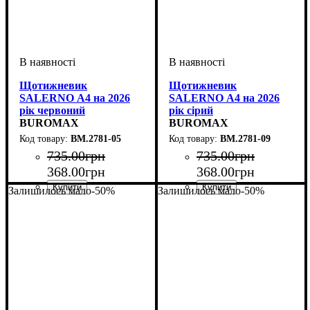
Щотижневик
Щотижневик
SALERNO А4 на 2026
SALERNO А4 на 2026
рік червоний
рік сірий
BUROMAX
BUROMAX
BM.2781-05
BM.2781-09
735
.
00
грн
735
.
00
грн
368
.
00
грн
368
.
00
грн
Залишилось мало
-50%
Залишилось мало
-50%