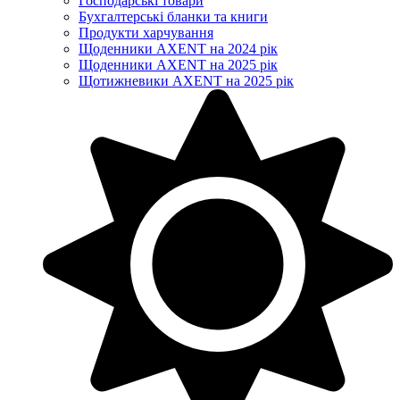
Господарські товари
Бухгалтерські бланки та книги
Продукти харчування
Щоденники AXENT на 2024 рік
Щоденники AXENT на 2025 рік
Щотижневики AXENT на 2025 рік