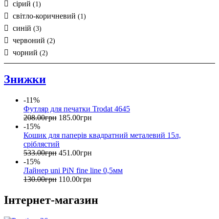
сірий
(1)
світло-коричневий
(1)
синій
(3)
червоний
(2)
чорний
(2)
Знижки
-11%
Футляр для печатки Trodat 4645
208
.
00
грн
185
.
00
грн
-15%
Кошик для паперів квадратний металевий 15л,
сріблястий
533
.
00
грн
451
.
00
грн
-15%
Лайнер uni PiN fine line 0,5мм
130
.
00
грн
110
.
00
грн
Інтернет-магазин