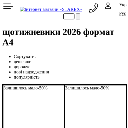
Укр
Рус
063 216 24 23
063 069 24 23
щотижневики 2026 формат
А4
Сортувати:
дешевше
дорожче
нові надходження
популярність
Залишилось мало
-50%
Залишилось мало
-50%