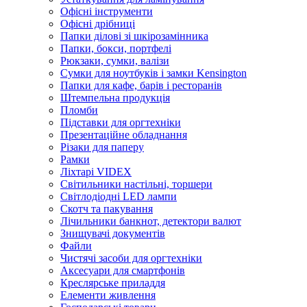
Офісні інструменти
Офісні дрібниці
Папки ділові зі шкірозамінника
Папки, бокси, портфелі
Рюкзаки, сумки, валізи
Сумки для ноутбуків і замки Kensington
Папки для кафе, барів і ресторанів
Штемпельна продукція
Пломби
Підставки для оргтехніки
Презентаційне обладнання
Різаки для паперу
Рамки
Ліхтарі VIDEX
Світильники настільні, торшери
Світлодіодні LED лампи
Скотч та пакування
Лічильники банкнот, детектори валют
Знищувачі документів
Файли
Чистячі засоби для оргтехніки
Аксесуари для смартфонів
Креслярське приладдя
Елементи живлення