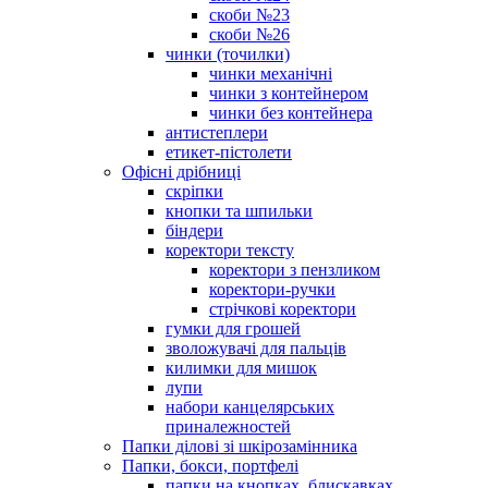
скоби №23
скоби №26
чинки (точилки)
чинки механічні
чинки з контейнером
чинки без контейнера
антистеплери
етикет-пістолети
Офісні дрібниці
скріпки
кнопки та шпильки
біндери
коректори тексту
коректори з пензликом
коректори-ручки
стрічкові коректори
гумки для грошей
зволожувачі для пальців
килимки для мишок
лупи
набори канцелярських
приналежностей
Папки ділові зі шкірозамінника
Папки, бокси, портфелі
папки на кнопках, блискавках