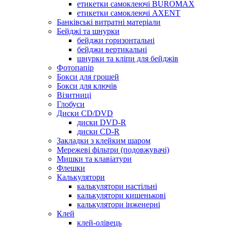
етикетки самоклеючі BUROMAX
етикетки самоклеючі AXENT
Банківські витратні матеріали
Бейджі та шнурки
бейджи горизонтальні
бейджи вертикальні
шнурки та кліпи для бейджів
Фотопапір
Бокси для грошей
Бокси для ключів
Візитниці
Глобуси
Диски CD/DVD
диски DVD-R
диски CD-R
Закладки з клейким шаром
Мережеві фільтри (подовжувачі)
Мишки та клавіатури
Флешки
Калькулятори
калькулятори настільні
калькулятори кишенькові
калькулятори інженерні
Клей
клей-олівець