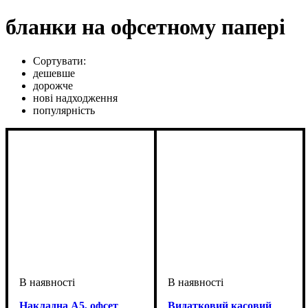
бланки на офсетному папері
Сортувати:
дешевше
дорожче
нові надходження
популярність
Накладна А5, офсет
Видатковий касовий