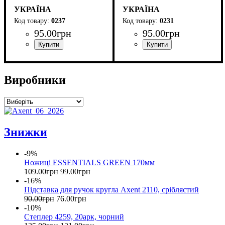
УКРАЇНА
УКРАЇНА
0237
0231
95
.
00
грн
95
.
00
грн
Виробники
Знижки
-9%
Ножиці ESSENTIALS GREEN 170мм
109
.
00
грн
99
.
00
грн
-16%
Підставка для ручок кругла Axent 2110, сріблястий
90
.
00
грн
76
.
00
грн
-10%
Степлер 4259, 20арк, чорний