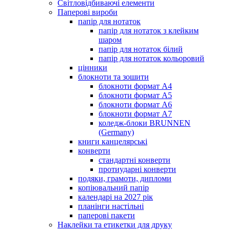
Світловідбиваючі елементи
Паперові вироби
папір для нотаток
папір для нотаток з клейким
шаром
папір для нотаток білий
папір для нотаток кольоровий
цінники
блокноти та зошити
блокноти формат А4
блокноти формат А5
блокноти формат А6
блокноти формат А7
коледж-блоки BRUNNEN
(Germany)
книги канцелярські
конверти
стандартні конверти
протиударні конверти
подяки, грамоти, дипломи
копіювальний папір
календарі на 2027 рік
планінги настільні
паперові пакети
Наклейки та етикетки для друку