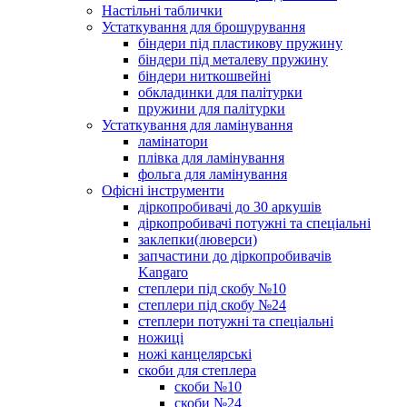
Настільні таблички
Устаткування для брошурування
біндери під пластикову пружину
біндери під металеву пружину
біндери ниткошвейні
обкладинки для палітурки
пружини для палітурки
Устаткування для ламінування
ламінатори
плівка для ламінування
фольга для ламінування
Офісні інструменти
діркопробивачі до 30 аркушів
діркопробивачі потужні та спеціальні
заклепки(люверси)
запчастини до діркопробивачів
Kangaro
степлери під скобу №10
степлери під скобу №24
степлери потужні та спеціальні
ножиці
ножі канцелярські
скоби для степлера
скоби №10
скоби №24