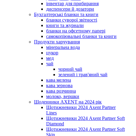
інвентар для прибирання
диспенсери й дозатори
Бухгалтерські бланки та книги
бланки суворої звітності
книги та журнали
бланки на офсетному папері
самокопіювальні бланки та книги
Продукти харчування
мінеральна вода
цукор
мед
чай
чорний чай
зелений і трав'яний чай
кава мелена
кава зернова
кава розчинна
молоко, вершки
Щоденники AXENT на 2024 рік
Щотижневики 2024 Axent Partner
Lines
Щотижневики 2024 Axent Partner Soft
Diamond
Щотижневики 2024 Axent Partner Soft
Skin