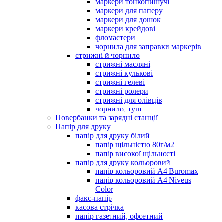
маркери тонкопишучі
маркери для паперу
маркери для дошок
маркери крейдові
фломастери
чорнила для заправки маркерів
стрижні й чорнило
стрижні масляні
стрижні кулькові
стрижні гелеві
стрижні ролери
стрижні для олівців
чорнило, туш
Повербанки та зарядні станції
Папір для друку
папір для друку білий
папір щільністю 80г/м2
папір високої щільності
папір для друку кольоровий
папір кольоровий А4 Buromax
папір кольоровий А4 Niveus
Color
факс-папір
касова стрічка
папір газетний, офсетний