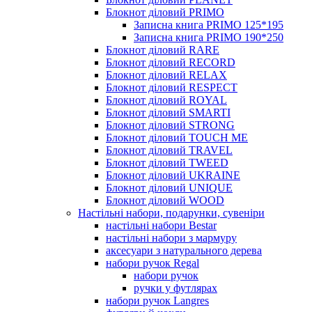
Блокнот діловий PRIMO
Записна книга PRIMO 125*195
Записна книга PRIMO 190*250
Блокнот діловий RARE
Блокнот діловий RECORD
Блокнот діловий RELAX
Блокнот діловий RESPECT
Блокнот діловий ROYAL
Блокнот діловий SMARTI
Блокнот діловий STRONG
Блокнот діловий TOUCH ME
Блокнот діловий TRAVEL
Блокнот діловий TWEED
Блокнот діловий UKRAINE
Блокнот діловий UNIQUE
Блокнот діловий WOOD
Настільні набори, подарунки, сувеніри
настільні набори Bestar
настільні набори з мармуру
аксесуари з натурального дерева
набори ручок Regal
набори ручок
ручки у футлярах
набори ручок Langres