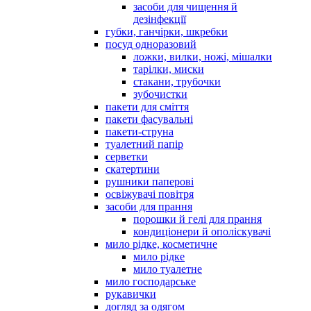
засоби для чищення й
дезінфекції
губки, ганчірки, шкребки
посуд одноразовий
ложки, вилки, ножі, мішалки
тарілки, миски
стакани, трубочки
зубочистки
пакети для сміття
пакети фасувальні
пакети-струна
туалетний папір
серветки
скатертини
рушники паперові
освіжувачі повітря
засоби для прання
порошки й гелі для прання
кондиціонери й ополіскувачі
мило рідке, косметичне
мило рідке
мило туалетне
мило господарське
рукавички
догляд за одягом