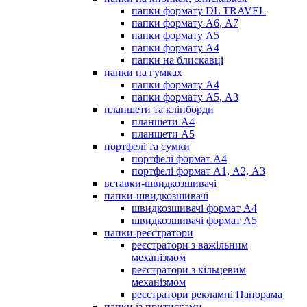
папки формату DL TRAVEL
папки формату А6, А7
папки формату А5
папки формату А4
папки на блискавці
папки на гумках
папки формату А4
папки формату А5, А3
планшети та кліпборди
планшети А4
планшети А5
портфелі та сумки
портфелі формат А4
портфелі формат А1, А2, А3
вставки-швидкозшивачі
папки-швидкозшивачі
швидкозшивачі формат А4
швидкозшивачі формат А5
папки-реєстратори
реєстратори з важільним
механізмом
реєстратори з кільцевим
механізмом
реєстратори рекламні Панорама
папки із притисками