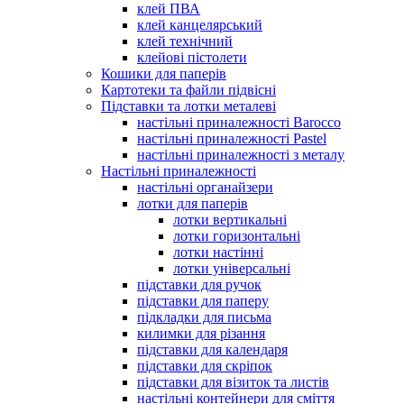
клей ПВА
клей канцелярський
клей технічний
клейові пістолети
Кошики для паперів
Картотеки та файли підвісні
Підставки та лотки металеві
настільні приналежності Barocco
настільні приналежності Pastel
настільні приналежності з металу
Настільні приналежності
настільні органайзери
лотки для паперів
лотки вертикальні
лотки горизонтальні
лотки настінні
лотки універсальні
підставки для ручок
підставки для паперу
підкладки для письма
килимки для різання
підставки для календаря
підставки для скріпок
підставки для візиток та листів
настільні контейнери для сміття