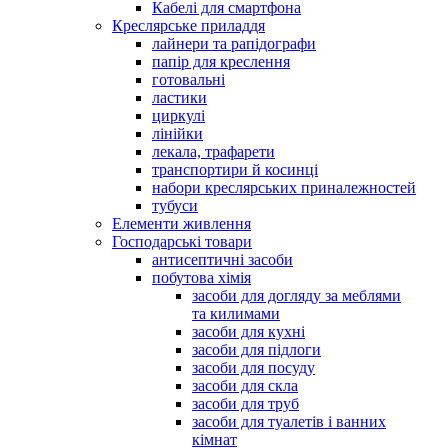
Кабелі для смартфона
Креслярське приладдя
лайнери та рапідографи
папір для креслення
готовальні
ластики
циркулі
лінійки
лекала, трафарети
транспортири й косинці
набори креслярських приналежностей
тубуси
Елементи живлення
Господарські товари
антисептичні засоби
побутова хімія
засоби для догляду за меблями
та килимами
засоби для кухні
засоби для підлоги
засоби для посуду
засоби для скла
засоби для труб
засоби для туалетів і ванних
кімнат