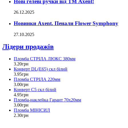
Нові гелеві ручки від ТМ Axent!
26.12.2025
Новинки Axent. Пенали Flower Symphony
27.10.2025
Лідери продажів
Пломба СТРІЛА ЛЮКС 380мм
3
.
20
грн
Конверт DL(Е65) скл білий
3
.
95
грн
Пломба СТРІЛА 220мм
3
.
00
грн
Конверт С5 скл білий
4
.
95
грн
Пломба-наклейка Гарант 70х20мм
3
.
00
грн
Пломба МІНІСИЛ
2
.
30
грн