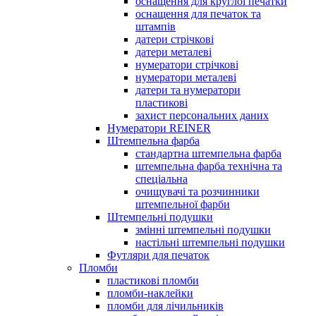
оснащення для круглої печатки
оснащення для печаток та
штампів
датери стрічкові
датери металеві
нумератори стрічкові
нумератори металеві
датери та нумератори
пластикові
захист персональних даних
Нумератори REINER
Штемпельна фарба
стандартна штемпельна фарба
штемпельна фарба технічна та
спеціальна
очищувачі та розчинники
штемпельної фарби
Штемпельні подушки
змінні штемпельні подушки
настільні штемпельні подушки
Футляри для печаток
Пломби
пластикові пломби
пломби-наклейки
пломби для лічильників