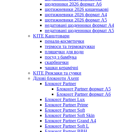
щоденники 2026 формат А6
щотижневики 2026 кишенькові
щотижневики 2026 формат А4
щотижневики 2026 формат А5
недатовані щоденники формат А4
недатовані щоденники формат А5
KITE Канцтовари
пенали-косметички
термоси та термокружки
пляшечки для води
посуд з бамбука
скарбнички
чашки керамічні
KITE Рюкзаки та сумки
Ділові блокноти Axent
Блокнот Partner
Блокнот Partner формат А5
Блокнот Partner формат А6
Блокнот Partner Lux
Блокнот Partner Prime
Блокнот Partner Soft
Блокнот Partner Soft Skin
Блокнот Partner Grand А4
Блокнот Partner Soft L
Блокнот Partner BBH