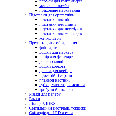
пломби для контейнерів
металеві пломби
приховане маркування
Підставки для оргтехніки
підставки для ніг
підставки для спини
підставки для ноутбуків
підставки для моніторів
копіхолдери
Презентаційне обладнання
фліпчарти
дошки для маркера
папір для фліпчарта
дошки скляні
дошки коркові
дошки для крейди
проекційні екрани
планери настінні
губки, магніти, очисники
трибуни й столики
Різаки для паперу
Рамки
Ліхтарі VIDEX
Світильники настільні, торшери
Світлодіодні LED лампи