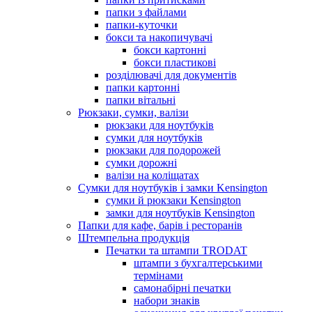
папки з файлами
папки-куточки
бокси та накопичувачі
бокси картонні
бокси пластикові
розділювачі для документів
папки картонні
папки вітальні
Рюкзаки, сумки, валізи
рюкзаки для ноутбуків
сумки для ноутбуків
рюкзаки для подорожей
сумки дорожні
валізи на коліщатах
Сумки для ноутбуків і замки Kensington
сумки й рюкзаки Kensington
замки для ноутбуків Kensington
Папки для кафе, барів і ресторанів
Штемпельна продукція
Печатки та штампи TRODAT
штампи з бухгалтерськими
термінами
самонабірні печатки
набори знаків