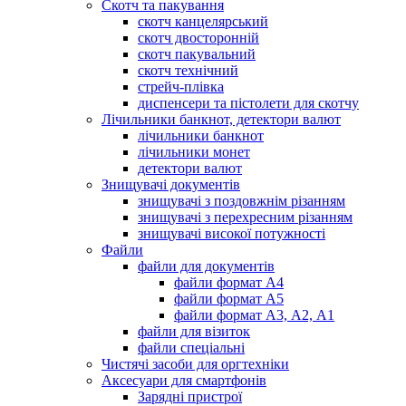
Скотч та пакування
скотч канцелярський
скотч двосторонній
скотч пакувальний
скотч технічний
стрейч-плівка
диспенсери та пістолети для скотчу
Лічильники банкнот, детектори валют
лічильники банкнот
лічильники монет
детектори валют
Знищувачі документів
знищувачі з поздовжнім різанням
знищувачі з перехресним різанням
знищувачі високої потужності
Файли
файли для документів
файли формат А4
файли формат А5
файли формат А3, А2, А1
файли для візиток
файли спеціальні
Чистячі засоби для оргтехніки
Аксесуари для смартфонів
Зарядні пристрої