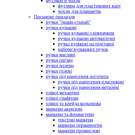
футляри й чохли
футляри для пластикових карт
чохли для планшетів
Письмове приладдя
ручки "пиши-стирай"
ручки кулькові
ручки кулькові з ковпачком
ручки кулькові автоматичні
ручка кулькові на підставці
набори кулькових ручок
ручки масляні
ручки пір'яні
ручки ролери
ручки гелеві
ручки під нанесення логотипа
ручки під нанесення пластикові
ручки під нанесення металеві
олівці механічні
олівці графітові
олівці та крейда кольорова
маркери акрилові
маркери та фломастери
текстові маркери
маркери перманентні
маркери промислові