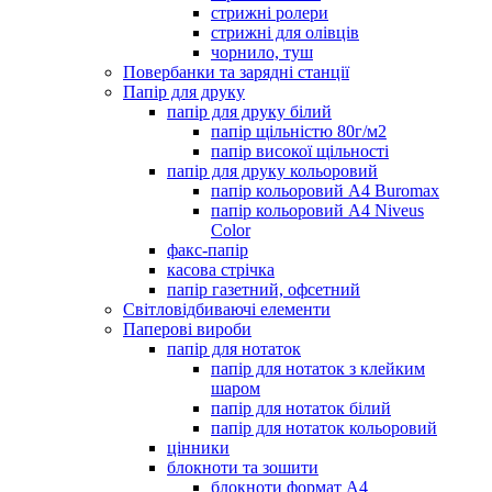
стрижні ролери
стрижні для олівців
чорнило, туш
Повербанки та зарядні станції
Папір для друку
папір для друку білий
папір щільністю 80г/м2
папір високої щільності
папір для друку кольоровий
папір кольоровий А4 Buromax
папір кольоровий А4 Niveus
Color
факс-папір
касова стрічка
папір газетний, офсетний
Світловідбиваючі елементи
Паперові вироби
папір для нотаток
папір для нотаток з клейким
шаром
папір для нотаток білий
папір для нотаток кольоровий
цінники
блокноти та зошити
блокноти формат А4