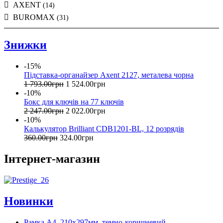
AXENT
(14)
BUROMAX
(31)
Знижки
-15%
Підставка-органайзер Axent 2127, металева чорна
1 793
.
00
грн
1 524
.
00
грн
-10%
Бокс для ключів на 77 ключів
2 247
.
00
грн
2 022
.
00
грн
-10%
Калькулятор Brilliant CDB1201-BL, 12 розрядів
360
.
00
грн
324
.
00
грн
Інтернет-магазин
Новинки
Рамка А4, 210х297мм, темно-коричневий