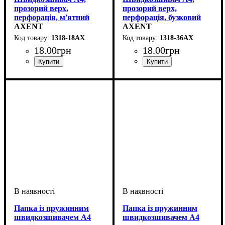
прозорий верх,
прозорий верх,
перфорація, м'ятний
перфорація, бузковий
AXENT
AXENT
1318-18АХ
1318-36АХ
18
.
00
грн
18
.
00
грн
Папка із пружинним
Папка із пружинним
швидкозшивачем А4
швидкозшивачем А4