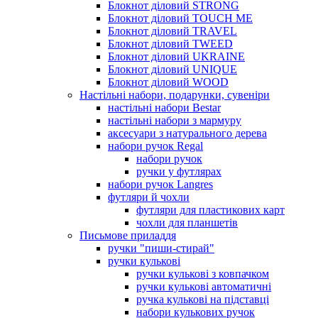
Блокнот діловий STRONG
Блокнот діловий TOUCH ME
Блокнот діловий TRAVEL
Блокнот діловий TWEED
Блокнот діловий UKRAINE
Блокнот діловий UNIQUE
Блокнот діловий WOOD
Настільні набори, подарунки, сувеніри
настільні набори Bestar
настільні набори з мармуру
аксесуари з натурального дерева
набори ручок Regal
набори ручок
ручки у футлярах
набори ручок Langres
футляри й чохли
футляри для пластикових карт
чохли для планшетів
Письмове приладдя
ручки "пиши-стирай"
ручки кулькові
ручки кулькові з ковпачком
ручки кулькові автоматичні
ручка кулькові на підставці
набори кулькових ручок