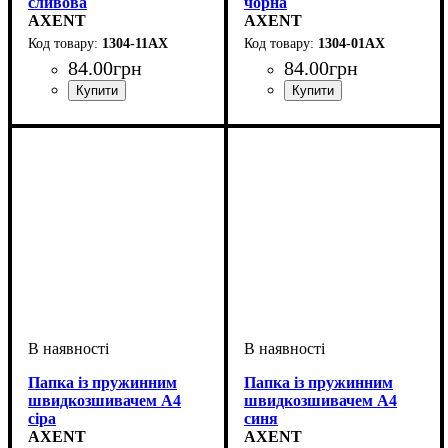
сливова
чорна
AXENT
AXENT
1304-11АХ
1304-01АХ
84
.
00
грн
84
.
00
грн
Папка із пружинним
Папка із пружинним
швидкозшивачем А4
швидкозшивачем А4
сіра
синя
AXENT
AXENT