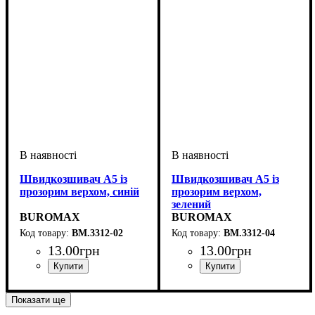
Швидкозшивач А5 із
Швидкозшивач А5 із
прозорим верхом, синій
прозорим верхом,
зелений
BUROMAX
BUROMAX
BM.3312-02
BM.3312-04
13
.
00
грн
13
.
00
грн
Показати ще