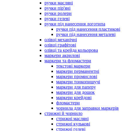
ручки масляні
ручки пір'яні
ручки ролери
ручки гелеві
ручки під нанесення логотипа
ручки під нанесення пластикові
ручки під нанесення металеві
олівці механічні
олівці графітові
олівці та крейда кольорова
маркери акрилові
маркери та фломастери
текстові маркери
маркери перманентні
маркери промислові
маркери тонкопишучі
маркери для паперу
маркери для дошок
маркери крейдові
фломастери
чорнила для заправки маркерів
стрижні й чорнило
стрижні масляні
стрижні кулькові
стрижні гелеві