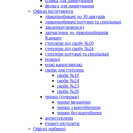
плівка для ламінування
фольга для ламінування
Офісні інструменти
діркопробивачі до 30 аркушів
діркопробивачі потужні та спеціальні
заклепки(люверси)
запчастини до діркопробивачів
Kangaro
степлери під скобу №10
степлери під скобу №24
степлери потужні та спеціальні
ножиці
ножі канцелярські
скоби для степлера
скоби №10
скоби №24
скоби №23
скоби №26
чинки (точилки)
чинки механічні
чинки з контейнером
чинки без контейнера
антистеплери
етикет-пістолети
Офісні дрібниці