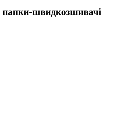
папки-швидкозшивачі