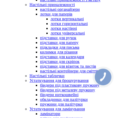
Настільні приналежності
настільні органайзери
лотки для паперів
лотки вертикальні
лотки горизонтальні
лотки настінні
лотки універсальні
підставки для ручок
підставки для паперу
підкладки для письма
килимки для різання
підставки для календаря
підставки для скріпок
підставки для візиток та листів
настільні контейнери для сміття
Настільні таблички
Устаткування для брошурування
біндери під пластикову пружину
біндери під металеву пружину
біндери ниткошвейні
обкладинки для палітурки
пружини для палітурки
Устаткування для ламінування
ламінатори