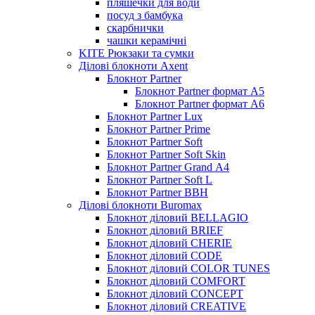
пляшечки для води
посуд з бамбука
скарбнички
чашки керамічні
KITE Рюкзаки та сумки
Ділові блокноти Axent
Блокнот Partner
Блокнот Partner формат А5
Блокнот Partner формат А6
Блокнот Partner Lux
Блокнот Partner Prime
Блокнот Partner Soft
Блокнот Partner Soft Skin
Блокнот Partner Grand А4
Блокнот Partner Soft L
Блокнот Partner BBH
Ділові блокноти Buromax
Блокнот діловий BELLAGIO
Блокнот діловий BRIEF
Блокнот діловий CHERIE
Блокнот діловий CODE
Блокнот діловий COLOR TUNES
Блокнот діловий COMFORT
Блокнот діловий CONCEPT
Блокнот діловий CREATIVE