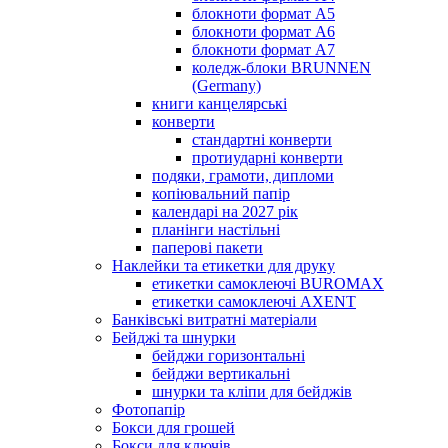
блокноти формат А5
блокноти формат А6
блокноти формат А7
коледж-блоки BRUNNEN
(Germany)
книги канцелярські
конверти
стандартні конверти
протиударні конверти
подяки, грамоти, дипломи
копіювальний папір
календарі на 2027 рік
планінги настільні
паперові пакети
Наклейки та етикетки для друку
етикетки самоклеючі BUROMAX
етикетки самоклеючі AXENT
Банківські витратні матеріали
Бейджі та шнурки
бейджи горизонтальні
бейджи вертикальні
шнурки та кліпи для бейджів
Фотопапір
Бокси для грошей
Бокси для ключів