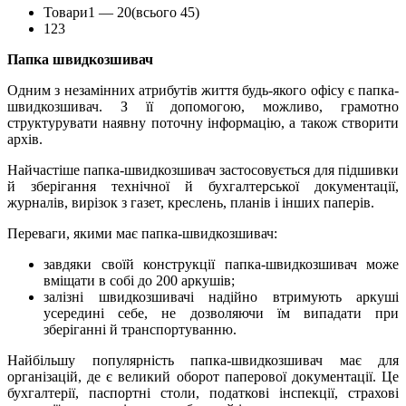
Товари
1 —
20
(всього 45)
1
2
3
Папка швидкозшивач
Одним з незамінних атрибутів життя будь-якого офісу є папка-
швидкозшивач. З її допомогою, можливо, грамотно
структурувати наявну поточну інформацію, а також створити
архів.
Найчастіше папка-швидкозшивач застосовується для підшивки
й зберігання технічної й бухгалтерської документації,
журналів, вирізок з газет, креслень, планів і інших паперів.
Переваги, якими має папка-швидкозшивач:
завдяки своїй конструкції папка-швидкозшивач може
вміщати в собі до 200 аркушів;
залізні швидкозшивачі надійно втримують аркуші
усередині себе, не дозволяючи їм випадати при
зберіганні й транспортуванню.
Найбільшу популярність папка-швидкозшивач має для
організацій, де є великий оборот паперової документації. Це
бухгалтерії, паспортні столи, податкові інспекції, страхові