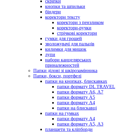
скріпки
кнопки та шпильки
біндери
коректори тексту
коректори з пензликом
коректори-ручки
стрічкові коректори
гумки для грошей
зволожувачі для пальців
килимки для мишок
лупи
набори канцелярських
приналежностей
Папки ділові зі шкірозамінника
Папки, бокси, портфелі
папки на кнопках, блискавках
папки формату DL TRAVEL
папки формату А6, А7
папки формату А5
папки формату А4
папки на блискавці
папки на гумках
папки формату А4
папки формату А5, А3
планшети та кліпборди