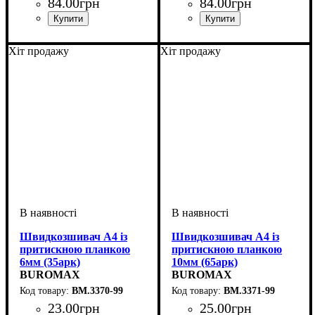
84
.
00
грн
84
.
00
грн
Хіт продажу
Хіт продажу
Швидкозшивач А4 із
Швидкозшивач А4 із
притискною планкою
притискною планкою
6мм (35арк)
10мм (65арк)
BUROMAX
BUROMAX
BM.3370-99
BM.3371-99
23
.
00
грн
25
.
00
грн