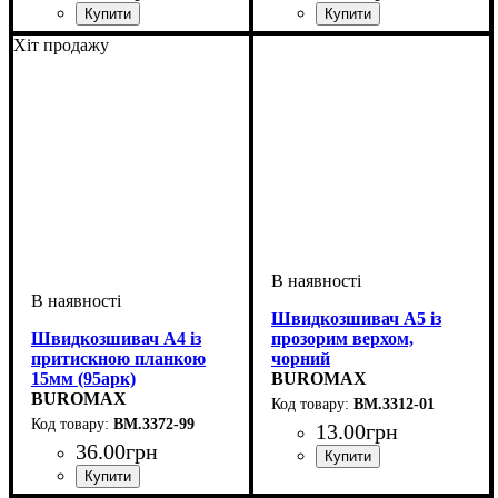
Хіт продажу
Швидкозшивач А5 із
Швидкозшивач А4 із
прозорим верхом,
притискною планкою
чорний
15мм (95арк)
BUROMAX
BUROMAX
BM.3312-01
BM.3372-99
13
.
00
грн
36
.
00
грн