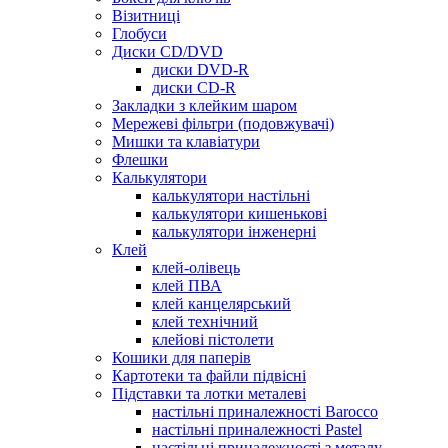
Візитниці
Глобуси
Диски CD/DVD
диски DVD-R
диски CD-R
Закладки з клейким шаром
Мережеві фільтри (подовжувачі)
Мишки та клавіатури
Флешки
Калькулятори
калькулятори настільні
калькулятори кишенькові
калькулятори інженерні
Клей
клей-олівець
клей ПВА
клей канцелярський
клей технічний
клейові пістолети
Кошики для паперів
Картотеки та файли підвісні
Підставки та лотки металеві
настільні приналежності Barocco
настільні приналежності Pastel
настільні приналежності з металу