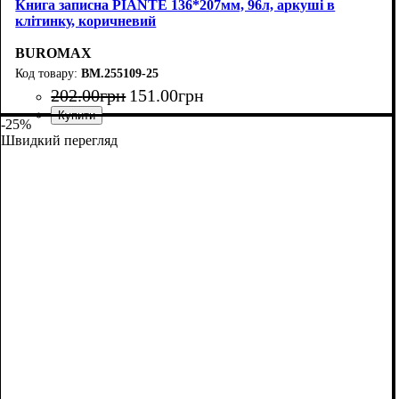
Книга записна PIANTE 136*207мм, 96л, аркуші в
клітинку, коричневий
BUROMAX
BM.255109-25
202
.
00
грн
151
.
00
грн
-25%
Швидкий перегляд