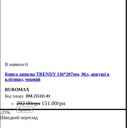
Книга записна TRENDY 136*207мм, 96л, аркуші в
клітинку, чорний
BUROMAX
BM.255111-01
202
.
00
грн
151
.
00
грн
-25%
Швидкий перегляд