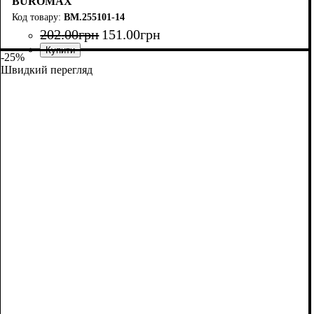
BUROMAX
BM.255101-14
202
.
00
грн
151
.
00
грн
-25%
Швидкий перегляд