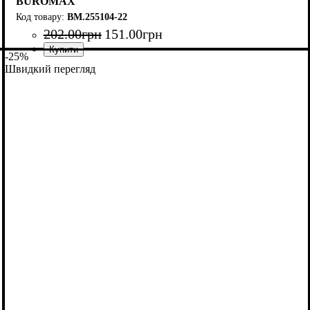
BUROMAX
BM.255104-22
202
.
00
грн
151
.
00
грн
-25%
Швидкий перегляд