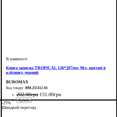
Книга записна TROPICAL 136*207мм, 96л, аркуші в
клітинку, чорний
BUROMAX
BM.255112-01
202
.
00
грн
151
.
00
грн
-25%
Швидкий перегляд