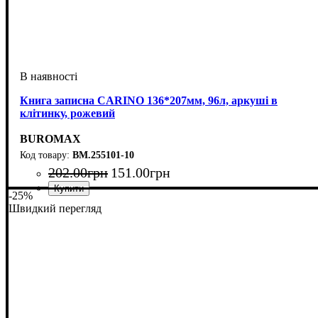
Книга записна CARINO 136*207мм, 96л, аркуші в
клітинку, рожевий
BUROMAX
BM.255101-10
202
.
00
грн
151
.
00
грн
-25%
Швидкий перегляд