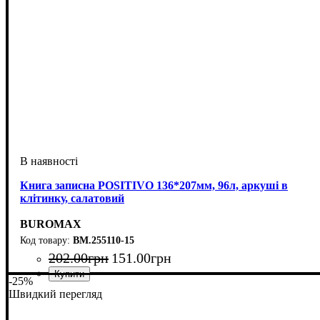
Книга записна POSITIVO 136*207мм, 96л, аркуші в
клітинку, салатовий
BUROMAX
BM.255110-15
202
.
00
грн
151
.
00
грн
-25%
Швидкий перегляд