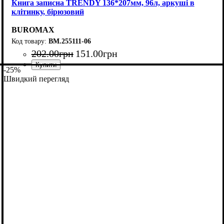
Книга записна TRENDY 136*207мм, 96л, аркуші в
клітинку, бірюзовий
BUROMAX
BM.255111-06
202
.
00
грн
151
.
00
грн
-25%
Швидкий перегляд