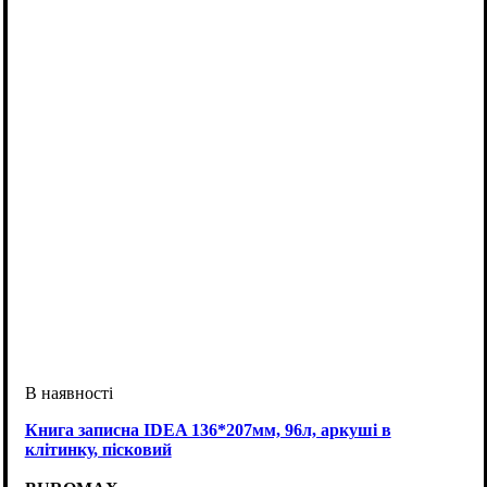
Книга записна IDEA 136*207мм, 96л, аркуші в
клітинку, пісковий