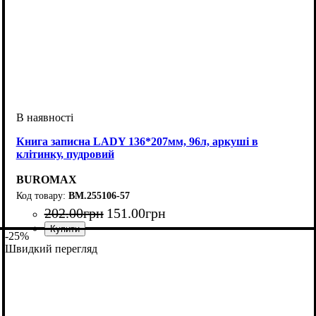
Книга записна LADY 136*207мм, 96л, аркуші в
клітинку, пудровий
BUROMAX
BM.255106-57
202
.
00
грн
151
.
00
грн
-25%
Швидкий перегляд