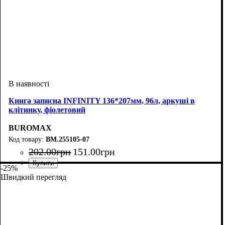
Книга записна INFINITY 136*207мм, 96л, аркуші в
клітинку, фіолетовий
BUROMAX
BM.255105-07
202
.
00
грн
151
.
00
грн
-25%
Швидкий перегляд