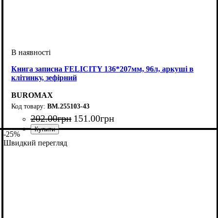
Книга записна FELICITY 136*207мм, 96л, аркуші в
клітинку, зефірний
BUROMAX
BM.255103-43
202
.
00
грн
151
.
00
грн
-25%
Швидкий перегляд