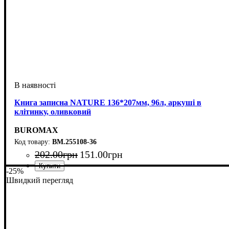
Книга записна NATURE 136*207мм, 96л, аркуші в
клітинку, оливковий
BUROMAX
BM.255108-36
202
.
00
грн
151
.
00
грн
-25%
Швидкий перегляд