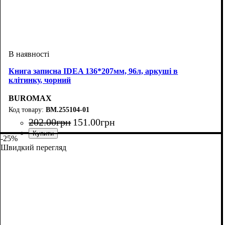
Книга записна IDEA 136*207мм, 96л, аркуші в
клітинку, чорний
BUROMAX
BM.255104-01
202
.
00
грн
151
.
00
грн
-25%
Швидкий перегляд