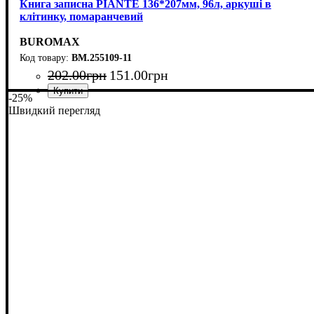
Книга записна PIANTE 136*207мм, 96л, аркуші в
клітинку, помаранчевий
BUROMAX
BM.255109-11
202
.
00
грн
151
.
00
грн
-25%
Швидкий перегляд