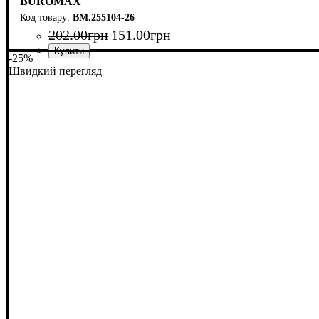
BUROMAX
BM.255104-26
202
.
00
грн
151
.
00
грн
-25%
Швидкий перегляд