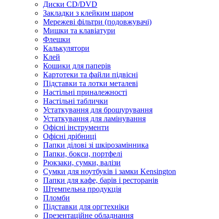
Диски CD/DVD
Закладки з клейким шаром
Мережеві фільтри (подовжувачі)
Мишки та клавіатури
Флешки
Калькулятори
Клей
Кошики для паперів
Картотеки та файли підвісні
Підставки та лотки металеві
Настільні приналежності
Настільні таблички
Устаткування для брошурування
Устаткування для ламінування
Офісні інструменти
Офісні дрібниці
Папки ділові зі шкірозамінника
Папки, бокси, портфелі
Рюкзаки, сумки, валізи
Сумки для ноутбуків і замки Kensington
Папки для кафе, барів і ресторанів
Штемпельна продукція
Пломби
Підставки для оргтехніки
Презентаційне обладнання