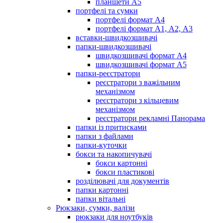
планшети А5
портфелі та сумки
портфелі формат А4
портфелі формат А1, А2, А3
вставки-швидкозшивачі
папки-швидкозшивачі
швидкозшивачі формат А4
швидкозшивачі формат А5
папки-реєстратори
реєстратори з важільним
механізмом
реєстратори з кільцевим
механізмом
реєстратори рекламні Панорама
папки із притисками
папки з файлами
папки-куточки
бокси та накопичувачі
бокси картонні
бокси пластикові
розділювачі для документів
папки картонні
папки вітальні
Рюкзаки, сумки, валізи
рюкзаки для ноутбуків