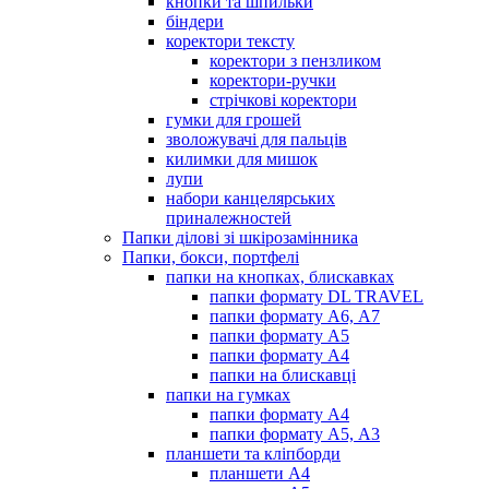
кнопки та шпильки
біндери
коректори тексту
коректори з пензликом
коректори-ручки
стрічкові коректори
гумки для грошей
зволожувачі для пальців
килимки для мишок
лупи
набори канцелярських
приналежностей
Папки ділові зі шкірозамінника
Папки, бокси, портфелі
папки на кнопках, блискавках
папки формату DL TRAVEL
папки формату А6, А7
папки формату А5
папки формату А4
папки на блискавці
папки на гумках
папки формату А4
папки формату А5, А3
планшети та кліпборди
планшети А4