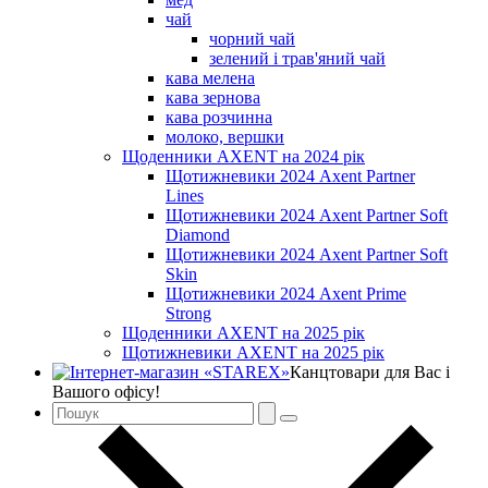
чай
чорний чай
зелений і трав'яний чай
кава мелена
кава зернова
кава розчинна
молоко, вершки
Щоденники AXENT на 2024 рік
Щотижневики 2024 Axent Partner
Lines
Щотижневики 2024 Axent Partner Soft
Diamond
Щотижневики 2024 Axent Partner Soft
Skin
Щотижневики 2024 Axent Prime
Strong
Щоденники AXENT на 2025 рік
Щотижневики AXENT на 2025 рік
Канцтовари для Вас і
Вашого офісу!