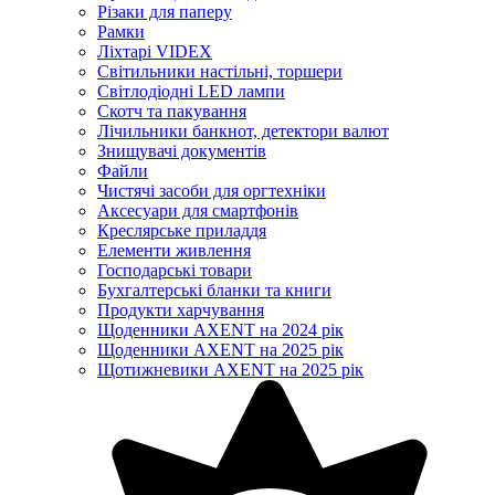
Різаки для паперу
Рамки
Ліхтарі VIDEX
Світильники настільні, торшери
Світлодіодні LED лампи
Скотч та пакування
Лічильники банкнот, детектори валют
Знищувачі документів
Файли
Чистячі засоби для оргтехніки
Аксесуари для смартфонів
Креслярське приладдя
Елементи живлення
Господарські товари
Бухгалтерські бланки та книги
Продукти харчування
Щоденники AXENT на 2024 рік
Щоденники AXENT на 2025 рік
Щотижневики AXENT на 2025 рік