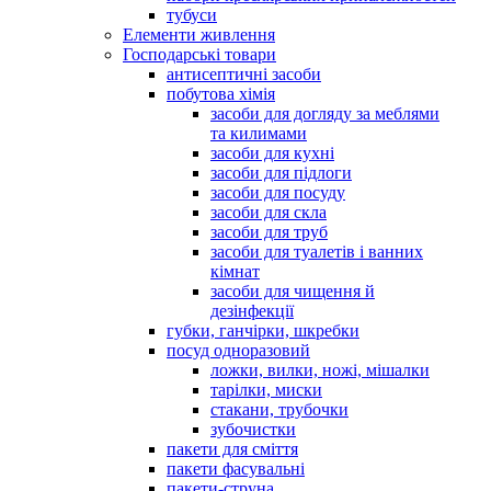
тубуси
Елементи живлення
Господарські товари
антисептичні засоби
побутова хімія
засоби для догляду за меблями
та килимами
засоби для кухні
засоби для підлоги
засоби для посуду
засоби для скла
засоби для труб
засоби для туалетів і ванних
кімнат
засоби для чищення й
дезінфекції
губки, ганчірки, шкребки
посуд одноразовий
ложки, вилки, ножі, мішалки
тарілки, миски
стакани, трубочки
зубочистки
пакети для сміття
пакети фасувальні
пакети-струна