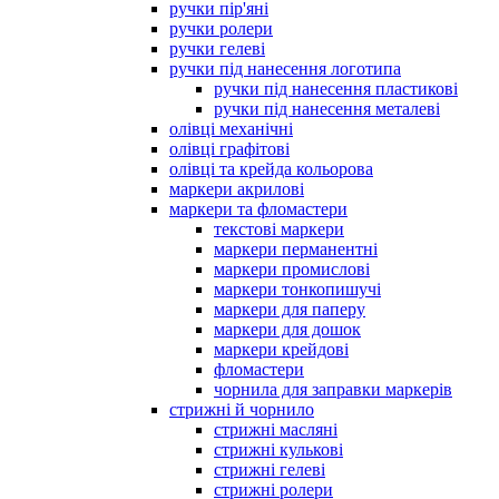
ручки пір'яні
ручки ролери
ручки гелеві
ручки під нанесення логотипа
ручки під нанесення пластикові
ручки під нанесення металеві
олівці механічні
олівці графітові
олівці та крейда кольорова
маркери акрилові
маркери та фломастери
текстові маркери
маркери перманентні
маркери промислові
маркери тонкопишучі
маркери для паперу
маркери для дошок
маркери крейдові
фломастери
чорнила для заправки маркерів
стрижні й чорнило
стрижні масляні
стрижні кулькові
стрижні гелеві
стрижні ролери