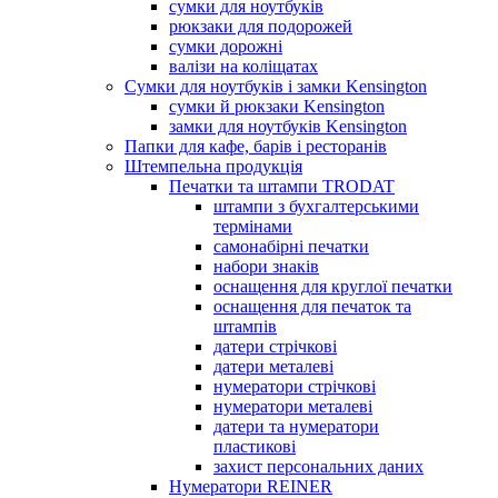
сумки для ноутбуків
рюкзаки для подорожей
сумки дорожні
валізи на коліщатах
Сумки для ноутбуків і замки Kensington
сумки й рюкзаки Kensington
замки для ноутбуків Kensington
Папки для кафе, барів і ресторанів
Штемпельна продукція
Печатки та штампи TRODAT
штампи з бухгалтерськими
термінами
самонабірні печатки
набори знаків
оснащення для круглої печатки
оснащення для печаток та
штампів
датери стрічкові
датери металеві
нумератори стрічкові
нумератори металеві
датери та нумератори
пластикові
захист персональних даних
Нумератори REINER