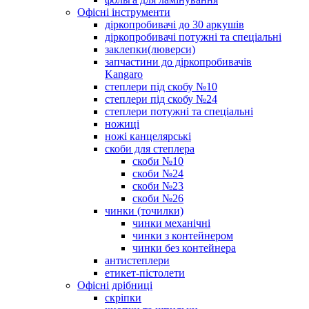
Офісні інструменти
діркопробивачі до 30 аркушів
діркопробивачі потужні та спеціальні
заклепки(люверси)
запчастини до діркопробивачів
Kangaro
степлери під скобу №10
степлери під скобу №24
степлери потужні та спеціальні
ножиці
ножі канцелярські
скоби для степлера
скоби №10
скоби №24
скоби №23
скоби №26
чинки (точилки)
чинки механічні
чинки з контейнером
чинки без контейнера
антистеплери
етикет-пістолети
Офісні дрібниці
скріпки