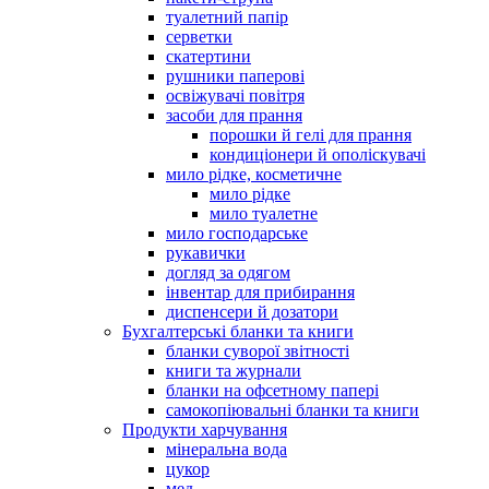
туалетний папір
серветки
скатертини
рушники паперові
освіжувачі повітря
засоби для прання
порошки й гелі для прання
кондиціонери й ополіскувачі
мило рідке, косметичне
мило рідке
мило туалетне
мило господарське
рукавички
догляд за одягом
інвентар для прибирання
диспенсери й дозатори
Бухгалтерські бланки та книги
бланки суворої звітності
книги та журнали
бланки на офсетному папері
самокопіювальні бланки та книги
Продукти харчування
мінеральна вода
цукор
мед