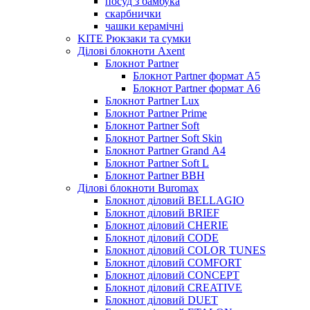
посуд з бамбука
скарбнички
чашки керамічні
KITE Рюкзаки та сумки
Ділові блокноти Axent
Блокнот Partner
Блокнот Partner формат А5
Блокнот Partner формат А6
Блокнот Partner Lux
Блокнот Partner Prime
Блокнот Partner Soft
Блокнот Partner Soft Skin
Блокнот Partner Grand А4
Блокнот Partner Soft L
Блокнот Partner BBH
Ділові блокноти Buromax
Блокнот діловий BELLAGIO
Блокнот діловий BRIEF
Блокнот діловий CHERIE
Блокнот діловий CODE
Блокнот діловий COLOR TUNES
Блокнот діловий COMFORT
Блокнот діловий CONCEPT
Блокнот діловий CREATIVE
Блокнот діловий DUET