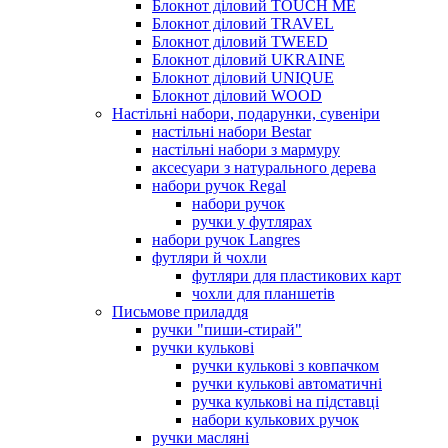
Блокнот діловий TOUCH ME
Блокнот діловий TRAVEL
Блокнот діловий TWEED
Блокнот діловий UKRAINE
Блокнот діловий UNIQUE
Блокнот діловий WOOD
Настільні набори, подарунки, сувеніри
настільні набори Bestar
настільні набори з мармуру
аксесуари з натурального дерева
набори ручок Regal
набори ручок
ручки у футлярах
набори ручок Langres
футляри й чохли
футляри для пластикових карт
чохли для планшетів
Письмове приладдя
ручки "пиши-стирай"
ручки кулькові
ручки кулькові з ковпачком
ручки кулькові автоматичні
ручка кулькові на підставці
набори кулькових ручок
ручки масляні