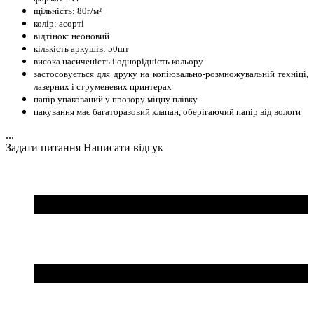
щільність: 80г/м²
колір: асорті
відтінок: неоновий
кількість аркушів: 50шт
висока насиченість і однорідність кольору
застосовується для друку на копіювально-розмножувальній техніці,
лазерних і струменевих принтерах
папір упакований у прозору міцну плівку
пакування має багаторазовий клапан, оберігаючий папір від вологи
...
Задати питання
Написати відгук