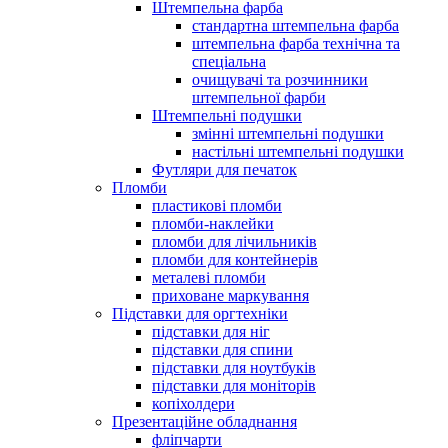
Штемпельна фарба
стандартна штемпельна фарба
штемпельна фарба технічна та
спеціальна
очищувачі та розчинники
штемпельної фарби
Штемпельні подушки
змінні штемпельні подушки
настільні штемпельні подушки
Футляри для печаток
Пломби
пластикові пломби
пломби-наклейки
пломби для лічильників
пломби для контейнерів
металеві пломби
приховане маркування
Підставки для оргтехніки
підставки для ніг
підставки для спини
підставки для ноутбуків
підставки для моніторів
копіхолдери
Презентаційне обладнання
фліпчарти