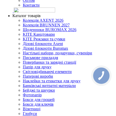
Оптом
Контакти
Каталог товарів
Колекція AXENT 2026
Колекція BRUNNEN 2027
Щоденники BUROMAX 2026
KITE Канцтовари
KITE Рюкзаки та сумки
Ділові блокноти Axent
Ділові блокноти Buromax
Настільні набори, подарунки, сувеніри
Письмове приладдя
Повербанки та зарядні станції
Папір для друку
Світловідбиваючі елементи
Паперові вироби
Наклейки та етикетки для друку
Банківські витратні матеріали
Бейджі та шнурки
Фотопапір
Бокси для грошей
Бокси для ключів
Візитниці
Глобуси