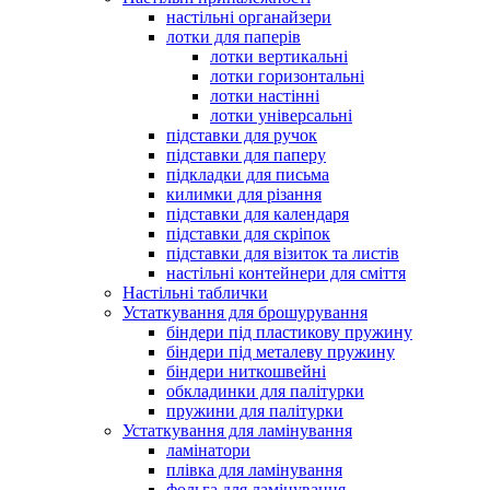
настільні органайзери
лотки для паперів
лотки вертикальні
лотки горизонтальні
лотки настінні
лотки універсальні
підставки для ручок
підставки для паперу
підкладки для письма
килимки для різання
підставки для календаря
підставки для скріпок
підставки для візиток та листів
настільні контейнери для сміття
Настільні таблички
Устаткування для брошурування
біндери під пластикову пружину
біндери під металеву пружину
біндери ниткошвейні
обкладинки для палітурки
пружини для палітурки
Устаткування для ламінування
ламінатори
плівка для ламінування
фольга для ламінування