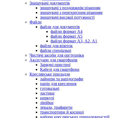
Знищувачі документів
знищувачі з поздовжнім різанням
знищувачі з перехресним різанням
знищувачі високої потужності
Файли
файли для документів
файли формат А4
файли формат А5
файли формат А3, А2, А1
файли для візиток
файли спеціальні
Чистячі засоби для оргтехніки
Аксесуари для смартфонів
Зарядні пристрої
Кабелі для смартфона
Креслярське приладдя
лайнери та рапідографи
папір для креслення
готовальні
ластики
циркулі
лінійки
лекала, трафарети
транспортири й косинці
набори креслярських приналежностей