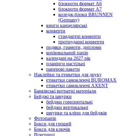
блокноти формат А6
блокноти формат А7
коледж-блоки BRUNNEN
(Germany)
книги канцелярські
конверти
стандартні конверти
протиударні конверти
подяки, грамоти, дипломи
копіювальний папір
календарі на 2027 рік
планінги настільні
паперові пакети
Наклейки та етикетки для друку
етикетки самоклеючі BUROMAX
етикетки самоклеючі AXENT
Банківські витратні матеріали
Бейджі та шнурки
бейджи горизонтальні
бейджи вертикальні
шнурки та кліпи для бейджів
Фотопапір
Бокси для грошей
Бокси для ключів
Візитниці