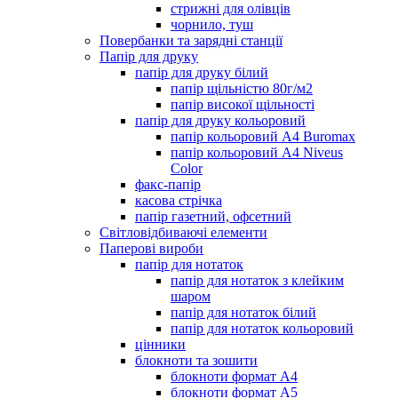
стрижні для олівців
чорнило, туш
Повербанки та зарядні станції
Папір для друку
папір для друку білий
папір щільністю 80г/м2
папір високої щільності
папір для друку кольоровий
папір кольоровий А4 Buromax
папір кольоровий А4 Niveus
Color
факс-папір
касова стрічка
папір газетний, офсетний
Світловідбиваючі елементи
Паперові вироби
папір для нотаток
папір для нотаток з клейким
шаром
папір для нотаток білий
папір для нотаток кольоровий
цінники
блокноти та зошити
блокноти формат А4
блокноти формат А5