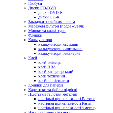
Глобуси
Диски CD/DVD
диски DVD-R
диски CD-R
Закладки з клейким шаром
Мережеві фільтри (подовжувачі)
Мишки та клавіатури
Флешки
Калькулятори
калькулятори настільні
калькулятори кишенькові
калькулятори інженерні
Клей
клей-олівець
клей ПВА
клей канцелярський
клей технічний
клейові пістолети
Кошики для паперів
Картотеки та файли підвісні
Підставки та лотки металеві
настільні приналежності Barocco
настільні приналежності Pastel
настільні приналежності з металу
Настільні приналежності