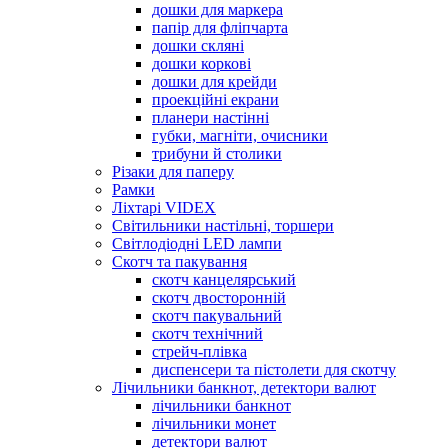
дошки для маркера
папір для фліпчарта
дошки скляні
дошки коркові
дошки для крейди
проекційні екрани
планери настінні
губки, магніти, очисники
трибуни й столики
Різаки для паперу
Рамки
Ліхтарі VIDEX
Світильники настільні, торшери
Світлодіодні LED лампи
Скотч та пакування
скотч канцелярський
скотч двосторонній
скотч пакувальний
скотч технічний
стрейч-плівка
диспенсери та пістолети для скотчу
Лічильники банкнот, детектори валют
лічильники банкнот
лічильники монет
детектори валют