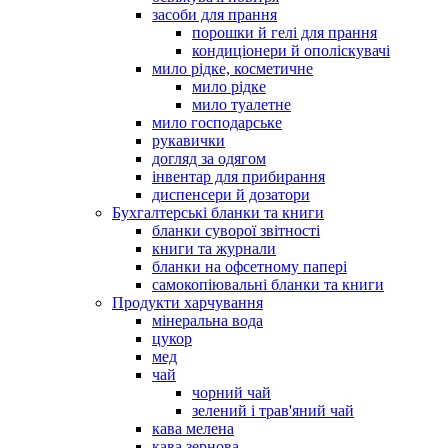
засоби для прання
порошки й гелі для прання
кондиціонери й ополіскувачі
мило рідке, косметичне
мило рідке
мило туалетне
мило господарське
рукавички
догляд за одягом
інвентар для прибирання
диспенсери й дозатори
Бухгалтерські бланки та книги
бланки суворої звітності
книги та журнали
бланки на офсетному папері
самокопіювальні бланки та книги
Продукти харчування
мінеральна вода
цукор
мед
чай
чорний чай
зелений і трав'яний чай
кава мелена
кава зернова