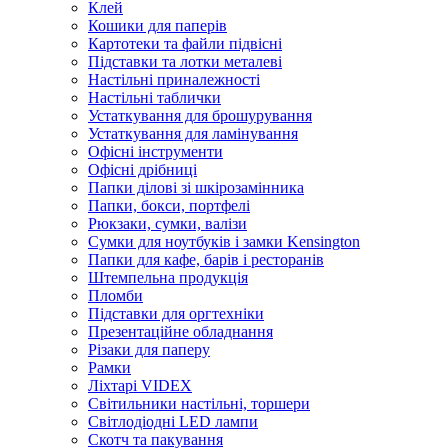
Клей
Кошики для паперів
Картотеки та файли підвісні
Підставки та лотки металеві
Настільні приналежності
Настільні таблички
Устаткування для брошурування
Устаткування для ламінування
Офісні інструменти
Офісні дрібниці
Папки ділові зі шкірозамінника
Папки, бокси, портфелі
Рюкзаки, сумки, валізи
Сумки для ноутбуків і замки Kensington
Папки для кафе, барів і ресторанів
Штемпельна продукція
Пломби
Підставки для оргтехніки
Презентаційне обладнання
Різаки для паперу
Рамки
Ліхтарі VIDEX
Світильники настільні, торшери
Світлодіодні LED лампи
Скотч та пакування