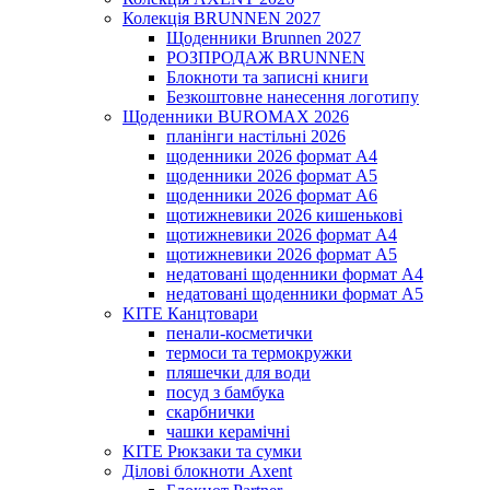
Колекція BRUNNEN 2027
Щоденники Brunnen 2027
РОЗПРОДАЖ BRUNNEN
Блокноти та записні книги
Безкоштовне нанесення логотипу
Щоденники BUROMAX 2026
планінги настільні 2026
щоденники 2026 формат А4
щоденники 2026 формат А5
щоденники 2026 формат А6
щотижневики 2026 кишенькові
щотижневики 2026 формат А4
щотижневики 2026 формат А5
недатовані щоденники формат А4
недатовані щоденники формат А5
KITE Канцтовари
пенали-косметички
термоси та термокружки
пляшечки для води
посуд з бамбука
скарбнички
чашки керамічні
KITE Рюкзаки та сумки
Ділові блокноти Axent