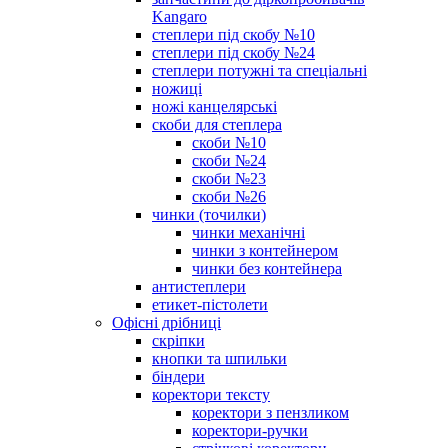
Kangaro
степлери під скобу №10
степлери під скобу №24
степлери потужні та спеціальні
ножиці
ножі канцелярські
скоби для степлера
скоби №10
скоби №24
скоби №23
скоби №26
чинки (точилки)
чинки механічні
чинки з контейнером
чинки без контейнера
антистеплери
етикет-пістолети
Офісні дрібниці
скріпки
кнопки та шпильки
біндери
коректори тексту
коректори з пензликом
коректори-ручки