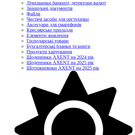
Лічильники банкнот, детектори валют
Знищувачі документів
Файли
Чистячі засоби для оргтехніки
Аксесуари для смартфонів
Креслярське приладдя
Елементи живлення
Господарські товари
Бухгалтерські бланки та книги
Продукти харчування
Щоденники AXENT на 2024 рік
Щоденники AXENT на 2025 рік
Щотижневики AXENT на 2025 рік