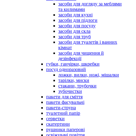
засоби для догляду за меблями
та килимами
засоби для кухні
засоби для підлоги
засоби для посуду
засоби для скла
засоби для труб
засоби для туалетів і ванних
кімнат
засоби для чищення й
дезінфекції
губки, ганчірки, шкребки
посуд одноразовий
ложки, вилки, ножі, мішалки
тарілки, миски
стакани, трубочки
зубочистки
пакети для сміття
пакети фасувальні
пакети-струна
туалетний папір
серветки
скатертини
рушники паперові
освіжувачі повітря