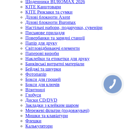
Щоденники BUROMAX 2026
KITE Канцтовари
KITE Рюкзаки та сумки
Ділові блокноти Axent
Ділові блокноти Buromax
Настільні набори, подарунки, сувеніри
Письмове приладдя
Повербанки та зарядні станції
Папір для друку
Світловідбиваючі елементи
Паперові вироби
Наклейки та етикетки для друку
Банківські витратні матеріали
Бейджі та шнурки
Фотопапір
Бокси для грошей
Бокси для ключів
Візитниці
Глобуси
Диски CD/DVD
Закладки з клейким шаром
Мережеві фільтри (подовжувачі)
Мишки та клавіатури
Флешки
Калькулятори