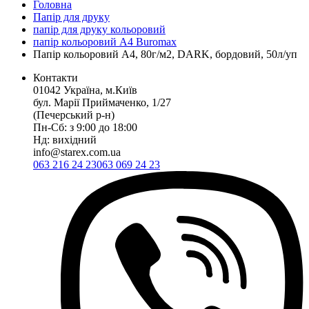
Головна
Папір для друку
папір для друку кольоровий
папір кольоровий А4 Buromax
Папір кольоровий А4, 80г/м2, DARK, бордовий, 50л/уп
Контакти
01042 Україна, м.Київ
бул. Марії Приймаченко, 1/27
(Печерський р-н)
Пн-Сб: з 9:00 до 18:00
Нд: вихідний
info@starex.com.ua
063 216 24 23
063 069 24 23