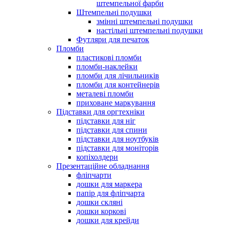
штемпельної фарби
Штемпельні подушки
змінні штемпельні подушки
настільні штемпельні подушки
Футляри для печаток
Пломби
пластикові пломби
пломби-наклейки
пломби для лічильників
пломби для контейнерів
металеві пломби
приховане маркування
Підставки для оргтехніки
підставки для ніг
підставки для спини
підставки для ноутбуків
підставки для моніторів
копіхолдери
Презентаційне обладнання
фліпчарти
дошки для маркера
папір для фліпчарта
дошки скляні
дошки коркові
дошки для крейди