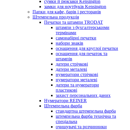
сумки й рюкзаки Kensington
замки для ноутбуків Kensington
Папки для кафе, барів і ресторанів
Штемпельна продукція
Печатки та штампи TRODAT
штампи з бухгалтерськими
термінами
самонабірні печатки
набори знаків
оснащення для круглої печатки
оснащення для печаток та
штампів
датери стрічкові
датери металеві
нумератори стрічкові
нумератори металеві
датери та нумератори
пластикові
захист персональних даних
Нумератори REINER
Штемпельна фарба
стандартна штемпельна фарба
штемпельна фарба технічна та
спеціальна
очищувачі та розчинники