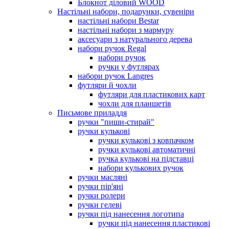
Блокнот діловий WOOD
Настільні набори, подарунки, сувеніри
настільні набори Bestar
настільні набори з мармуру
аксесуари з натурального дерева
набори ручок Regal
набори ручок
ручки у футлярах
набори ручок Langres
футляри й чохли
футляри для пластикових карт
чохли для планшетів
Письмове приладдя
ручки "пиши-стирай"
ручки кулькові
ручки кулькові з ковпачком
ручки кулькові автоматичні
ручка кулькові на підставці
набори кулькових ручок
ручки масляні
ручки пір'яні
ручки ролери
ручки гелеві
ручки під нанесення логотипа
ручки під нанесення пластикові