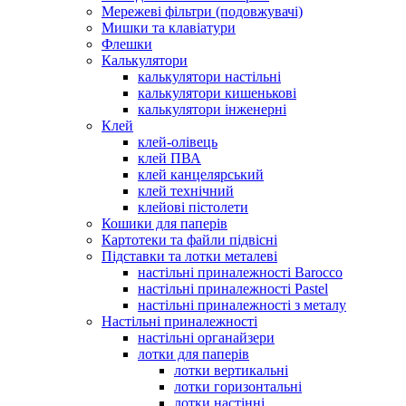
Мережеві фільтри (подовжувачі)
Мишки та клавіатури
Флешки
Калькулятори
калькулятори настільні
калькулятори кишенькові
калькулятори інженерні
Клей
клей-олівець
клей ПВА
клей канцелярський
клей технічний
клейові пістолети
Кошики для паперів
Картотеки та файли підвісні
Підставки та лотки металеві
настільні приналежності Barocco
настільні приналежності Pastel
настільні приналежності з металу
Настільні приналежності
настільні органайзери
лотки для паперів
лотки вертикальні
лотки горизонтальні
лотки настінні