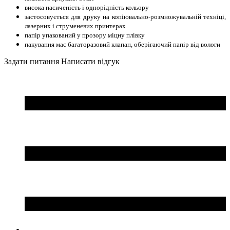
висока насиченість і однорідність кольору
застосовується для друку на копіювально-розмножувальній техніці,
лазерних і струменевих принтерах
папір упакований у прозору міцну плівку
пакування має багаторазовий клапан, оберігаючий папір від вологи
Задати питання
Написати відгук