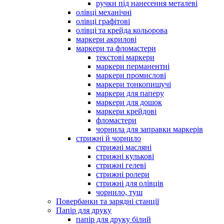
ручки під нанесення металеві
олівці механічні
олівці графітові
олівці та крейда кольорова
маркери акрилові
маркери та фломастери
текстові маркери
маркери перманентні
маркери промислові
маркери тонкопишучі
маркери для паперу
маркери для дошок
маркери крейдові
фломастери
чорнила для заправки маркерів
стрижні й чорнило
стрижні масляні
стрижні кулькові
стрижні гелеві
стрижні ролери
стрижні для олівців
чорнило, туш
Повербанки та зарядні станції
Папір для друку
папір для друку білий