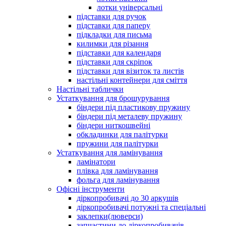
лотки універсальні
підставки для ручок
підставки для паперу
підкладки для письма
килимки для різання
підставки для календаря
підставки для скріпок
підставки для візиток та листів
настільні контейнери для сміття
Настільні таблички
Устаткування для брошурування
біндери під пластикову пружину
біндери під металеву пружину
біндери ниткошвейні
обкладинки для палітурки
пружини для палітурки
Устаткування для ламінування
ламінатори
плівка для ламінування
фольга для ламінування
Офісні інструменти
діркопробивачі до 30 аркушів
діркопробивачі потужні та спеціальні
заклепки(люверси)
запчастини до діркопробивачів