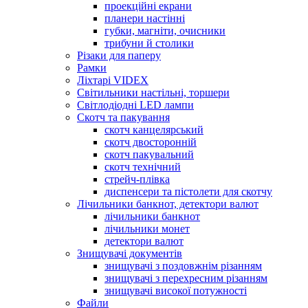
проекційні екрани
планери настінні
губки, магніти, очисники
трибуни й столики
Різаки для паперу
Рамки
Ліхтарі VIDEX
Світильники настільні, торшери
Світлодіодні LED лампи
Скотч та пакування
скотч канцелярський
скотч двосторонній
скотч пакувальний
скотч технічний
стрейч-плівка
диспенсери та пістолети для скотчу
Лічильники банкнот, детектори валют
лічильники банкнот
лічильники монет
детектори валют
Знищувачі документів
знищувачі з поздовжнім різанням
знищувачі з перехресним різанням
знищувачі високої потужності
Файли