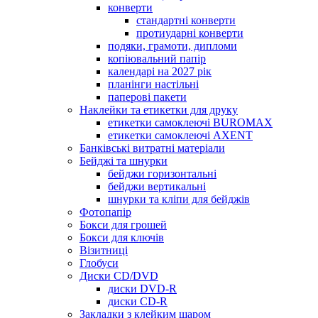
конверти
стандартні конверти
протиударні конверти
подяки, грамоти, дипломи
копіювальний папір
календарі на 2027 рік
планінги настільні
паперові пакети
Наклейки та етикетки для друку
етикетки самоклеючі BUROMAX
етикетки самоклеючі AXENT
Банківські витратні матеріали
Бейджі та шнурки
бейджи горизонтальні
бейджи вертикальні
шнурки та кліпи для бейджів
Фотопапір
Бокси для грошей
Бокси для ключів
Візитниці
Глобуси
Диски CD/DVD
диски DVD-R
диски CD-R
Закладки з клейким шаром