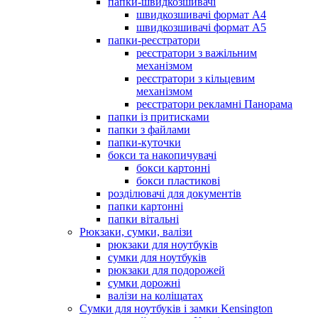
папки-швидкозшивачі
швидкозшивачі формат А4
швидкозшивачі формат А5
папки-реєстратори
реєстратори з важільним
механізмом
реєстратори з кільцевим
механізмом
реєстратори рекламні Панорама
папки із притисками
папки з файлами
папки-куточки
бокси та накопичувачі
бокси картонні
бокси пластикові
розділювачі для документів
папки картонні
папки вітальні
Рюкзаки, сумки, валізи
рюкзаки для ноутбуків
сумки для ноутбуків
рюкзаки для подорожей
сумки дорожні
валізи на коліщатах
Сумки для ноутбуків і замки Kensington