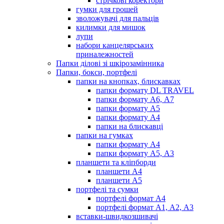
стрічкові коректори
гумки для грошей
зволожувачі для пальців
килимки для мишок
лупи
набори канцелярських
приналежностей
Папки ділові зі шкірозамінника
Папки, бокси, портфелі
папки на кнопках, блискавках
папки формату DL TRAVEL
папки формату А6, А7
папки формату А5
папки формату А4
папки на блискавці
папки на гумках
папки формату А4
папки формату А5, А3
планшети та кліпборди
планшети А4
планшети А5
портфелі та сумки
портфелі формат А4
портфелі формат А1, А2, А3
вставки-швидкозшивачі