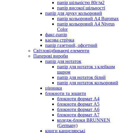
папір щільністю 80г/м2
папір високої щільності
папір для друку кольоровий
папір кольоровий А4 Buromax
папір кольоровий А4 Niveus
Color
факс-папір
касова стрічка
папір газетний, офсетний
Світловідбиваючі елементи
Паперові вироби
папір для нотаток
папір для нотаток з клейким
шаром
папір для нотаток білий
папір для нотаток кольоровий
цінники
блокноти та зошити
блокноти формат А4
блокноти формат А5
блокноти формат А6
блокноти формат А7
коледж-блоки BRUNNEN
(Germany)
книги канцелярські