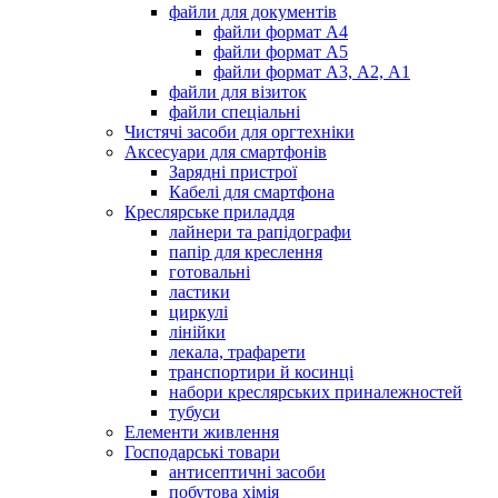
файли для документів
файли формат А4
файли формат А5
файли формат А3, А2, А1
файли для візиток
файли спеціальні
Чистячі засоби для оргтехніки
Аксесуари для смартфонів
Зарядні пристрої
Кабелі для смартфона
Креслярське приладдя
лайнери та рапідографи
папір для креслення
готовальні
ластики
циркулі
лінійки
лекала, трафарети
транспортири й косинці
набори креслярських приналежностей
тубуси
Елементи живлення
Господарські товари
антисептичні засоби
побутова хімія