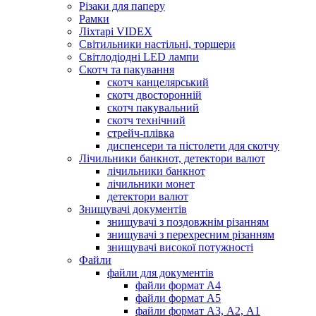
Різаки для паперу
Рамки
Ліхтарі VIDEX
Світильники настільні, торшери
Світлодіодні LED лампи
Скотч та пакування
скотч канцелярський
скотч двосторонній
скотч пакувальний
скотч технічний
стрейч-плівка
диспенсери та пістолети для скотчу
Лічильники банкнот, детектори валют
лічильники банкнот
лічильники монет
детектори валют
Знищувачі документів
знищувачі з поздовжнім різанням
знищувачі з перехресним різанням
знищувачі високої потужності
Файли
файли для документів
файли формат А4
файли формат А5
файли формат А3, А2, А1