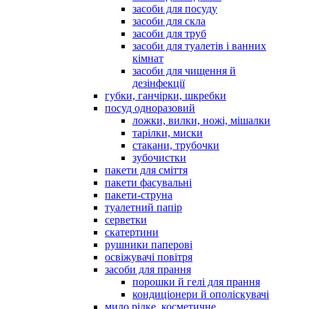
засоби для посуду
засоби для скла
засоби для труб
засоби для туалетів і ванних
кімнат
засоби для чищення й
дезінфекції
губки, ганчірки, шкребки
посуд одноразовий
ложки, вилки, ножі, мішалки
тарілки, миски
стакани, трубочки
зубочистки
пакети для сміття
пакети фасувальні
пакети-струна
туалетний папір
серветки
скатертини
рушники паперові
освіжувачі повітря
засоби для прання
порошки й гелі для прання
кондиціонери й ополіскувачі
мило рідке, косметичне