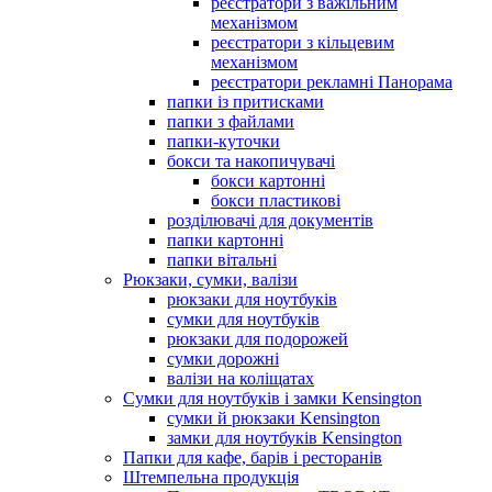
реєстратори з важільним
механізмом
реєстратори з кільцевим
механізмом
реєстратори рекламні Панорама
папки із притисками
папки з файлами
папки-куточки
бокси та накопичувачі
бокси картонні
бокси пластикові
розділювачі для документів
папки картонні
папки вітальні
Рюкзаки, сумки, валізи
рюкзаки для ноутбуків
сумки для ноутбуків
рюкзаки для подорожей
сумки дорожні
валізи на коліщатах
Сумки для ноутбуків і замки Kensington
сумки й рюкзаки Kensington
замки для ноутбуків Kensington
Папки для кафе, барів і ресторанів
Штемпельна продукція