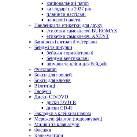
копіювальний папір
календарі на 2027 рік
планінги настільні
паперові пакети
Наклейки та етикетки для друку
етикетки самоклеючі BUROMAX
етикетки самоклеючі AXENT
Банківські витратні матеріали
Бейджі та шнурки
бейджи горизонтальні
бейджи вертикальні
шнурки та кліпи для бейджів
Фотопапір
Бокси для грошей
Бокси для ключів
Візитниці
Глобуси
Диски CD/DVD
диски DVD-R
диски CD-R
Закладки з клейким шаром
Мережеві фільтри (подовжувачі)
Мишки та клавіатури
Флешки
Калькулятори