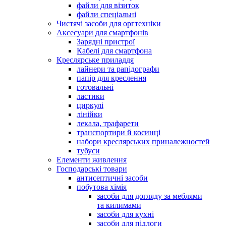
файли для візиток
файли спеціальні
Чистячі засоби для оргтехніки
Аксесуари для смартфонів
Зарядні пристрої
Кабелі для смартфона
Креслярське приладдя
лайнери та рапідографи
папір для креслення
готовальні
ластики
циркулі
лінійки
лекала, трафарети
транспортири й косинці
набори креслярських приналежностей
тубуси
Елементи живлення
Господарські товари
антисептичні засоби
побутова хімія
засоби для догляду за меблями
та килимами
засоби для кухні
засоби для підлоги