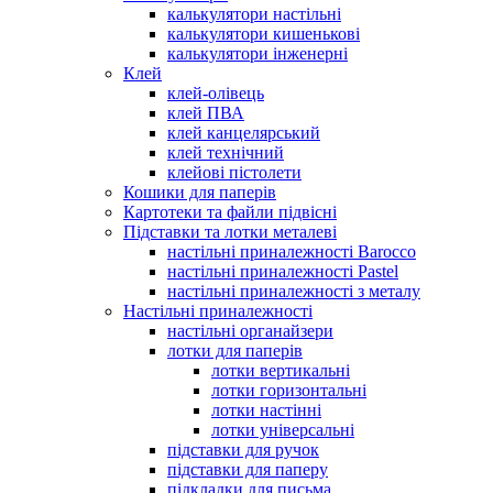
калькулятори настільні
калькулятори кишенькові
калькулятори інженерні
Клей
клей-олівець
клей ПВА
клей канцелярський
клей технічний
клейові пістолети
Кошики для паперів
Картотеки та файли підвісні
Підставки та лотки металеві
настільні приналежності Barocco
настільні приналежності Pastel
настільні приналежності з металу
Настільні приналежності
настільні органайзери
лотки для паперів
лотки вертикальні
лотки горизонтальні
лотки настінні
лотки універсальні
підставки для ручок
підставки для паперу
підкладки для письма