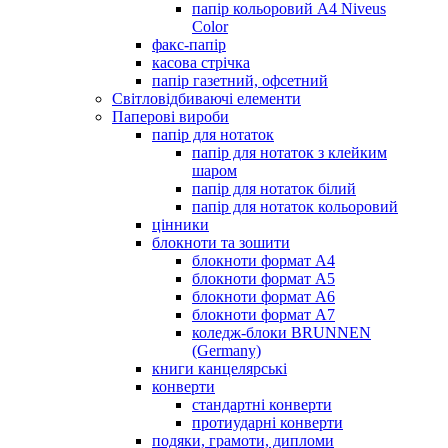
папір кольоровий А4 Niveus
Color
факс-папір
касова стрічка
папір газетний, офсетний
Світловідбиваючі елементи
Паперові вироби
папір для нотаток
папір для нотаток з клейким
шаром
папір для нотаток білий
папір для нотаток кольоровий
цінники
блокноти та зошити
блокноти формат А4
блокноти формат А5
блокноти формат А6
блокноти формат А7
коледж-блоки BRUNNEN
(Germany)
книги канцелярські
конверти
стандартні конверти
протиударні конверти
подяки, грамоти, дипломи