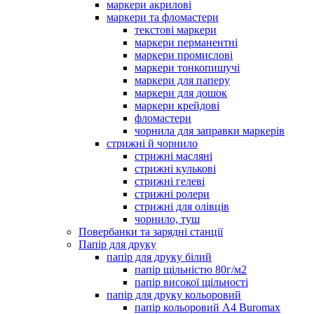
маркери акрилові
маркери та фломастери
текстові маркери
маркери перманентні
маркери промислові
маркери тонкопишучі
маркери для паперу
маркери для дошок
маркери крейдові
фломастери
чорнила для заправки маркерів
стрижні й чорнило
стрижні масляні
стрижні кулькові
стрижні гелеві
стрижні ролери
стрижні для олівців
чорнило, туш
Повербанки та зарядні станції
Папір для друку
папір для друку білий
папір щільністю 80г/м2
папір високої щільності
папір для друку кольоровий
папір кольоровий А4 Buromax