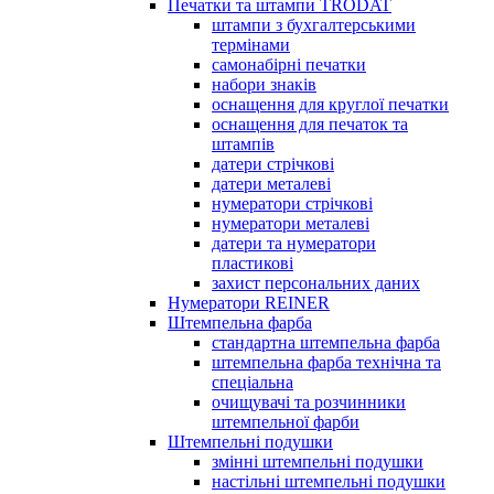
Печатки та штампи TRODAT
штампи з бухгалтерськими
термінами
самонабірні печатки
набори знаків
оснащення для круглої печатки
оснащення для печаток та
штампів
датери стрічкові
датери металеві
нумератори стрічкові
нумератори металеві
датери та нумератори
пластикові
захист персональних даних
Нумератори REINER
Штемпельна фарба
стандартна штемпельна фарба
штемпельна фарба технічна та
спеціальна
очищувачі та розчинники
штемпельної фарби
Штемпельні подушки
змінні штемпельні подушки
настільні штемпельні подушки