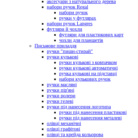
аксесуари з натурального дерева
набори ручок Regal
набори ручок
ручки у футлярах
набори ручок Langres
футляри й чохли
футляри для пластикових карт
чохли для планшетів
Письмове приладдя
ручки "пиши-стирай"
ручки кулькові
ручки кулькові з ковпачком
ручки кулькові автоматичні
ручка кулькові на підставці
набори кулькових ручок
ручки масляні
ручки пір'яні
ручки ролери
ручки гелеві
ручки під нанесення логотипа
ручки під нанесення пластикові
ручки під нанесення металеві
олівці механічні
олівці графітові
олівці та крейда кольорова