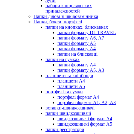
лупи
набори канцелярських
приналежностей
Папки ділові зі шкірозамінника
Папки, бокси, портфелі
папки на кнопках, блискавках
папки формату DL TRAVEL
папки формату А6, А7
папки формату А5
папки формату А4
папки на блискавці
папки на гумках
папки формату А4
папки формату А5, А3
планшети та кліпборди
планшети А4
планшети А5
портфелі та сумки
портфелі формат А4
портфелі формат А1, А2, А3
вставки-швидкозшивачі
папки-швидкозшивачі
швидкозшивачі формат А4
швидкозшивачі формат А5
папки-реєстратори