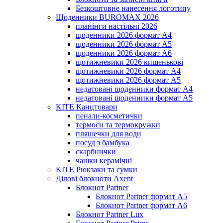
Безкоштовне нанесення логотипу
Щоденники BUROMAX 2026
планінги настільні 2026
щоденники 2026 формат А4
щоденники 2026 формат А5
щоденники 2026 формат А6
щотижневики 2026 кишенькові
щотижневики 2026 формат А4
щотижневики 2026 формат А5
недатовані щоденники формат А4
недатовані щоденники формат А5
KITE Канцтовари
пенали-косметички
термоси та термокружки
пляшечки для води
посуд з бамбука
скарбнички
чашки керамічні
KITE Рюкзаки та сумки
Ділові блокноти Axent
Блокнот Partner
Блокнот Partner формат А5
Блокнот Partner формат А6
Блокнот Partner Lux