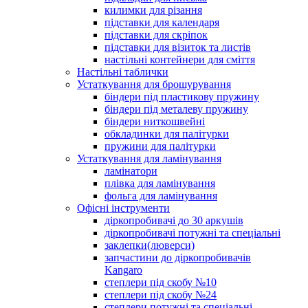
килимки для різання
підставки для календаря
підставки для скріпок
підставки для візиток та листів
настільні контейнери для сміття
Настільні таблички
Устаткування для брошурування
біндери під пластикову пружину
біндери під металеву пружину
біндери ниткошвейні
обкладинки для палітурки
пружини для палітурки
Устаткування для ламінування
ламінатори
плівка для ламінування
фольга для ламінування
Офісні інструменти
діркопробивачі до 30 аркушів
діркопробивачі потужні та спеціальні
заклепки(люверси)
запчастини до діркопробивачів
Kangaro
степлери під скобу №10
степлери під скобу №24
степлери потужні та спеціальні