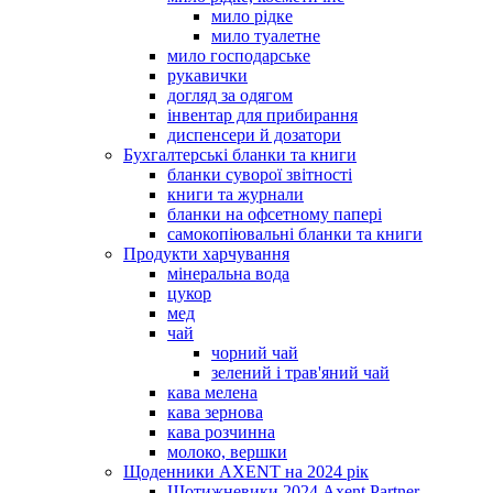
мило рідке
мило туалетне
мило господарське
рукавички
догляд за одягом
інвентар для прибирання
диспенсери й дозатори
Бухгалтерські бланки та книги
бланки суворої звітності
книги та журнали
бланки на офсетному папері
самокопіювальні бланки та книги
Продукти харчування
мінеральна вода
цукор
мед
чай
чорний чай
зелений і трав'яний чай
кава мелена
кава зернова
кава розчинна
молоко, вершки
Щоденники AXENT на 2024 рік
Щотижневики 2024 Axent Partner