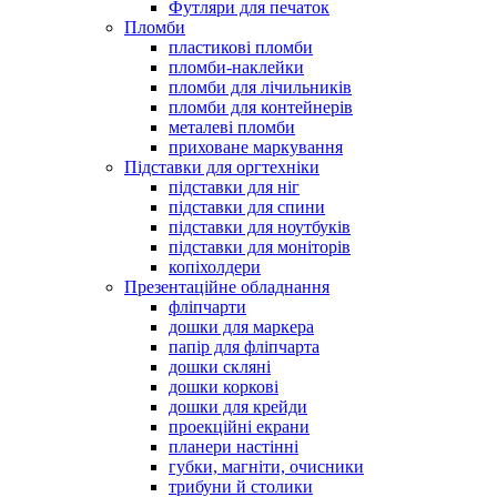
Футляри для печаток
Пломби
пластикові пломби
пломби-наклейки
пломби для лічильників
пломби для контейнерів
металеві пломби
приховане маркування
Підставки для оргтехніки
підставки для ніг
підставки для спини
підставки для ноутбуків
підставки для моніторів
копіхолдери
Презентаційне обладнання
фліпчарти
дошки для маркера
папір для фліпчарта
дошки скляні
дошки коркові
дошки для крейди
проекційні екрани
планери настінні
губки, магніти, очисники
трибуни й столики