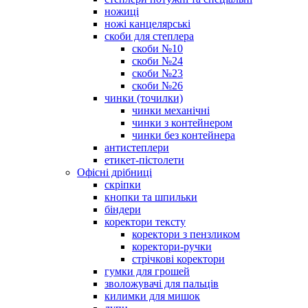
ножиці
ножі канцелярські
скоби для степлера
скоби №10
скоби №24
скоби №23
скоби №26
чинки (точилки)
чинки механічні
чинки з контейнером
чинки без контейнера
антистеплери
етикет-пістолети
Офісні дрібниці
скріпки
кнопки та шпильки
біндери
коректори тексту
коректори з пензликом
коректори-ручки
стрічкові коректори
гумки для грошей
зволожувачі для пальців
килимки для мишок