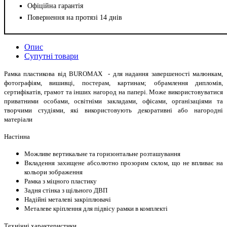
Офіційна гарантія
Повернення на протязі 14 днів
Опис
Супутні товари
Рамка пластикова від BUROMAX - для надання завершеності малюнкам,
фотографіям, вишивці, постерам, картинам; обрамлення дипломів,
сертифікатів, грамот та інших нагород на папері. Може використовуватися
приватними особами, освітніми закладами, офісами, організаціями та
творчими студіями, які використовують декоративні або нагородні
матеріали
Настінна
Можливе вертикальне та горизонтальне розташування
Вкладення захищене абсолютно прозорим склом, що не впливає на
кольори зображення
Рамка з міцного пластику
Задня стінка з щільного ДВП
Надійні металеві закріплювачі
Металеве кріплення для підвісу рамки в комплекті
Технічні характеристики